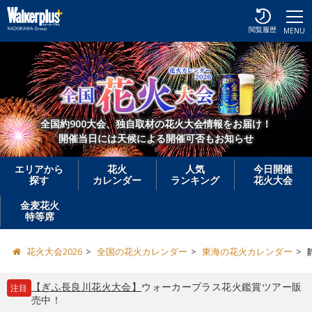
閲覧履歴
MENU
全国約900大会、独自取材の花火大会情報をお届け！
開催当日には天候による開催可否もお知らせ
エリアから
花火
人気
今日開催
探す
カレンダー
ランキング
花火大会
金麦花火
特等席
花火大会2026
全国の花火カレンダー
東海の花火カレンダー
【ぎふ長良川花火大会】
ウォーカープラス花火鑑賞ツアー販
注目
売中！