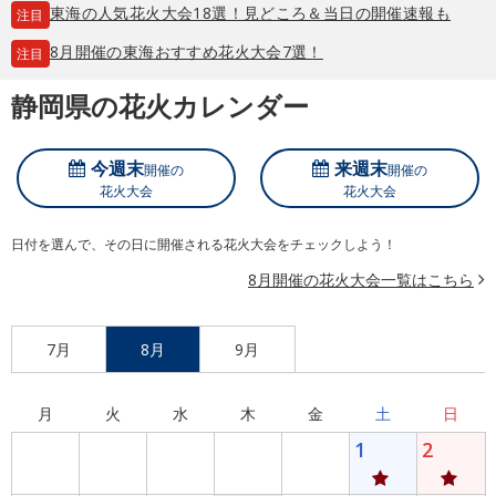
東海の人気花火大会18選！見どころ＆当日の開催速報も
注目
8月開催の東海おすすめ花火大会7選！
注目
静岡県の花火カレンダー
今週末
来週末
開催の
開催の
花火大会
花火大会
日付を選んで、その日に開催される花火大会をチェックしよう！
8月開催の花火大会一覧はこちら
7月
8月
9月
月
火
水
木
金
土
日
1
2