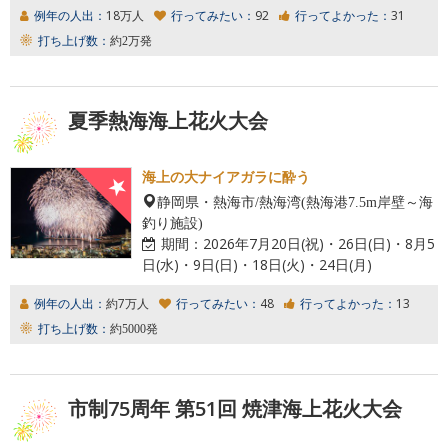
例年の人出：
18万人
行ってみたい：
92
行ってよかった：
31
打ち上げ数：
約2万発
夏季熱海海上花火大会
海上の大ナイアガラに酔う
静岡県・熱海市/熱海湾(熱海港7.5m岸壁～海
釣り施設)
期間：
2026年7月20日(祝)・26日(日)・8月5
日(水)・9日(日)・18日(火)・24日(月)
例年の人出：
約7万人
行ってみたい：
48
行ってよかった：
13
打ち上げ数：
約5000発
市制75周年 第51回 焼津海上花火大会