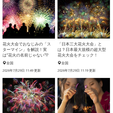
花火大会でおなじみの「ス
「日本三大花火大会」と
ターマイン」を解説！実
は？日本最大規模の超大型
は“花火の名前じゃない”!?
花火大会をチェック！
全国
全国
2026年7月29日 11:49 更新
2026年7月29日 11:19 更新