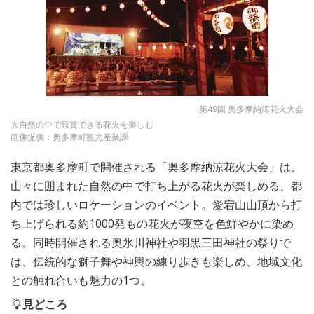
第49回 奥多摩納涼花火大会
大自然の中で観賞できる花火を楽しむ
画像提供：奥多摩町観光産業課
東京都奥多摩町で開催される「奥多摩納涼花火大会」は、
山々に囲まれた自然の中で打ち上がる花火が楽しめる、都
内では珍しいロケーションのイベント。愛宕山山頂から打
ち上げられる約1000発もの花火が夜空を色鮮やかに染め
る。同時開催される奥氷川神社や羽黒三田神社の祭りで
は、伝統的な獅子舞や神輿の練り歩きも楽しめ、地域文化
との触れ合いも魅力の1つ。
見どころ