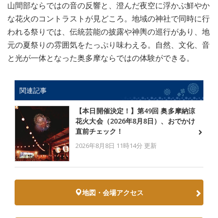
山間部ならではの音の反響と、澄んだ夜空に浮かぶ鮮やか
な花火のコントラストが見どころ。地域の神社で同時に行
われる祭りでは、伝統芸能の披露や神輿の巡行があり、地
元の夏祭りの雰囲気をたっぷり味わえる。自然、文化、音
と光が一体となった奥多摩ならではの体験ができる。
関連記事
【本日開催決定！】第49回 奥多摩納涼
花火大会（2026年8月8日）、おでかけ
直前チェック！
2026年8月8日 11時14分 更新
地図・会場アクセス