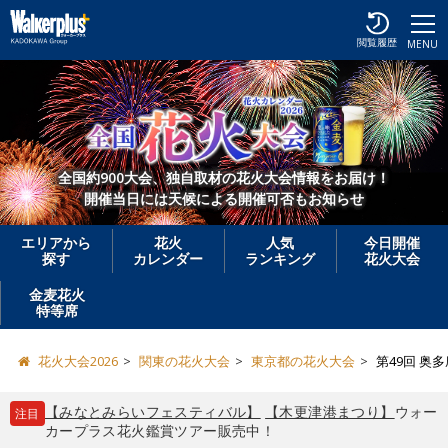
閲覧履歴
MENU
全国約900大会、独自取材の花火大会情報をお届け！
開催当日には天候による開催可否もお知らせ
エリアから
花火
人気
今日開催
探す
カレンダー
ランキング
花火大会
金麦花火
特等席
花火大会2026
関東の花火大会
東京都の花火大会
第49回 奥
【みなとみらいフェスティバル】
【木更津港まつり】
ウォー
注目
カープラス花火鑑賞ツアー販売中！