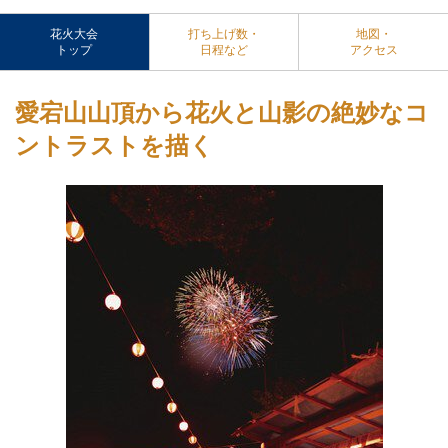
花火大会
打ち上げ数・
地図・
トップ
日程など
アクセス
愛宕山山頂から花火と山影の絶妙なコ
ントラストを描く