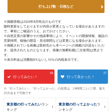
打ち上げ数・日程など
※掲載情報は2026年8月時点のものです
随時更新をしておりますが内容が変更となっている場合がありますの
で、事前にご確認のうえ、おでかけください。
※自然災害の影響やその他諸事情により、イベントの開催情報、施設の
営業時間、植物の開花・見頃期間などは変更になる場合があります。
※掲載されている画像は取材先から本ページへの掲載の許諾をいただ
き、提供されたものとなります。画像の無断転載(二次使用)は禁止で
す。
※表示料金は消費税8％ないし10％の内税表示です。
68
37
行ってみたい！
行って良かった！
※「行ってみたい」「行ってよかった」の投票は、24時間ごとに1票、最大
20大会まで可能です
東京都の行ってみたい
ラン
東京都の行ってよかった
ラ
キング
ンキング