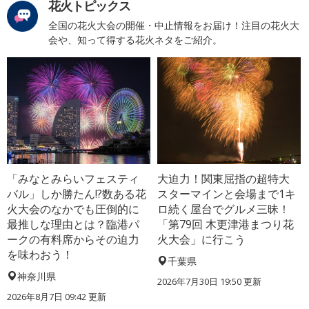
花火トピックス
全国の花火大会の開催・中止情報をお届け！注目の花火大
会や、知って得する花火ネタをご紹介。
「みなとみらいフェスティ
大迫力！関東屈指の超特大
バル」しか勝たん!?数ある花
スターマインと会場まで1キ
火大会のなかでも圧倒的に
ロ続く屋台でグルメ三昧！
最推しな理由とは？臨港パ
「第79回 木更津港まつり花
ークの有料席からその迫力
火大会」に行こう
を味わおう！
千葉県
神奈川県
2026年7月30日 19:50 更新
2026年8月7日 09:42 更新