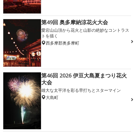
第49回 奥多摩納涼花火大会
愛宕山山頂から花火と山影の絶妙なコントラス
トを描く
西多摩郡奥多摩町
第46回 2026 伊豆大島夏まつり花火
大会
雄大な太平洋を彩る早打ちとスターマイン
大島町