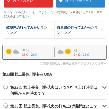
行ってみたい！
行って良かった！
※「行ってみたい」「行ってよかった」の投票は、24時間ごとに1票、最大
20大会まで可能です
岐阜県の行ってみたい
ラン
岐阜県の行ってよかった
ラ
キング
ンキング
今日
明日
35℃
／
26℃
34℃
／
26℃
天気情報提供元：株式会社ライフビジネスウェザー
第33回 郡上長良川夢花火Q&A
第33回 郡上長良川夢花火はいつ？打ち上げ時間は
何時から何時まで？
第33回 郡上長良川夢花火の打ち上げ場所はどこ？