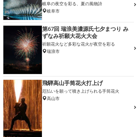
岐阜の夜空を彩る、夏の風物詩
岐阜市
第67回 瑞浪美濃源氏七夕まつり み
ずなみ祈願大花火大会
祈願花火など多彩な花火が夜空を彩る
瑞浪市
飛騨高山手筒花火打上げ
厄払いを願って噴き上げられる手筒花火
高山市