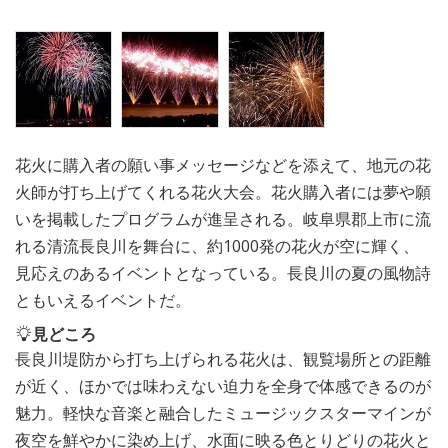
花火に購入者の願い事メッセージなどを添えて、地元の花
火師が打ち上げてくれる花火大会。花火購入者には夢や願
いを掲載したプログラムが進呈される。岐阜県郡上市に流
れる清流長良川を舞台に、約1000発の花火が空に輝く、
見応えのあるイベントとなっている。長良川の夏の風物詩
ともいえるイベントだ。
見どころ
長良川堤防から打ち上げられる花火は、観覧場所との距離
が近く、ほかでは味わえない迫力を全身で体感できるのが
魅力。軽快な音楽と融合したミュージックスターマインが
夜空を鮮やかに染め上げ、水面に映る色とりどりの花火と