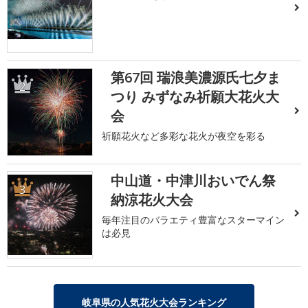
第67回 瑞浪美濃源氏七夕ま
2
つり みずなみ祈願大花火大
会
祈願花火など多彩な花火が夜空を彩る
中山道・中津川おいでん祭
3
納涼花火大会
毎年注目のバラエティ豊富なスターマイン
は必見
岐阜県の人気花火大会ランキング