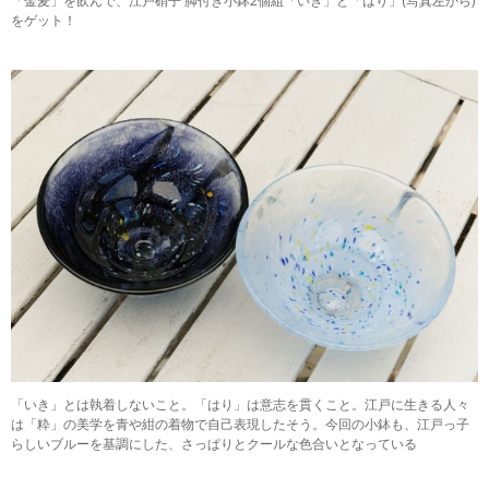
「金麦」を飲んで、江戸硝子 脚付き小鉢2個組「いき」と「はり」(写真左から)
をゲット！
「いき」とは執着しないこと。「はり」は意志を貫くこと。江戸に生きる人々
は「粋」の美学を青や紺の着物で自己表現したそう。今回の小鉢も、江戸っ子
らしいブルーを基調にした、さっぱりとクールな色合いとなっている