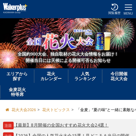
閲覧履歴
MENU
全国約900大会、独自取材の花火大会情報をお届け！
開催当日には天候による開催可否もお知らせ
エリアから
花火
人気
今日開催
探す
カレンダー
ランキング
花火大会
金麦花火
特等席
花火大会2026
花火トピックス
「金麦」“夏の味”と一緒に素敵
【最新】8月開催の全国おすすめ花火大会24選！
注目
【2026】全国の人気花火大会15選！見どころ＆当日の開催