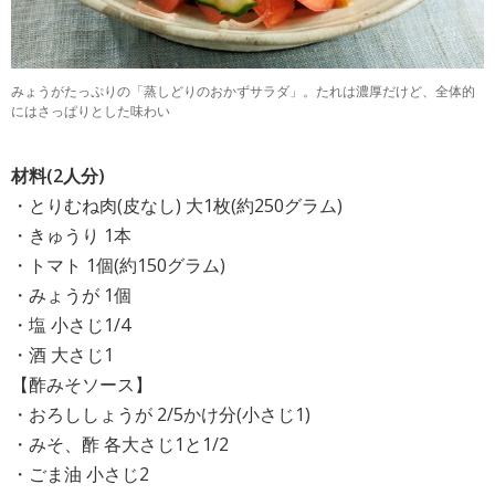
みょうがたっぷりの「蒸しどりのおかずサラダ」。たれは濃厚だけど、全体的
にはさっぱりとした味わい
材料(2人分)
・とりむね肉(皮なし) 大1枚(約250グラム)
・きゅうり 1本
・トマト 1個(約150グラム)
・みょうが 1個
・塩 小さじ1/4
・酒 大さじ1
【酢みそソース】
・おろししょうが 2/5かけ分(小さじ1)
・みそ、酢 各大さじ1と1/2
・ごま油 小さじ2