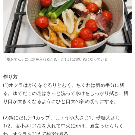
「夏おでん」には氷を入れるため、だし汁は濃いめになっている
作り方
(1)オクラはがくをぐるりとむく。ちくわは斜め半分に切
る。ゆでだこの足はさっと洗って水けをしっかり拭き、切
り口が大きくなるようにひと口大の斜め切りにする。
(2)鍋にだし汁1カップ、しょうゆ大さじ1、砂糖大さじ
1/2、塩小さじ1/2を入れて中火にかけ、煮立ったらちく
わ、オクラを加えて約3分煮る。