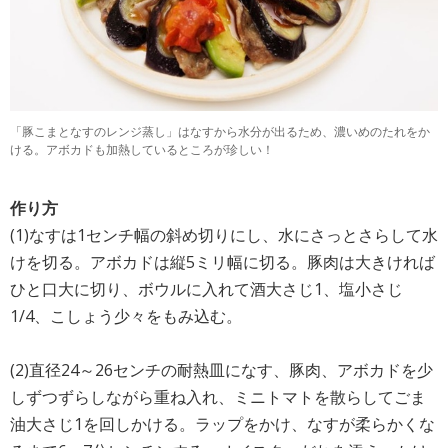
「豚こまとなすのレンジ蒸し」はなすから水分が出るため、濃いめのたれをか
ける。アボカドも加熱しているところが珍しい！
作り方
(1)なすは1センチ幅の斜め切りにし、水にさっとさらして水
けを切る。アボカドは縦5ミリ幅に切る。豚肉は大きければ
ひと口大に切り、ボウルに入れて酒大さじ1、塩小さじ
1/4、こしょう少々をもみ込む。
(2)直径24～26センチの耐熱皿になす、豚肉、アボカドを少
しずつずらしながら重ね入れ、ミニトマトを散らしてごま
油大さじ1を回しかける。ラップをかけ、なすが柔らかくな