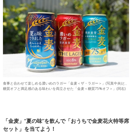
食事と合わせて楽しめる濃いめのラガー「金麦＜ザ・ラガー＞」(写真中央)と、
糖質オフと満足感のある味わいを両立させた「金麦＜糖質75%オフ＞」(同右)
「金麦」“夏の味”を飲んで「おうちで金麦花火特等席
セット」を当てよう！