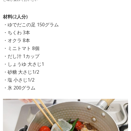
材料(2人分)
・ゆでだこの足 150グラム
・ちくわ 3本
・オクラ 8本
・ミニトマト 8個
・だし汁 1カップ
・しょうゆ 大さじ1
・砂糖 大さじ1/2
・塩 小さじ1/2
・氷 200グラム