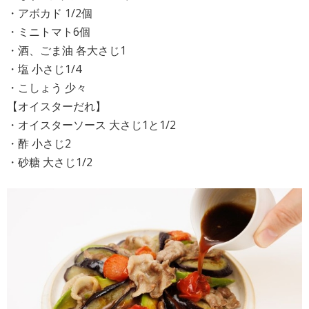
・アボカド 1/2個
・ミニトマト6個
・酒、ごま油 各大さじ1
・塩 小さじ1/4
・こしょう 少々
【オイスターだれ】
・オイスターソース 大さじ1と1/2
・酢 小さじ2
・砂糖 大さじ1/2