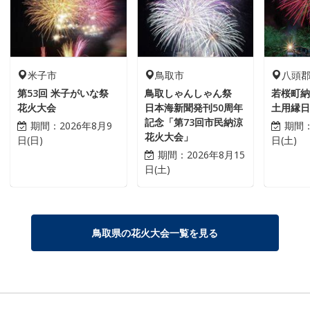
米子市
鳥取市
八頭
第53回 米子がいな祭
鳥取しゃんしゃん祭
若桜町
花火大会
日本海新聞発刊50周年
土用縁
記念「第73回市民納涼
期間：
2026年8月9
期間
花火大会」
日(日)
日(土)
期間：
2026年8月15
日(土)
鳥取県の花火大会一覧を見る