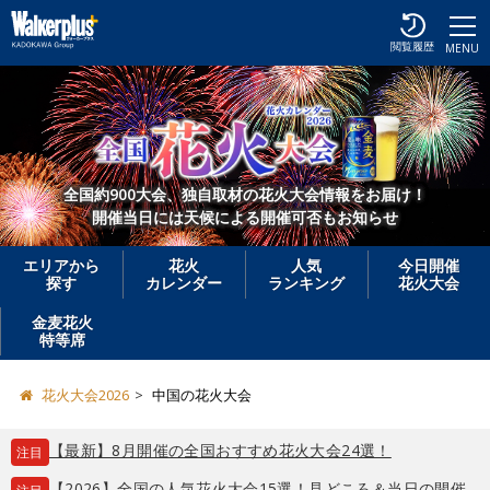
閲覧履歴
MENU
全国約900大会、独自取材の花火大会情報をお届け！
開催当日には天候による開催可否もお知らせ
エリアから
花火
人気
今日開催
探す
カレンダー
ランキング
花火大会
金麦花火
特等席
花火大会2026
中国の花火大会
【最新】8月開催の全国おすすめ花火大会24選！
注目
【2026】全国の人気花火大会15選！見どころ＆当日の開催