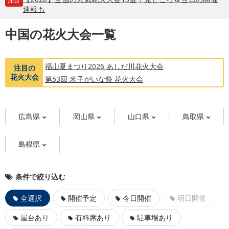
注目
速報も
中国の花火大会一覧
福山夏まつり2026 あしだ川花火大会
注目の
花火大会
第53回 米子がいな祭 花火大会
広島県
岡山県
山口県
鳥取県
島根県
条件で絞り込む
全選択
開催予定
今日開催
明日開催
屋台あり
有料席あり
駐車場あり