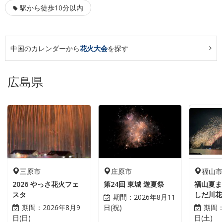
駅から徒歩10分以内
中国のカレンダーから
花火大会
を探す
広島県
三原市
庄原市
福山
2026 やっさ花火フェ
第24回 東城 遊夏祭
福山夏ま
スタ
しだ川
期間：
2026年8月11
期間：
2026年8月9
日(祝)
期間
日(日)
日(土)