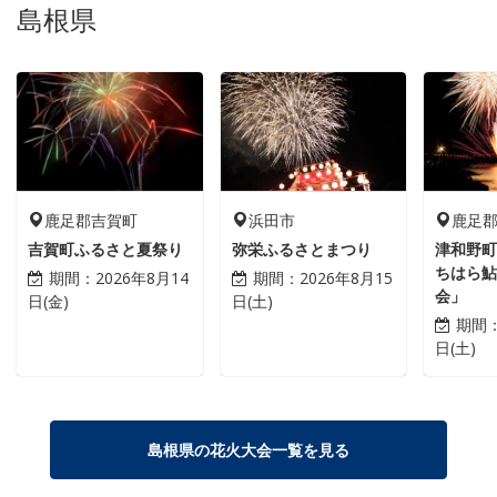
島根県
鹿足郡吉賀町
浜田市
鹿足
吉賀町ふるさと夏祭り
弥栄ふるさとまつり
津和野
ちはら
期間：
2026年8月14
期間：
2026年8月15
会」
日(金)
日(土)
期間
日(土)
島根県の花火大会一覧を見る