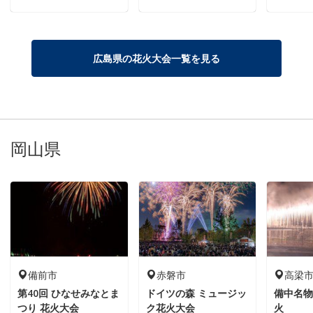
広島県の花火大会一覧を見る
岡山県
備前市
赤磐市
高梁
第40回 ひなせみなとま
ドイツの森 ミュージッ
備中名物
つり 花火大会
ク花火大会
火