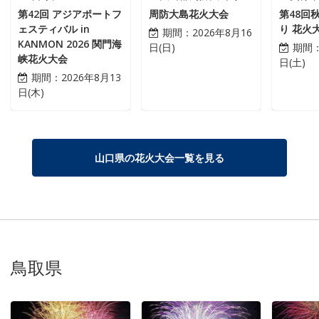
第42回 アジアポートフ
周防大島花火大会
第48回
ェスティバル in
り 花火
期間：
2026年8月16
KANMON 2026 関門海
日(日)
期間
峡花火大会
日(土)
期間：
2026年8月13
日(木)
山口県の花火大会一覧を見る
鳥取県