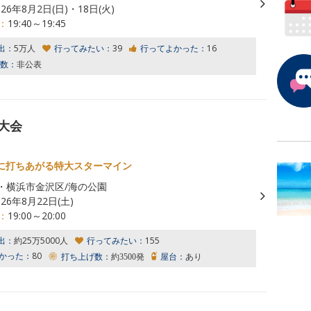
026年8月2日(日)・18日(火)
：
19:40～19:45
出：
5万人
行ってみたい：
39
行ってよかった：
16
数：
非公表
火大会
に打ちあがる特大スターマイン
・横浜市金沢区/海の公園
026年8月22日(土)
：
19:00～20:00
出：
約25万5000人
行ってみたい：
155
かった：
80
打ち上げ数：
約3500発
屋台：
あり