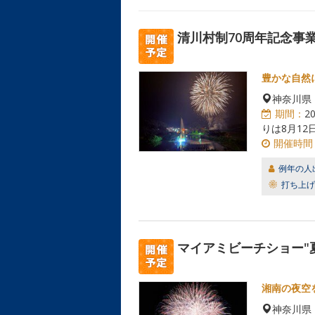
清川村制70周年記念事業
豊かな自然
神奈川県
期間：
2
りは8月12日
開催時間
例年の人
打ち上げ
マイアミビーチショー"
湘南の夜空
神奈川県