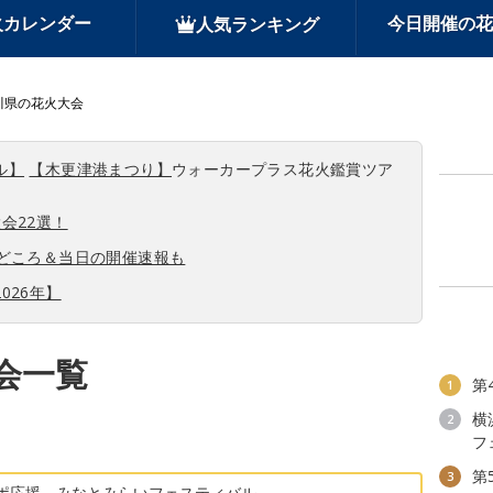
火カレンダー
今日開催の花
人気ランキング
川県の花火大会
ル】
【木更津港まつり】
ウォーカープラス花火鑑賞ツア
会22選！
見どころ＆当日の開催速報も
026年】
会一覧
第
1
横
2
フ
第
3
ポ応援 みなとみらいフェスティバル