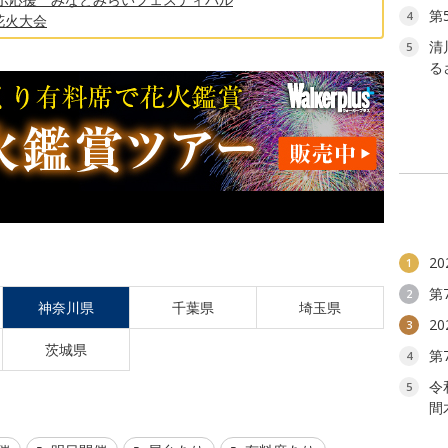
第
4
花火大会
清
5
る
2
1
第
2
神奈川県
千葉県
埼玉県
2
3
茨城県
第
4
令
5
間