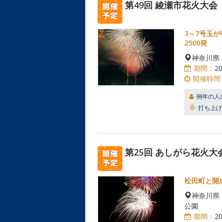
第49回 綾瀬市花火大会
3～7号玉
2500発
神奈川県
期間：
2
開催時間
例年の人
打ち上げ
第25回 あしがら花火大
松田町と開
神奈川県
公園
期間：
2