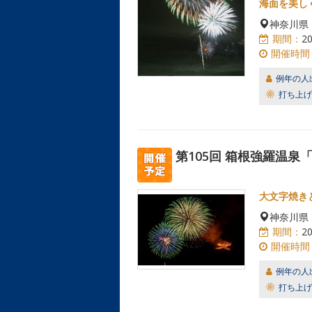
海面を美し
神奈川県
期間：
2
開催時間
例年の人
打ち上げ
第105回 箱根強羅温泉
大文字焼き
神奈川県
期間：
2
開催時間
例年の人
打ち上げ