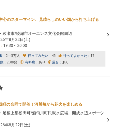
が中心のスターマイン、見晴らしのいい畑から打ち上げる
・綾瀬市/綾瀬市オーエンス文化会館周辺
026年8月22日(土)
：
19:30～20:00
出：
2～3万人
行ってみたい：
45
行ってよかった：
17
数：
2500発
有料席：
あり
屋台：
あり
会
成町の合同で開催！河川敷から花火を楽しめる
・足柄上郡松田町/酒匂川町民親水広場、開成水辺スポーツ
026年8月22日(土)