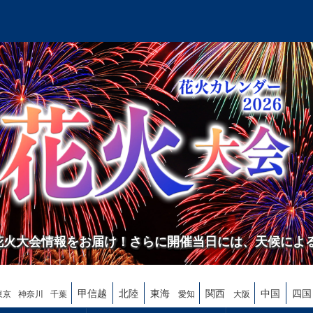
の花火大会情報をお届け！さらに開催当日には、天候によ
甲信越
北陸
東海
関西
中国
四国
東京
神奈川
千葉
愛知
大阪