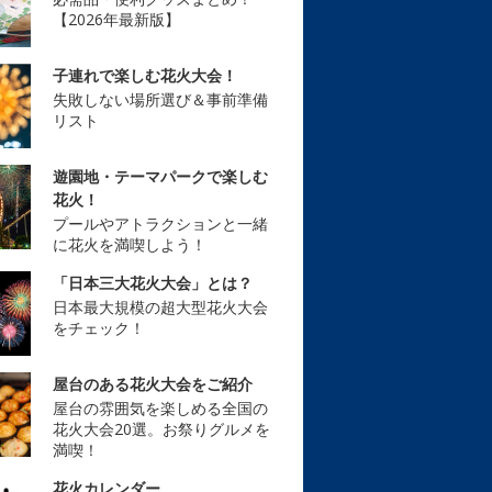
【2026年最新版】
子連れで楽しむ花火大会！
失敗しない場所選び＆事前準備
リスト
遊園地・テーマパークで楽しむ
花火！
プールやアトラクションと一緒
に花火を満喫しよう！
「日本三大花火大会」とは？
日本最大規模の超大型花火大会
をチェック！
屋台のある花火大会をご紹介
屋台の雰囲気を楽しめる全国の
花火大会20選。お祭りグルメを
満喫！
花火カレンダー