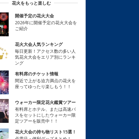
花火をもっと楽しむ
開催予定の花火大会
2026年に開催予定の花火大会を
ご紹介
花火大会人気ランキング
毎日更新！アクセス数の多い人
気花火大会をエリア別にランキ
ング
有料席のチケット情報
間近で上がる迫力満点の花火を
座ってゆったり楽しもう！！
ウォーカー限定花火鑑賞ツアー
有料席とホテル、または高速バ
スをセットにしたウォーカー限
定ツアーを販売中！！
花火大会の持ち物リスト15選！
必需品・便利グッズまとめ！