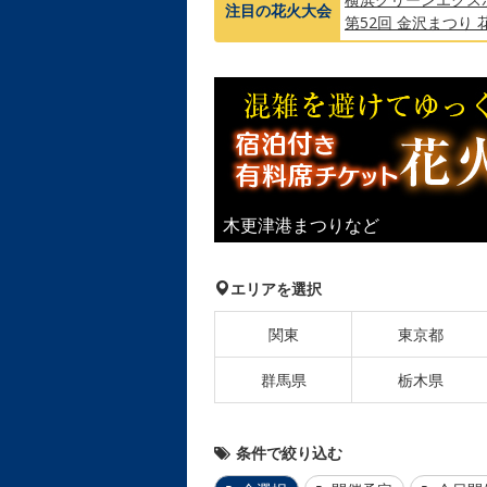
注目の
花火大会
第52回 金沢まつり 
木更津港まつりなど
エリアを選択
関東
東京都
群馬県
栃木県
条件で絞り込む