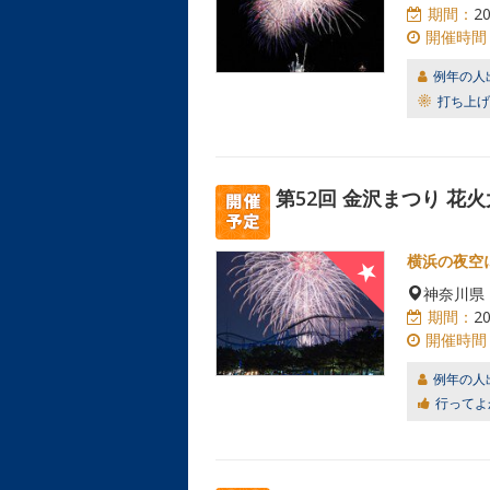
期間：
2
開催時間
例年の人
打ち上げ
第52回 金沢まつり 花
横浜の夜空
神奈川県
期間：
2
開催時間
例年の人
行ってよ