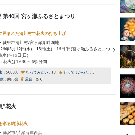
 第40回 宮ヶ瀬ふるさとまつり
に囲まれた清川村で花火の打ち上げ
・愛甲郡清川村/宮ヶ瀬湖畔園地
026年8月12日(水)、15日(土)、16日(日)宮ヶ瀬ふるさとまつ
(水)〜16日(日)
：
花火は19:30～ 約5分間
出：
5000人
行ってみたい：
13
行ってよかった：
5
数：
約75発
屋台：
あり
夏"花火
を彩る納涼花火
・藤沢市/片瀬海岸西浜