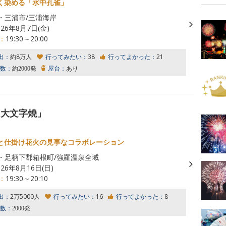
く染める「水中孔雀」
・三浦市/三浦海岸
026年8月7日(金)
：
19:30～20:00
出：
約8万人
行ってみたい：
38
行ってよかった：
21
数：
約2000発
屋台：
あり
「大文字焼」
と仕掛け花火の見事なコラボレーション
・足柄下郡箱根町/強羅温泉全域
026年8月16日(日)
：
19:30～20:10
出：
2万5000人
行ってみたい：
16
行ってよかった：
8
数：
2000発