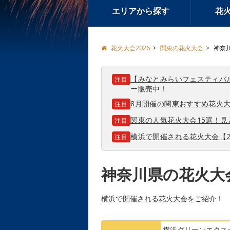
エリアから探す
花
花火大会2026
関東の花火大会
神奈
【みなとみらいフェスティバ
注目
ー販売中！
8月開催の関東おすすめ花火大
注目
関東の人気花火大会15選！
注目
横浜で開催される花火大会【2
注目
神奈川県の花火大
横浜で開催される花火大会
をご紹介！
横浜グリーンエクス