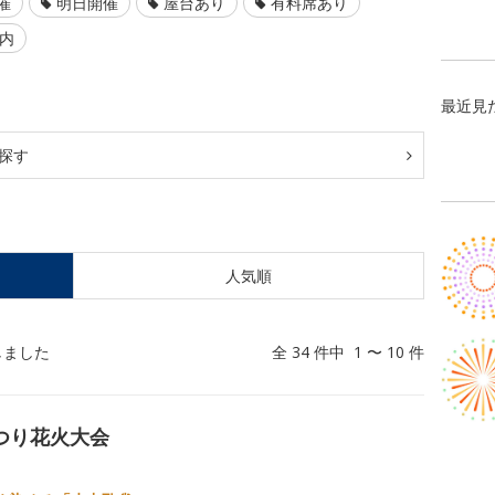
催
明日開催
屋台あり
有料席あり
以内
最近見
探す
人気順
しました
全 34 件中 1 〜 10 件
まつり花火大会