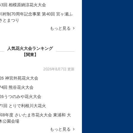
53回 相模原納涼花火大会
川村制70周年記念事業 第40回 宮ヶ瀬ふ
さとまつり
もっと見る
人気花火大会ランキング
【関東】
2026年8月7日 更新
026 神宮外苑花火大会
74回 熊谷花火大会
026うつのみや花火大会
71回 とりで利根川大花火
和8年度 さいたま市花火大会 東浦和 大
木公園会場
もっと見る