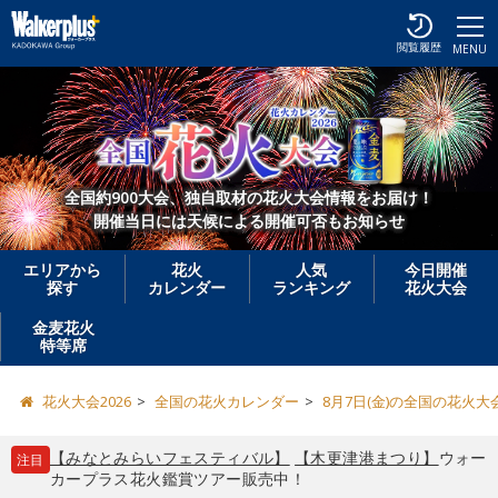
閲覧履歴
MENU
全国約900大会、独自取材の花火大会情報をお届け！
開催当日には天候による開催可否もお知らせ
エリアから
花火
人気
今日開催
探す
カレンダー
ランキング
花火大会
金麦花火
特等席
花火大会2026
全国の花火カレンダー
8月7日(金)の全国の花火大
【みなとみらいフェスティバル】
【木更津港まつり】
ウォー
注目
カープラス花火鑑賞ツアー販売中！