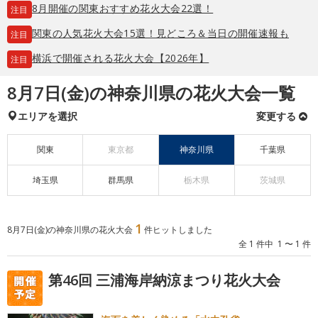
8月開催の関東おすすめ花火大会22選！
注目
関東の人気花火大会15選！見どころ＆当日の開催速報も
注目
横浜で開催される花火大会【2026年】
注目
8月7日(金)の神奈川県の花火大会一覧
エリアを選択
変更する
関東
東京都
神奈川県
千葉県
埼玉県
群馬県
栃木県
茨城県
1
8月7日(金)の神奈川県の花火大会
件ヒットしました
全 1 件中 1 〜 1 件
第46回 三浦海岸納涼まつり花火大会