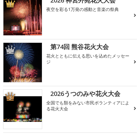
2026 神宮外苑花火大会
1
夜空を彩る1万発の感動と音楽の祭典
第74回 熊谷花火大会
2
花火とともに伝える思いを込めたメッセー
ジ
2026うつのみや花火大会
3
全国でも類をみない市民ボランティアによ
る花火大会