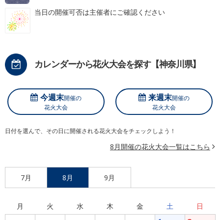
当日の開催可否は主催者にご確認ください
カレンダーから花火大会を探す【神奈川県】
今週末
来週末
開催の
開催の
花火大会
花火大会
日付を選んで、その日に開催される花火大会をチェックしよう！
8月開催の花火大会一覧はこちら
7月
8月
9月
月
火
水
木
金
土
日