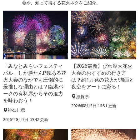
会や、知って得する花火ネタをご紹介。
「みなとみらいフェスティ
【2026最新】びわ湖大花火
バル」しか勝たん!?数ある花
大会のおすすめの行き方
火大会のなかでも圧倒的に
は？約1万発の花火が湖面と
最推しな理由とは？臨港パ
夜空をアートに彩る！
ークの有料席からその迫力
滋賀県
を味わおう！
2026年8月3日 16:51 更新
神奈川県
2026年8月7日 09:42 更新