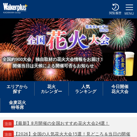
閲覧履歴
MENU
全国約900大会、独自取材の花火大会情報をお届け！
開催当日は天候による開催可否もお知らせ
エリアから
花火
人気
今日開催
探す
カレンダー
ランキング
花火大会
金麦花火
特等席
【最新】8月開催の全国おすすめ花火大会24選！
注目
【2026】全国の人気花火大会15選！見どころ＆当日の開催
注目