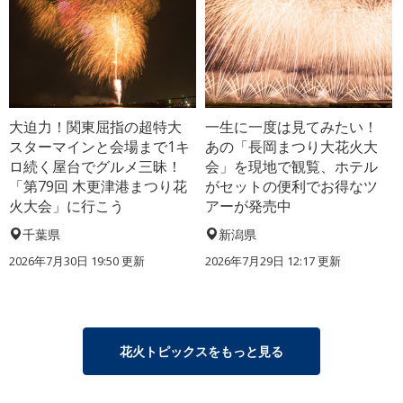
大迫力！関東屈指の超特大
一生に一度は見てみたい！
スターマインと会場まで1キ
あの「長岡まつり大花火大
ロ続く屋台でグルメ三昧！
会」を現地で観覧、ホテル
「第79回 木更津港まつり花
がセットの便利でお得なツ
火大会」に行こう
アーが発売中
千葉県
新潟県
2026年7月30日 19:50 更新
2026年7月29日 12:17 更新
花火トピックスをもっと見る