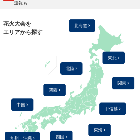
速報も
花火大会を
北海道
エリアから探す
東北
北陸
関東
関西
中国
甲信越
東海
四国
九州・沖縄