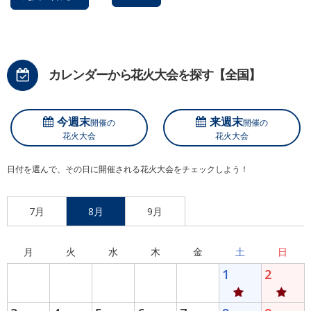
カレンダーから花火大会を探す【全国】
今週末
来週末
開催の
開催の
花火大会
花火大会
日付を選んで、その日に開催される花火大会をチェックしよう！
7月
8月
9月
月
火
水
木
金
土
日
1
2