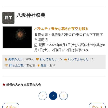
八坂神社祭典
バラエティ豊かな花火が夜空を彩る
愛知県・北設楽郡東栄町/東栄町大字下田字
市場周辺
期間：
2026年8月1日(土)八坂神社の祭典は8
月1日(土)、2日(日)※2日は神事のみ
例年の人出：
200人
行ってみたい：
5
行ってよかった：
2
打ち上げ数：
非公表
屋台：
あり
規模の大きな主要花火大会
1
2
3
前へ
次へ