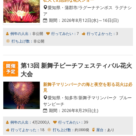
愛知県・蒲郡市/ラグーナテンボス ラグナシ
ア
期間：
2026年8月12日(水)～16日(日)
例年の人出：
非公開
行ってみたい：
7
行ってよかった：
3
打ち上げ数：
非公開
第13回 新舞子ビーチフェスティバル花火
大会
新舞子マリンパークの海と夜空を彩る花火は必
見
愛知県・知多市/新舞子マリンパーク ブルー
サンビーチ
期間：
2026年8月29日(土)
例年の人出：
4万2000人
行ってみたい：
39
行ってよかった：
18
打ち上げ数：
約1800発
屋台：
あり