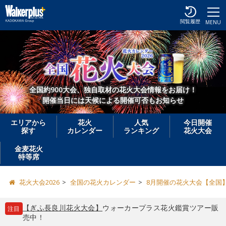
閲覧履歴
MENU
全国約900大会、独自取材の花火大会情報をお届け！
開催当日には天候による開催可否もお知らせ
エリアから
花火
人気
今日開催
探す
カレンダー
ランキング
花火大会
金麦花火
特等席
花火大会2026
全国の花火カレンダー
8月開催の花火大会【全国
【ぎふ長良川花火大会】
ウォーカープラス花火鑑賞ツアー販
注目
売中！