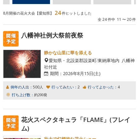
24
8月開催の花火大会【愛知県】
件ヒットしました
全 24 件中 11 〜 20 件
八幡神社例大祭前夜祭
静かな山里に華を添える
愛知県・北設楽郡設楽町/東納庫地内 八幡神
社付近
期間：
2026年8月15日(土)
例年の人出：
500人
行ってみたい：
2
行ってよかった：
4
打ち上げ数：
約200発
花火スペクタキュラ「FLAME」(フレイ
ム)
壮大で幻想的な花火ショー