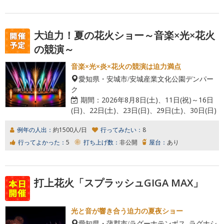
大迫力！夏の花火ショー～音楽×光×花火
の競演～
音楽×光×炎×花火の競演は迫力満点
愛知県・安城市/安城産業文化公園デンパー
ク
期間：
2026年8月8日(土)、11日(祝)～16日
(日)、22日(土)、23日(日)、29日(土)、30日(日)
例年の人出：
約1500人/日
行ってみたい：
8
行ってよかった：
5
打ち上げ数：
非公開
屋台：
あり
打上花火「スプラッシュGIGA MAX」
光と音が響き合う迫力の夏夜ショー
愛知県・蒲郡市/ラグーナテンボス ラグナシ