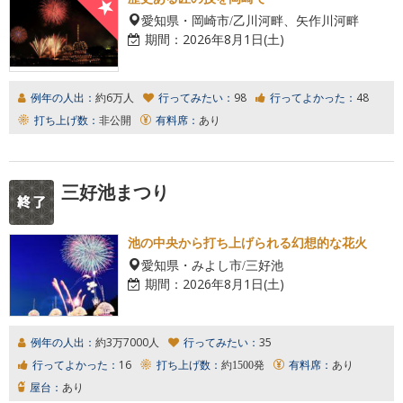
愛知県・岡崎市/乙川河畔、矢作川河畔
期間：
2026年8月1日(土)
例年の人出：
約6万人
行ってみたい：
98
行ってよかった：
48
打ち上げ数：
非公開
有料席：
あり
三好池まつり
池の中央から打ち上げられる幻想的な花火
愛知県・みよし市/三好池
期間：
2026年8月1日(土)
例年の人出：
約3万7000人
行ってみたい：
35
行ってよかった：
16
打ち上げ数：
約1500発
有料席：
あり
屋台：
あり