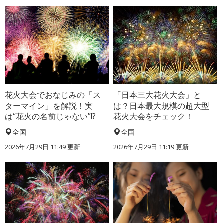
花火大会でおなじみの「ス
「日本三大花火大会」と
ターマイン」を解説！実
は？日本最大規模の超大型
は“花火の名前じゃない”!?
花火大会をチェック！
全国
全国
2026年7月29日 11:49 更新
2026年7月29日 11:19 更新