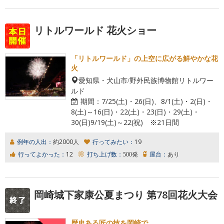
リトルワールド 花火ショー
「リトルワールド」の上空に広がる鮮やかな花
火
愛知県・犬山市/野外民族博物館リトルワー
ルド
期間：
7/25(土)・26(日)、8/1(土)・2(日)・
8(土)～16(日)・22(土)・23(日)・29(土)・
30(日)9/19(土)～22(祝) ※21日間
例年の人出：
約2000人
行ってみたい：
19
行ってよかった：
12
打ち上げ数：
500発
屋台：
あり
岡崎城下家康公夏まつり 第78回花火大会
歴史ある匠の技を岡崎で