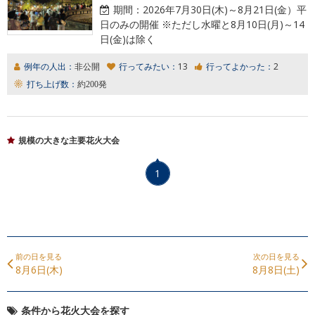
期間：
2026年7月30日(木)～8月21日(金）平
日のみの開催 ※ただし水曜と8月10日(月)～14
日(金)は除く
例年の人出：
非公開
行ってみたい：
13
行ってよかった：
2
打ち上げ数：
約200発
規模の大きな主要花火大会
1
前の日を見る
次の日を見る
8月6日(木)
8月8日(土)
条件から花火大会を探す