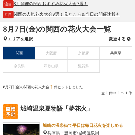
8月開催の関西おすすめ花火大会7選！
注目
関西の人気花火大会9選！見どころ＆当日の開催速報も
注目
8月7日(金)の関西の花火大会一覧
エリアを選択
変更する
関西
大阪府
京都府
兵庫県
奈良県
和歌山県
滋賀県
1
8月7日(金)の関西の花火大会
件ヒットしました
全 1 件中 1 〜 1 件
城崎温泉夏物語「夢花火」
城崎の温泉街で平日は毎日花火を楽しめる
兵庫県・豊岡市/城崎温泉街