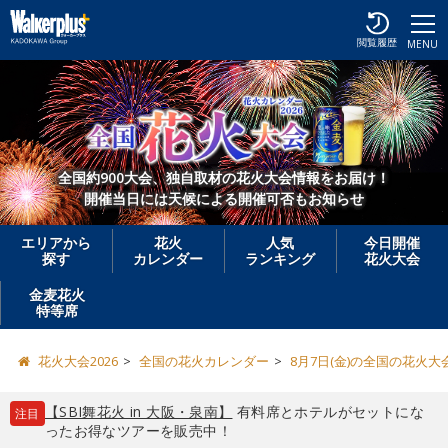
閲覧履歴
MENU
全国約900大会、独自取材の花火大会情報をお届け！
開催当日には天候による開催可否もお知らせ
エリアから
花火
人気
今日開催
探す
カレンダー
ランキング
花火大会
金麦花火
特等席
花火大会2026
全国の花火カレンダー
8月7日(金)の全国の花火大
【SBI舞花火 in 大阪・泉南】
有料席とホテルがセットにな
注目
ったお得なツアーを販売中！