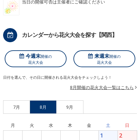
当日の開催可否は主催者にご確認ください
カレンダーから花火大会を探す【関西】
今週末
来週末
開催の
開催の
花火大会
花火大会
日付を選んで、その日に開催される花火大会をチェックしよう！
8月開催の花火大会一覧はこちら
7月
8月
9月
月
火
水
木
金
土
日
1
2