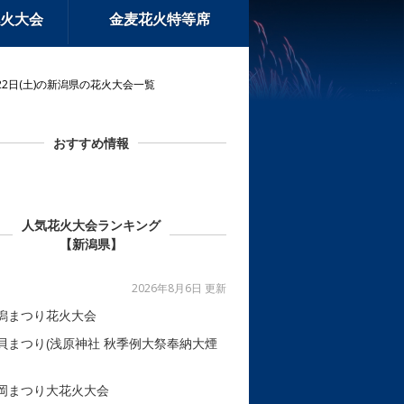
火大会
金麦花火特等席
22日(土)の新潟県の花火大会一覧
おすすめ情報
人気花火大会ランキング
【新潟県】
2026年8月6日 更新
潟まつり花火大会
貝まつり(浅原神社 秋季例大祭奉納大煙
岡まつり大花火大会