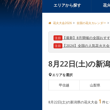
エリアから探す
花
花火大会2026
全国の花火カレンダー
【最新】8月開催の全国おすす
注目
【2026】全国の人気花火大
注目
8月22日(土)の
エリアを選択
甲信越
山梨県
1
8月22日(土)の新潟県の花火大会
件ヒ