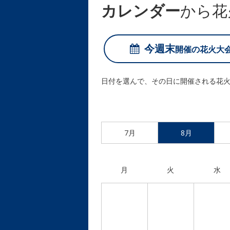
カレンダー
から花
今週末
開催の
花火大
日付を選んで、その日に開催される花
7月
8月
月
火
水