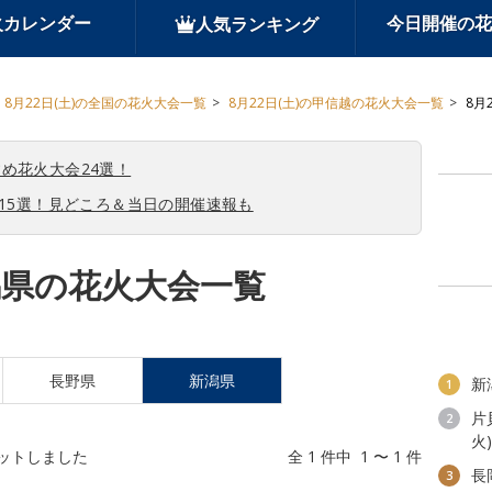
火カレンダー
今日開催の花
人気ランキング
8月22日(土)の全国の花火大会一覧
8月22日(土)の甲信越の花火大会一覧
8月
め花火大会24選！
会15選！見どころ＆当日の開催速報も
新潟県の花火大会一覧
長野県
新潟県
新
1
片
2
火)
ットしました
全 1 件中 1 〜 1 件
長
3