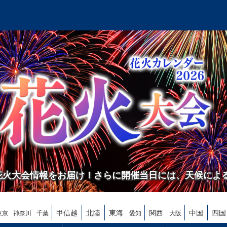
の花火大会情報をお届け！さらに開催当日には、天候によ
甲信越
北陸
東海
関西
中国
四国
東京
神奈川
千葉
愛知
大阪