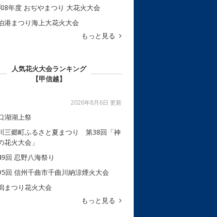
和8年度 おぢやまつり 大花火大会
泊港まつり海上大花火大会
もっと見る
人気花火大会ランキング
【甲信越】
2026年8月6日 更新
口湖湖上祭
川三郷町ふるさと夏まつり 第38回「神
の花火大会」
49回 忍野八海祭り
95回 信州千曲市千曲川納涼煙火大会
潟まつり花火大会
もっと見る