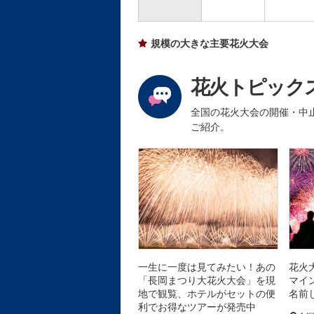
規模の大きな主要花火大会
花火トピック
全国の花火大会の開催・中
ご紹介。
一生に一度は見てみたい！あの
花火
「長岡まつり大花火大会」を現
マイ
地で観覧、ホテルがセットの便
名前じ
利でお得なツアーが発売中