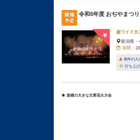
令和8年度 おぢやまつり
超ワイド大
新潟県・
期間：
2
例年の人
打ち上げ
規模の大きな主要花火大会