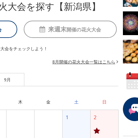
火大会を探す【新潟県】
来週末
会
開催の
花火大会
火大会をチェックしよう！
8月開催の花火大会一覧はこちら
9月
木
金
土
日
1
2