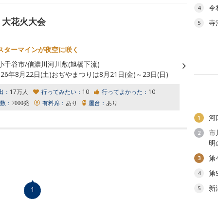
令
4
 大花火大会
寺
5
スターマインが夜空に咲く
小千谷市/信濃川河川敷(旭橋下流)
026年8月22日(土)おぢやまつりは8月21日(金)～23日(日)
出：
17万人
行ってみたい：
10
行ってよかった：
10
数：
7000発
有料席：
あり
屋台：
あり
河
1
市
2
明
第
3
第
4
新
5
1