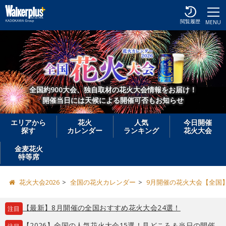
閲覧履歴
MENU
全国約900大会、独自取材の花火大会情報をお届け！
開催当日には天候による開催可否もお知らせ
エリアから
花火
人気
今日開催
探す
カレンダー
ランキング
花火大会
金麦花火
特等席
花火大会2026
全国の花火カレンダー
9月開催の花火大会【全国
【最新】8月開催の全国おすすめ花火大会24選！
注目
【2026】全国の人気花火大会15選！見どころ＆当日の開催