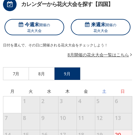
カレンダーから花火大会を探す【四国】
今週末
来週末
開催の
開催の
花火大会
花火大会
日付を選んで、その日に開催される花火大会をチェックしよう！
8月開催の花火大会一覧はこちら
7月
8月
9月
月
火
水
木
金
土
日
1
2
3
4
5
6
7
8
9
10
11
12
13
14
15
16
17
18
19
20