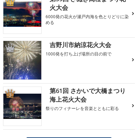
1
火大会
6000発の花火が瀬戸内海を色とりどりに染
める
吉野川市納涼花火大会
2
1000発を打ち上げ場所の目の前で
第61回 さかいで大橋まつり
3
海上花火大会
祭りのフィナーレを音楽とともに彩る