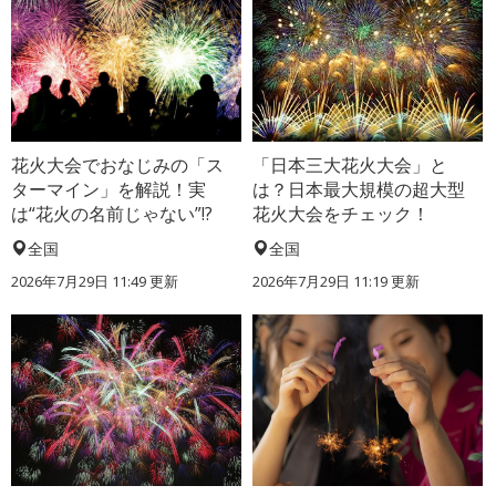
花火大会でおなじみの「ス
「日本三大花火大会」と
ターマイン」を解説！実
は？日本最大規模の超大型
は“花火の名前じゃない”!?
花火大会をチェック！
全国
全国
2026年7月29日 11:49 更新
2026年7月29日 11:19 更新