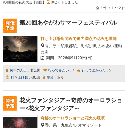
2
9月開催の花火大会【四国】
件ヒットしました
全 2 件中 1 〜 2 件
第20回あやがわサマーフェスティバル
打ち上げ場所間近で迫力満点の花火を堪能
香川県・綾歌郡綾川町/綾川町ふれあい運動
公園
期間：
2026年9月20日(日)
例年の人出：
非公開
行ってみたい：
7
行ってよかった：
5
打ち上げ数：
682発
屋台：
あり
花火ファンタジア～奇跡のオーロラショ
ー×花火ファンタジア～
奇跡のオーロラショーと花火の競演
香川県・丸亀市/レオマリゾート