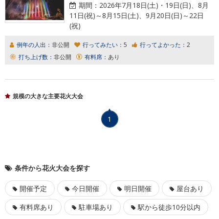
期間：
2026年7月18日(土)・19日(日)、8月
11日(祝)～8月15日(土)、9月20日(日)～22日
(祝)
例年の人出：
非公開
行ってみたい：
5
行ってよかった：
2
打ち上げ数：
非公開
有料席：
あり
規模の大きな主要花火大会
1
条件から花火大会を探す
開催予定
今日開催
明日開催
屋台あり
有料席あり
駐車場あり
駅から徒歩10分以内