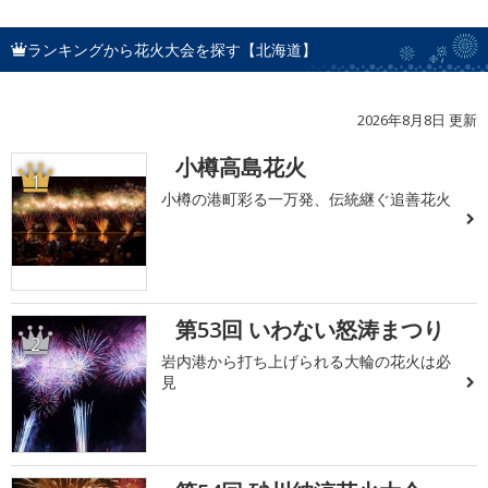
ランキングから花火大会を探す【北海道】
2026年8月8日 更新
小樽高島花火
1
小樽の港町彩る一万発、伝統継ぐ追善花火
第53回 いわない怒涛まつり
2
岩内港から打ち上げられる大輪の花火は必
見