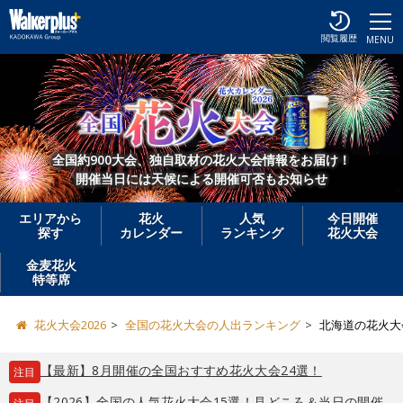
閲覧履歴
MENU
全国約900大会、独自取材の花火大会情報をお届け！
開催当日には天候による開催可否もお知らせ
エリアから
花火
人気
今日開催
探す
カレンダー
ランキング
花火大会
金麦花火
特等席
花火大会2026
全国の花火大会の人出ランキング
北海道の花火大
【最新】8月開催の全国おすすめ花火大会24選！
注目
【2026】全国の人気花火大会15選！見どころ＆当日の開催