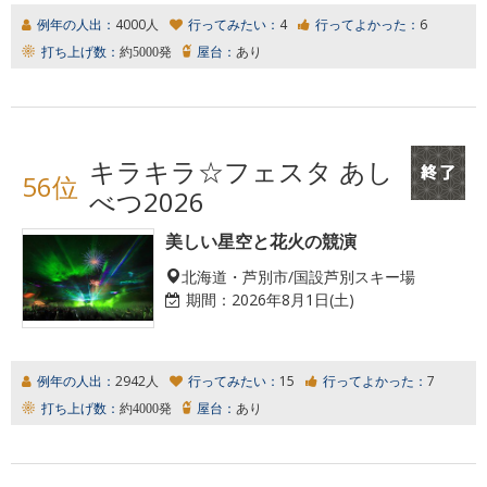
例年の人出：
4000人
行ってみたい：
4
行ってよかった：
6
打ち上げ数：
約5000発
屋台：
あり
キラキラ☆フェスタ あし
56位
べつ2026
美しい星空と花火の競演
北海道・芦別市/国設芦別スキー場
期間：
2026年8月1日(土)
例年の人出：
2942人
行ってみたい：
15
行ってよかった：
7
打ち上げ数：
約4000発
屋台：
あり