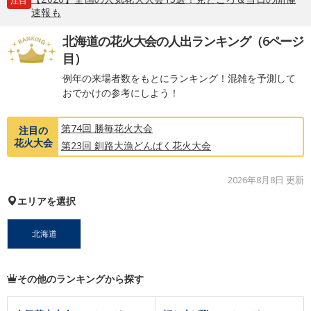
注目
速報も
北海道の花火大会の人出ランキング（6ページ
目）
例年の来場者数をもとにランキング！混雑を予測して
おでかけの参考にしよう！
第74回 勝毎花火大会
注目の
花火大会
第23回 釧路大漁どんぱく花火大会
2026年8月8日 更新
エリアを選択
北海道
その他のランキングから探す