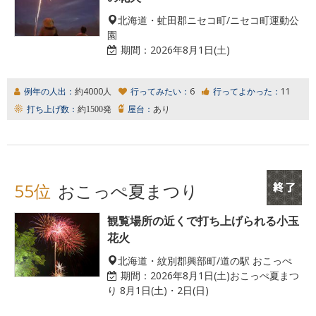
北海道・虻田郡ニセコ町/ニセコ町運動公
園
期間：
2026年8月1日(土)
例年の人出：
約4000人
行ってみたい：
6
行ってよかった：
11
打ち上げ数：
約1500発
屋台：
あり
55位
おこっぺ夏まつり
観覧場所の近くで打ち上げられる小玉
花火
北海道・紋別郡興部町/道の駅 おこっぺ
期間：
2026年8月1日(土)おこっぺ夏まつ
り 8月1日(土)・2日(日)