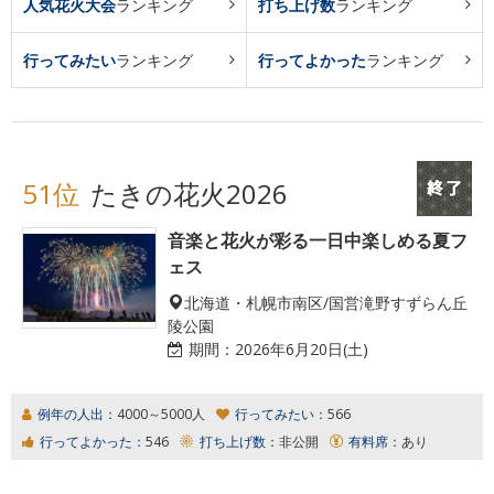
人気花火大会
ランキング
打ち上げ数
ランキング
行ってみたい
ランキング
行ってよかった
ランキング
51位
たきの花火2026
音楽と花火が彩る一日中楽しめる夏フ
ェス
北海道・札幌市南区/国営滝野すずらん丘
陵公園
期間：
2026年6月20日(土)
例年の人出：
4000～5000人
行ってみたい：
566
行ってよかった：
546
打ち上げ数：
非公開
有料席：
あり