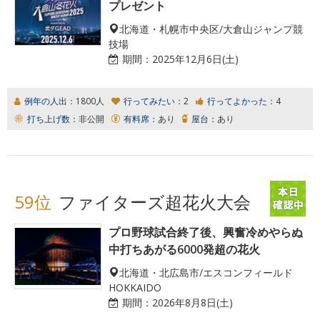
プレゼント
北海道・札幌市中央区/大倉山ジャンプ競
技場
期間：
2025年12月6日(土)
例年の人出：
1800人
行ってみたい：
2
行ってよかった：
4
打ち上げ数：
非公開
有料席：
あり
屋台：
あり
59位
ファイターズ超花火大会
プロ野球試合終了後、興奮冷めやらぬ
中打ちあがる6000発超の花火
北海道・北広島市/エスコンフィールド
HOKKAIDO
期間：
2026年8月8日(土)