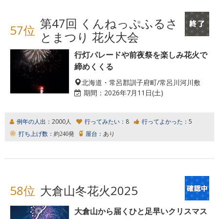
第47回 くんねっぷふるさ
57位
とまつり 花火大会
行灯パレードや前夜祭を楽しみ花火で
締めくくる
北海道・常呂郡訓子府町/常呂川河川敷
期間：
2026年7月11日(土)
例年の人出：
2000人
行ってみたい：
8
行ってよかった：
5
打ち上げ数：
約240発
屋台：
あり
58位
大倉山冬花火2025
大倉山から届くひと足早いクリスマス