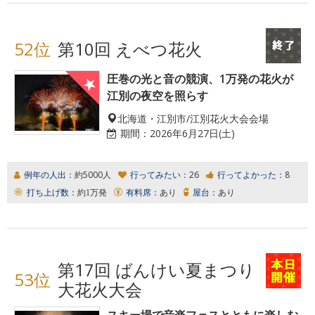
52位
第10回 えべつ花火
圧巻の光と音の競演、1万発の花火が
江別の夜空を照らす
北海道・江別市/江別花火大会会場
期間：
2026年6月27日(土)
例年の人出：
約5000人
行ってみたい：
26
行ってよかった：
8
打ち上げ数：
約1万発
有料席：
あり
屋台：
あり
第17回 ばんけい夏まつり
53位
大花火大会
スキー場で音楽フェスとともに楽しむ