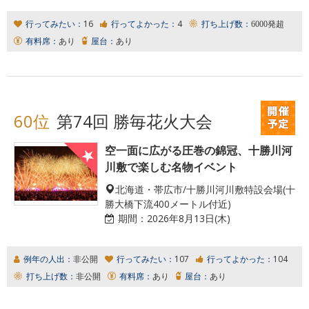
行ってみたい：
16
行ってよかった：
4
打ち上げ数：
6000発超
有料席：
あり
屋台：
あり
60位
第74回 勝毎花火大会
空一面に広がる圧巻の錦冠、十勝川河
川敷で楽しむ名物イベント
北海道・帯広市/十勝川河川敷特設会場(十
勝大橋下流400メートル付近)
期間：
2026年8月13日(木)
例年の人出：
非公開
行ってみたい：
107
行ってよかった：
104
打ち上げ数：
非公開
有料席：
あり
屋台：
あり