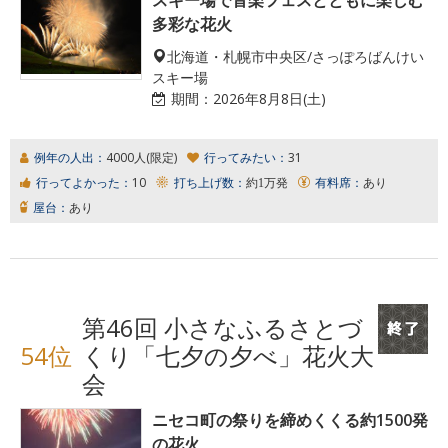
多彩な花火
北海道・札幌市中央区/さっぽろばんけい
スキー場
期間：
2026年8月8日(土)
例年の人出：
4000人(限定)
行ってみたい：
31
行ってよかった：
10
打ち上げ数：
約1万発
有料席：
あり
屋台：
あり
第46回 小さなふるさとづ
54位
くり「七夕の夕べ」花火大
会
ニセコ町の祭りを締めくくる約1500発
の花火