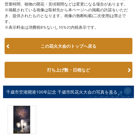
営業時間、植物の開花・見頃期間などは変更になる場合があります。
※掲載されている画像は取材先から本ページへの掲載の許諾をいただ
き、提供されたものとなります。画像の無断転載(二次使用)は禁止で
す。
※表示料金は消費税8％ないし10％の内税表示です。
この花火大会のトップへ戻る
打ち上げ数・日程など
千歳市空港開港100年記念 千歳市民花火大会の写真を見る