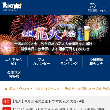
閲覧履歴
MENU
全国約900大会、独自取材の花火大会情報をお届け！
開催当日には天候による開催可否もお知らせ
エリアから
花火
人気
今日開催
探す
カレンダー
ランキング
花火大会
金麦花火
特等席
花火大会2026
北海道の花火大会
千歳市空港開港100年記念 千
【最新】8月開催の全国おすすめ花火大会24選！
注目
【2026】全国の人気花火大会15選！見どころ＆当日の開催