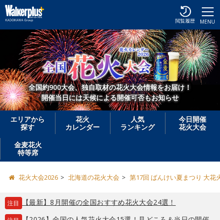
閲覧履歴
MENU
全国約900大会、独自取材の花火大会情報をお届け！
開催当日には天候による開催可否もお知らせ
エリアから
花火
人気
今日開催
探す
カレンダー
ランキング
花火大会
金麦花火
特等席
花火大会2026
北海道の花火大会
第17回 ばんけい夏まつり 大花
【最新】8月開催の全国おすすめ花火大会24選！
注目
【2026】全国の人気花火大会15選！見どころ＆当日の開催