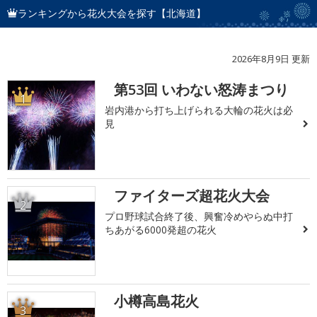
ランキングから花火大会を探す【北海道】
2026年8月9日 更新
第53回 いわない怒涛まつり
1
岩内港から打ち上げられる大輪の花火は必
見
ファイターズ超花火大会
2
プロ野球試合終了後、興奮冷めやらぬ中打
ちあがる6000発超の花火
小樽高島花火
3