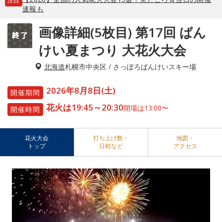
注目
速報も
画像詳細(5枚目) 第17回 ばん
けい夏まつり 大花火大会
北海道
札幌市中央区 / さっぽろばんけいスキー場
2026年8月8日(土)
開催期間
花火は19:45～20:30
開場は13:00〜
開催時間
花火大会
打ち上げ数・
地図・
トップ
日程など
アクセス