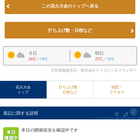
この花火大会のトップへ戻る
打ち上げ数・日程など
今日
明日
26℃
／
18℃
25℃
／
18℃
天気情報提供元：株式会社ライフビジネスウェザー
花火大会
打ち上げ数・
地図・
トップ
日程など
アクセス
表記に関する説明
本日の開催状況を確認中です