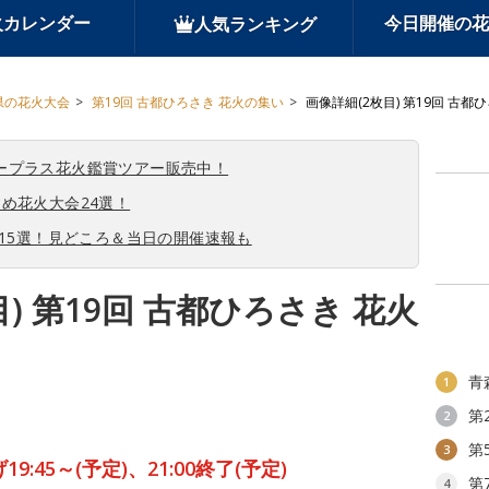
火カレンダー
今日開催の花
人気ランキング
県の花火大会
第19回 古都ひろさき 花火の集い
画像詳細(2枚目) 第19回 古都
ープラス花火鑑賞ツアー販売中！
め花火大会24選！
会15選！見どころ＆当日の開催速報も
) 第19回 古都ひろさき 花火
青
1
第
2
第
3
9:45～(予定)、21:00終了(予定)
第
4