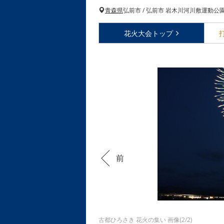
青森県
弘前市 / 弘前市 岩木川河川敷運動公
花火大会
トップ
前
古都ひろさき 花火の集い 画像(2/2)