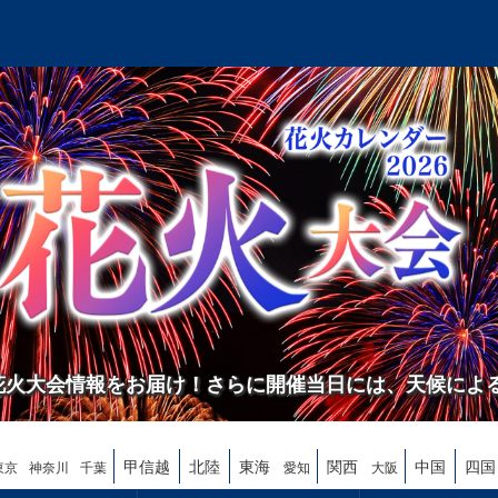
の花火大会情報をお届け！さらに開催当日には、天候によ
甲信越
北陸
東海
関西
中国
四国
東京
神奈川
千葉
愛知
大阪