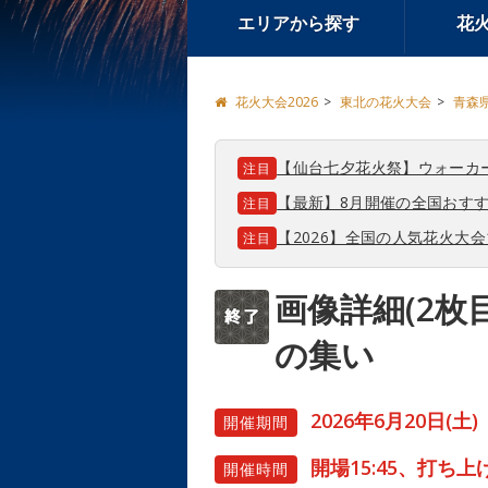
エリアから探す
花
花火大会2026
東北の花火大会
青森
【仙台七夕花火祭】ウォーカ
注目
【最新】8月開催の全国おすす
注目
【2026】全国の人気花火大
注目
画像詳細(2枚目
の集い
2026年6月20日(土)
開催期間
開場15:45、打ち上げ1
開催時間