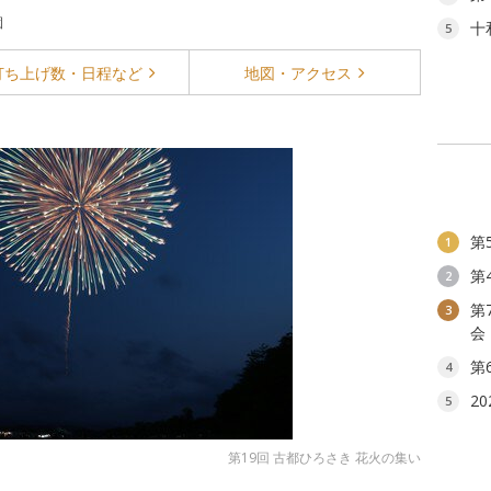
園
十
5
打ち上げ数・
日程など
地図・
アクセス
第
1
第
2
第
3
会
第
4
2
5
第19回 古都ひろさき 花火の集い