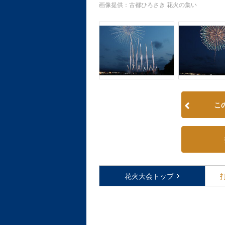
画像提供：古都ひろさき 花火の集い
こ
花火大会
トップ