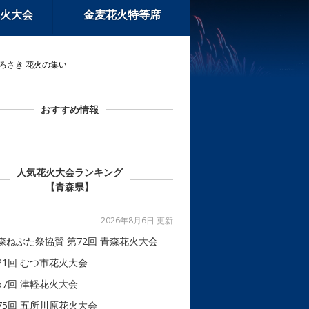
火大会
金麦花火特等席
ひろさき 花火の集い
おすすめ情報
人気花火大会ランキング
【青森県】
2026年8月6日 更新
森ねぶた祭協賛 第72回 青森花火大会
21回 むつ市花火大会
57回 津軽花火大会
75回 五所川原花火大会