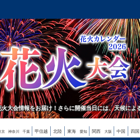
の花火大会情報をお届け！さらに開催当日には、天候によ
甲信越
北陸
東海
関西
中国
四国
東京
神奈川
千葉
愛知
大阪