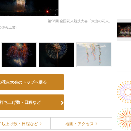
第98回 全国花火競技大会「大曲の花火」
煙火工業)
の花火大会のトップへ戻る
打ち上げ数・日程など
打ち上げ数・
日程など
地図・
アクセス