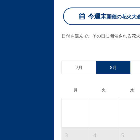
今週末
開催の
花火大
日付を選んで、その日に開催される花
7月
8月
月
火
水
3
4
5