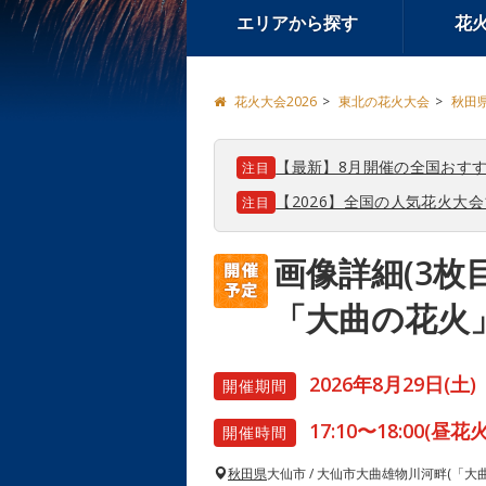
エリアから探す
花
花火大会2026
東北の花火大会
秋田
【最新】8月開催の全国おすす
注目
【2026】全国の人気花火大
注目
画像詳細(3枚
「大曲の花火
2026年8月29日(土)
開催期間
17:10〜18:00(昼花
開催時間
秋田県
大仙市 / 大仙市大曲雄物川河畔(「大