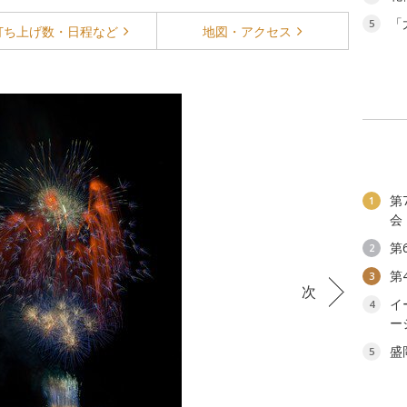
「
5
打ち上げ数・
日程など
地図・
アクセス
第
1
会
第
2
第
3
次
イ
4
ー
盛
5