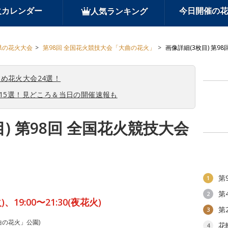
火カレンダー
今日開催の花
人気ランキング
県の花火大会
第98回 全国花火競技大会「大曲の花火」
画像詳細(3枚目) 第
め花火大会24選！
会15選！見どころ＆当日の開催速報も
目) 第98回 全国花火競技大会
」
第
1
第
2
火)、19:00〜21:30(夜花火)
第
3
曲の花火」公園)
花
4