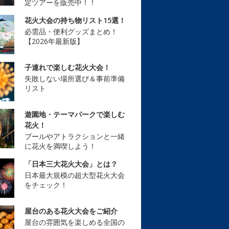
定ツアーを販売中！！
花火大会の持ち物リスト15選！
必需品・便利グッズまとめ！
【2026年最新版】
子連れで楽しむ花火大会！
失敗しない場所選び＆事前準備
リスト
遊園地・テーマパークで楽しむ
花火！
プールやアトラクションと一緒
に花火を満喫しよう！
「日本三大花火大会」とは？
日本最大規模の超大型花火大会
をチェック！
屋台のある花火大会をご紹介
屋台の雰囲気を楽しめる全国の