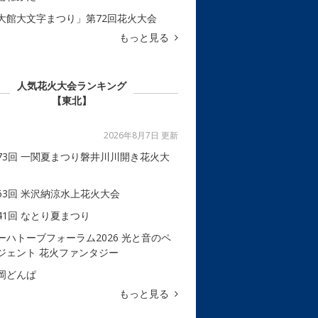
大館大文字まつり」第72回花火大会
もっと見る
人気花火大会ランキング
【東北】
2026年8月7日 更新
73回 一関夏まつり磐井川川開き花火大
63回 米沢納涼水上花火大会
41回 なとり夏まつり
ーハトーブフォーラム2026 光と音のペ
ジェント 花火ファンタジー
岡どんぱ
もっと見る