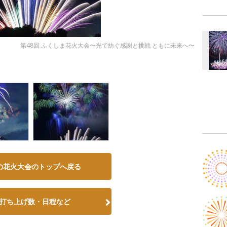
第48回 ふくしま花火大会〜光で紡ぐ感謝と挑戦 ともに未来へ〜
の花火大会のトップへ戻る
打ち上げ数・日程など