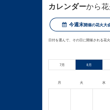
カレンダー
から花
今週末
開催の
花火大
日付を選んで、その日に開催される花
7月
8月
月
火
水