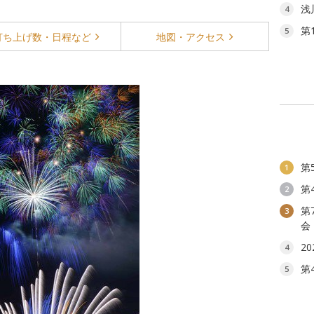
浅
4
第
5
打ち上げ数・
日程など
地図・
アクセス
第
1
第
2
第
3
会
2
4
第
5