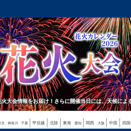
の花火大会情報をお届け！さらに開催当日には、天候によ
甲信越
北陸
東海
関西
中国
四国
東京
神奈川
千葉
愛知
大阪