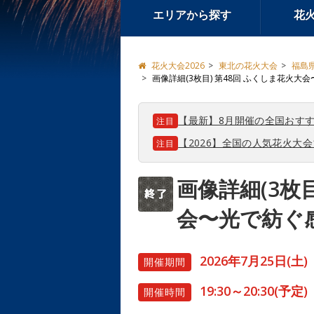
エリアから探す
花
花火大会2026
東北の花火大会
福島
画像詳細(3枚目) 第48回 ふくしま花火
【最新】8月開催の全国おすす
注目
【2026】全国の人気花火大
注目
画像詳細(3枚
会〜光で紡ぐ
2026年7月25日(土)
開催期間
19:30～20:30(予定)
開催時間