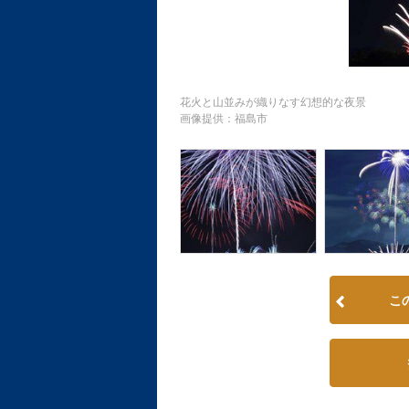
花火と山並みが織りなす幻想的な夜景
画像提供：福島市
こ