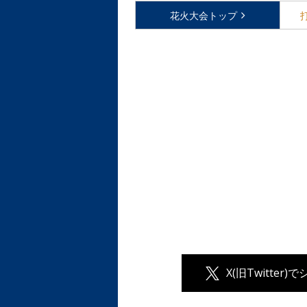
花火大会
トップ
X(旧Twitter)