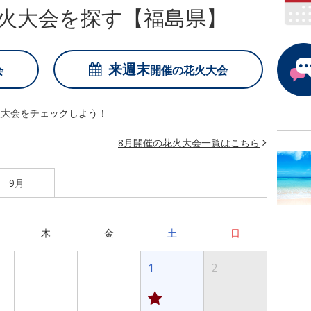
火大会を探す【福島県】
来週末
会
開催の
花火大会
火大会をチェックしよう！
8月開催の花火大会一覧はこちら
9月
木
金
土
日
1
2