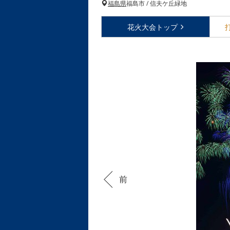
福島県
福島市 / 信夫ケ丘緑地
花火大会
トップ
前