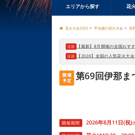
エリアから探す
花
花火大会2026
甲信越の花火大会
長
【最新】8月開催の全国おすす
注目
【2026】全国の人気花火大
注目
第69回伊那ま
2026年8月11日(祝)
開催期間