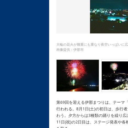
大輪の花火が幾重にも重なり夜空いっぱいに
画像提供：伊那市
第69回を迎える伊那まつりは、テーマ
行われる。8月1日(土)の初日は、歩
わう。夕方からは3種類の踊りを繰り広
11日(祝)の2日目は、ステージ発表や