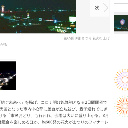
次
第69回伊那まつり 花火打上げ
広がる
「紡ぐ未来へ」を掲げ、コロナ明け以降初となる2日間開催で
行者天国となった市内中心部に屋台が立ち並び、親子連れでにぎ
げる「市民おどり」も行われ、会場は大いに盛り上がる。8月
各種屋台を楽しめるほか、約600発の花火がまつりのフィナーレ