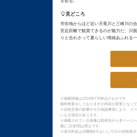
を彩る。
見どころ
市街地からほど近い天竜川と三峰川の
至近距離で観賞できるのが魅力だ。川
りと合わさって夏らしい情緒あふれる
※掲載情報は2026年7月時点のものです
随時更新をしておりますが内容が変更となっ
※自然災害の影響やその他諸事情により、イ
になる場合があります。
※掲載されている画像は取材先から本ページ
載(二次使用)は禁止です。
※表示料金は消費税8％ないし10％の内税表示