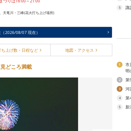
まつりは16:00～21:00
諏
5
) 、天竜川・三峰(花火打ち上げ場所)
026/08/07 現在）
打ち上げ数・
日程など
地図・
アクセス
市
1
ど見どころ満載
明
第
2
河
3
第
4
新
5