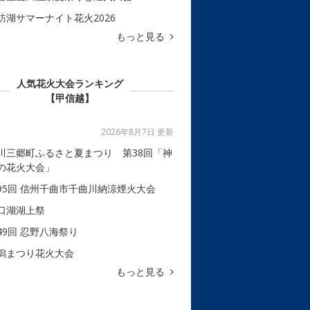
訪湖サマーナイト花火2026
もっと見る
人気花火大会ランキング
【甲信越】
2026年8月7日 更新
川三郷町ふるさと夏まつり 第38回「神
の花火大会」
95回 信州千曲市千曲川納涼煙火大会
口湖湖上祭
49回 忍野八海祭り
潟まつり花火大会
もっと見る