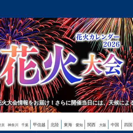
の花火大会情報をお届け！さらに開催当日には、天候によ
甲信越
北陸
東海
関西
中国
四国
東京
神奈川
千葉
愛知
大阪