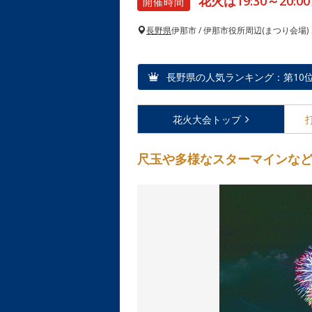
花火は19:30～20:00
開催時間
長野県
伊那市 / 伊那市役所周辺(まつり会場
長野県の人気ランキング：第10位（2
花火大会
トップ
尺玉や多様なスターマインな