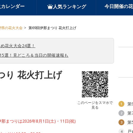
火カレンダー
今日開催の花
人気ランキング
野県の花火大会
第69回伊那まつり 花火打上げ
め花火大会24選！
会15選！見どころ＆当日の開催速報も
つり 花火打上げ
このページをスマホで
第
1
見る
第
2
伊那まつりは2026年8月1日(土)・11日(祝)
第
3
戸
4