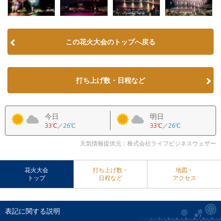
この花火大会のトップへ戻る
打ち上げ数・日程など
今日
明日
33℃
／
26℃
33℃
／
26℃
天気情報提供元：株式会社ライフビジネスウェザー
花火大会
打ち上げ数・
地図・
トップ
日程など
アクセス
表記に関する説明