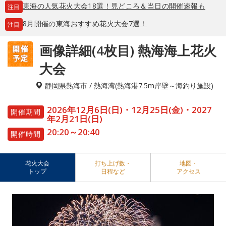
東海の人気花火大会18選！見どころ＆当日の開催速報も
注目
8月開催の東海おすすめ花火大会7選！
注目
画像詳細(4枚目) 熱海海上花火
大会
静岡県
熱海市 / 熱海湾(熱海港7.5m岸壁～海釣り施設)
2026年12月6日(日)・12月25日(金)・2027
開催期間
年2月21日(日)
20:20～20:40
開催時間
花火大会
打ち上げ数・
地図・
トップ
日程など
アクセス