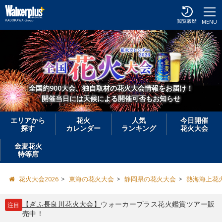
閲覧履歴
MENU
全国約900大会、独自取材の花火大会情報をお届け！
開催当日には天候による開催可否もお知らせ
エリアから
花火
人気
今日開催
探す
カレンダー
ランキング
花火大会
金麦花火
特等席
花火大会2026
東海の花火大会
静岡県の花火大会
熱海海上花
【ぎふ長良川花火大会】
ウォーカープラス花火鑑賞ツアー販
注目
売中！