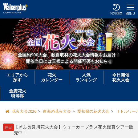
閲覧履歴
MENU
全国約900大会、独自取材の花火大会情報をお届け！
開催当日には天候による開催可否もお知らせ
エリアから
花火
人気
今日開催
探す
カレンダー
ランキング
花火大会
金麦花火
特等席
花火大会2026
東海の花火大会
愛知県の花火大会
リトルワー
【ぎふ長良川花火大会】
ウォーカープラス花火鑑賞ツアー販
注目
売中！