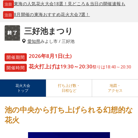
東海の人気花火大会18選！見どころ＆当日の開催速報も
注目
8月開催の東海おすすめ花火大会7選！
注目
三好池まつり
愛知県
みよし市 / 三好池
2026年8月1日(土)
開催期間
花火打上げは19:30～20:30
祭りは18:40～20:30
開催時間
花火大会
打ち上げ数・
地図・
トップ
日程など
アクセス
池の中央から打ち上げられる幻想的な
花火