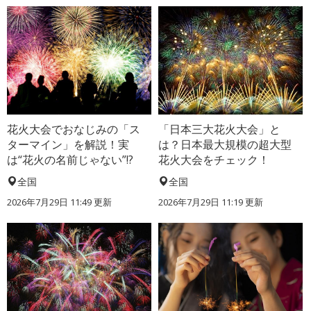
花火大会でおなじみの「ス
「日本三大花火大会」と
ターマイン」を解説！実
は？日本最大規模の超大型
は“花火の名前じゃない”!?
花火大会をチェック！
全国
全国
2026年7月29日 11:49 更新
2026年7月29日 11:19 更新