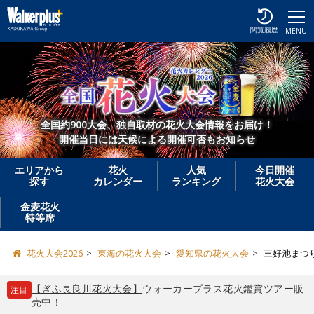
閲覧履歴
MENU
全国約900大会、独自取材の花火大会情報をお届け！
開催当日には天候による開催可否もお知らせ
エリアから
花火
人気
今日開催
探す
カレンダー
ランキング
花火大会
金麦花火
特等席
花火大会2026
東海の花火大会
愛知県の花火大会
三好池まつ
【ぎふ長良川花火大会】
ウォーカープラス花火鑑賞ツアー販
注目
売中！