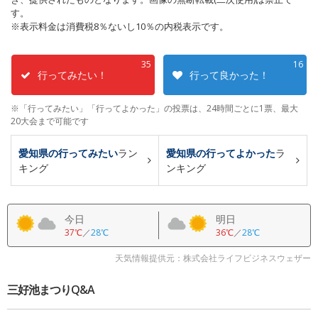
す。
※表示料金は消費税8％ないし10％の内税表示です。
35
16
行ってみたい！
行って良かった！
※「行ってみたい」「行ってよかった」の投票は、24時間ごとに1票、最大
20大会まで可能です
愛知県の行ってみたい
ラン
愛知県の行ってよかった
ラ
キング
ンキング
今日
明日
37℃
／
28℃
36℃
／
28℃
天気情報提供元：株式会社ライフビジネスウェザー
三好池まつりQ&A