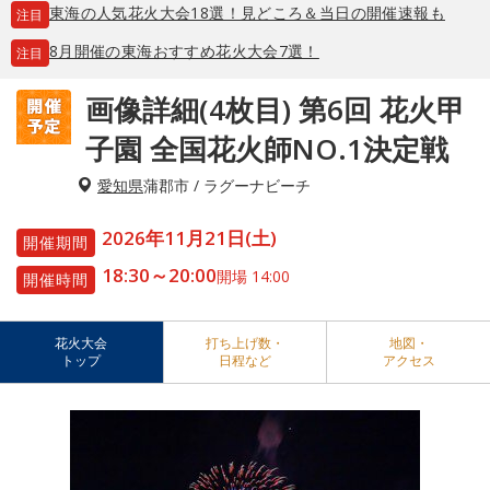
東海の人気花火大会18選！見どころ＆当日の開催速報も
注目
8月開催の東海おすすめ花火大会7選！
注目
画像詳細(4枚目) 第6回 花火甲
子園 全国花火師NO.1決定戦
愛知県
蒲郡市 / ラグーナビーチ
2026年11月21日(土)
開催期間
18:30～20:00
開場 14:00
開催時間
花火大会
打ち上げ数・
地図・
トップ
日程など
アクセス