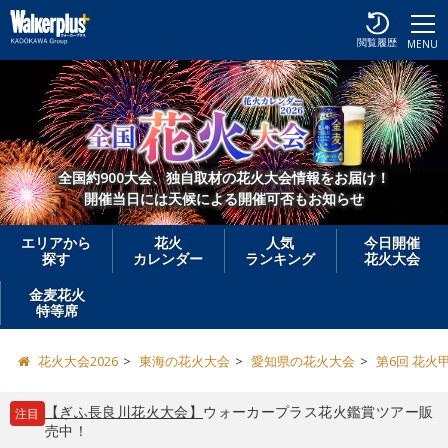
閲覧履歴
MENU
全国約900大会、独自取材の花火大会情報をお届け！
開催当日には天候による開催可否もお知らせ
エリアから
花火
人気
今日開催
探す
カレンダー
ランキング
花火大会
金麦花火
特等席
花火大会2026
東海の花火大会
愛知県の花火大会
第6回 花火
【ぎふ長良川花火大会】
ウォーカープラス花火鑑賞ツアー販
注目
売中！