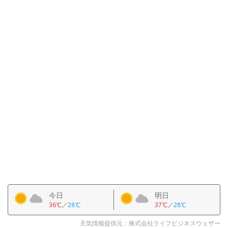
今日
明日
36℃
／
28℃
37℃
／
28℃
天気情報提供元：株式会社ライフビジネスウェザー