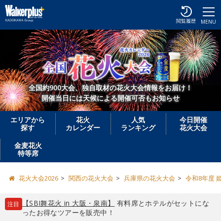
閲覧履歴
MENU
全国約900大会、独自取材の花火大会情報をお届け！
開催当日には天候による開催可否もお知らせ
エリアから
花火
人気
今日開催
探す
カレンダー
ランキング
花火大会
金麦花火
特等席
花火大会2026
関西の花火大会
兵庫県の花火大会
令和8年度
【SBI舞花火 in 大阪・泉南】
有料席とホテルがセットにな
注目
ったお得なツアーを販売中！