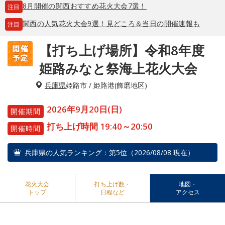
8月開催の関西おすすめ花火大会7選！
注目
関西の人気花火大会9選！見どころ＆当日の開催速報も
注目
【打ち上げ場所】令和8年度
姫路みなと祭海上花火大会
兵庫県
姫路市 / 姫路港(飾磨地区)
2026年9月20日(日)
開催期間
打ち上げ時間 19:40～20:50
開催時間
兵庫県の人気ランキング：第5位（2026/08/08 現在）
花火大会
打ち上げ数・
地図・
トップ
日程など
アクセス