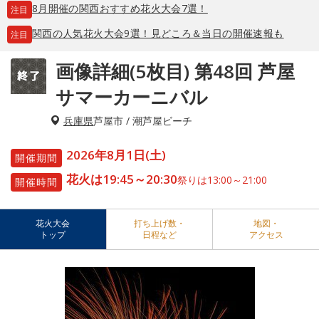
8月開催の関西おすすめ花火大会7選！
注目
関西の人気花火大会9選！見どころ＆当日の開催速報も
注目
画像詳細(5枚目) 第48回 芦屋
サマーカーニバル
兵庫県
芦屋市 / 潮芦屋ビーチ
2026年8月1日(土)
開催期間
花火は19:45～20:30
祭りは13:00～21:00
開催時間
花火大会
打ち上げ数・
地図・
トップ
日程など
アクセス