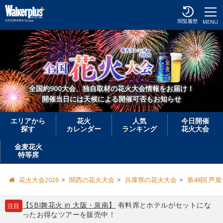
閲覧履歴
MENU
全国約900大会、独自取材の花火大会情報をお届け！
開催当日には天候による開催可否もお知らせ
エリアから
花火
人気
今日開催
探す
カレンダー
ランキング
花火大会
金麦花火
特等席
花火大会2026
関西の花火大会
兵庫県の花火大会
第48回 芦
【SBI舞花火 in 大阪・泉南】
有料席とホテルがセットにな
注目
ったお得なツアーを販売中！