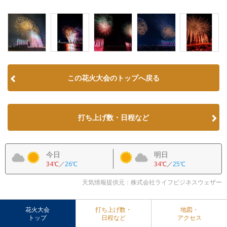
この花火大会のトップへ戻る
打ち上げ数・日程など
今日
明日
34℃
／
26℃
34℃
／
25℃
天気情報提供元：株式会社ライフビジネスウェザー
花火大会
打ち上げ数・
地図・
トップ
日程など
アクセス