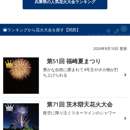
兵庫県の人気花火大会ランキング
ランキングから花火大会を探す【関西】
2026年8月10日 更新
第51回 福崎夏まつり
1
豊かな自然に囲まれて4号玉やポカ物が打
ち上げられる
第71回 茨木辯天花火大会
2
夜空に降り注ぐスターマインのシャワー