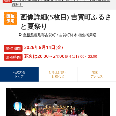
注目
速報も
画像詳細(5枚目) 吉賀町ふるさ
と夏祭り
島根県
鹿足郡吉賀町 / 吉賀町柿木 相生橋周辺
2026年8月14日(金)
開催期間
花火は20:00～21:00
祭りは18:00～22:00
開催時間
花火大会
打ち上げ数・
地図・
トップ
日程など
アクセス