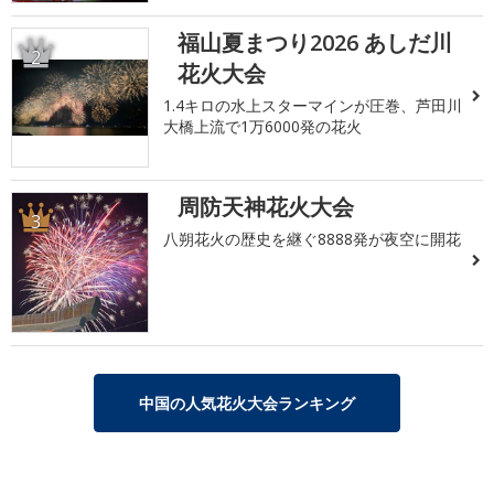
福山夏まつり2026 あしだ川
2
花火大会
1.4キロの水上スターマインが圧巻、芦田川
大橋上流で1万6000発の花火
周防天神花火大会
3
八朔花火の歴史を継ぐ8888発が夜空に開花
中国の人気花火大会ランキング