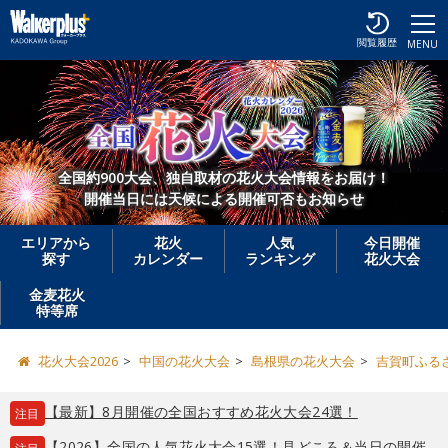
閲覧履歴
MENU
全国約900大会、独自取材の花火大会情報をお届け！
開催当日には天候による開催可否もお知らせ
エリアから
花火
人気
今日開催
探す
カレンダー
ランキング
花火大会
金麦花火
特等席
花火大会2026
中国の花火大会
島根県の花火大会
吉賀町ふる
【最新】8月開催の全国おすすめ花火大会24選！
注目
【2026】全国の人気花火大会15選！見どころ＆当日の開催