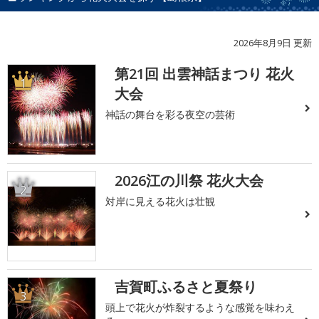
2026年8月9日 更新
第21回 出雲神話まつり 花火
1
大会
神話の舞台を彩る夜空の芸術
2026江の川祭 花火大会
2
対岸に見える花火は壮観
吉賀町ふるさと夏祭り
3
頭上で花火が炸裂するような感覚を味わえ