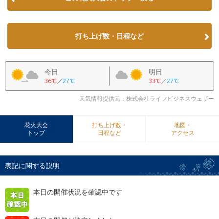
打ち上げ数・日程など
今日
明日
36℃
／
27℃
33℃
／
27℃
天気情報提供元：株式会社ライフビジネスウェザー
花火大会
打ち上げ数・
地図・
トップ
日程など
アクセス
表記に関する説明
本日の開催状況を確認中です