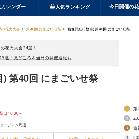
火カレンダー
今日開催の花
人気ランキング
県の花火大会
第40回 にまごいせ祭
画像詳細(3枚目) 第40回 にまごいせ祭
め花火大会24選！
会15選！見どころ＆当日の開催速報も
) 第40回 にまごいせ祭
第
1
祭は16:00～
2
2
ミュージアム周辺
吉
3
2
4