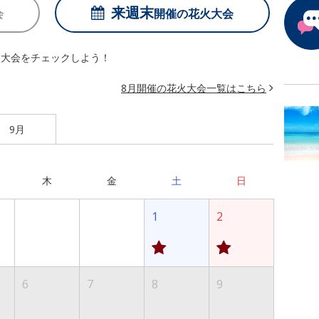
来週末
会
開催の
花火大会
火大会をチェックしよう！
8月開催の花火大会一覧はこちら
9月
木
金
土
日
1
2
6
7
8
9