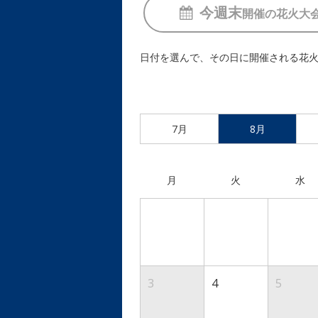
今週末
開催の
花火大
日付を選んで、その日に開催される花
7月
8月
月
火
水
3
4
5