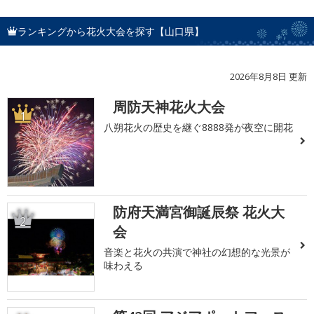
ランキングから花火大会を探す【山口県】
2026年8月8日 更新
周防天神花火大会
1
八朔花火の歴史を継ぐ8888発が夜空に開花
防府天満宮御誕辰祭 花火大
2
会
音楽と花火の共演で神社の幻想的な光景が
味わえる