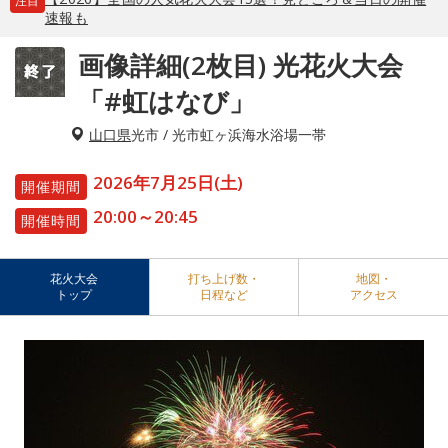
注目
速報も
画像詳細(2枚目) 光花火大会
「#虹はなび」
山口県
光市 / 光市虹ヶ浜海水浴場一帯
2026年7月25日(土)
開催期間
20:00～20:45
開催時間
花火大会
打ち上げ数・
地図・
トップ
日程など
アクセス