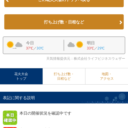
打ち上げ数・日程など
今日
明日
37℃
／
30℃
33℃
／
29℃
天気情報提供元：株式会社ライフビジネスウェザー
花火大会
打ち上げ数・
地図・
トップ
日程など
アクセス
表記に関する説明
本日の開催状況を確認中です