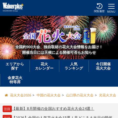
閲覧履歴
MENU
全国約900大会、独自取材の花火大会情報をお届け！
開催当日には天候による開催可否もお知らせ
エリアから
花火
人気
今日開催
探す
カレンダー
ランキング
花火大会
金麦花火
特等席
花火大会2026
中国の花火大会
山口県の花火大会
光花火大会
【最新】8月開催の全国おすすめ花火大会24選！
注目
【2026】全国の人気花火大会15選！見どころ＆当日の開催