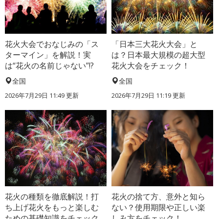
花火大会でおなじみの「ス
「日本三大花火大会」と
ターマイン」を解説！実
は？日本最大規模の超大型
は“花火の名前じゃない”!?
花火大会をチェック！
全国
全国
2026年7月29日 11:49 更新
2026年7月29日 11:19 更新
花火の種類を徹底解説！打
花火の捨て方、意外と知ら
ち上げ花火をもっと楽しむ
ない？使用期限や正しい楽
ための基礎知識をチェック
しみ方をチェック！