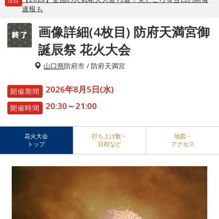
注目
速報も
画像詳細(4枚目) 防府天満宮御
誕辰祭 花火大会
山口県
防府市 / 防府天満宮
2026年8月5日(水)
開催期間
20:30～21:00
開催時間
花火大会
打ち上げ数・
地図・
トップ
日程など
アクセス