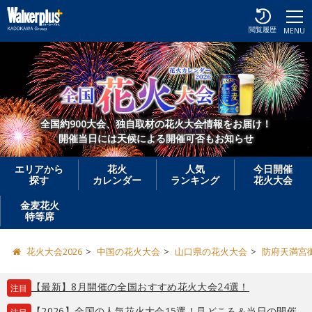
閲覧履歴
MENU
全国約900大会、独自取材の花火大会情報をお届け！
開催当日には天候による開催可否もお知らせ
エリアから
花火
人気
今日開催
探す
カレンダー
ランキング
花火大会
金麦花火
特等席
花火大会2026
中国の花火大会
山口県の花火大会
防府天満宮
【最新】8月開催の全国おすすめ花火大会24選！
注目
【2026】全国の人気花火大会15選！見どころ＆当日の開催