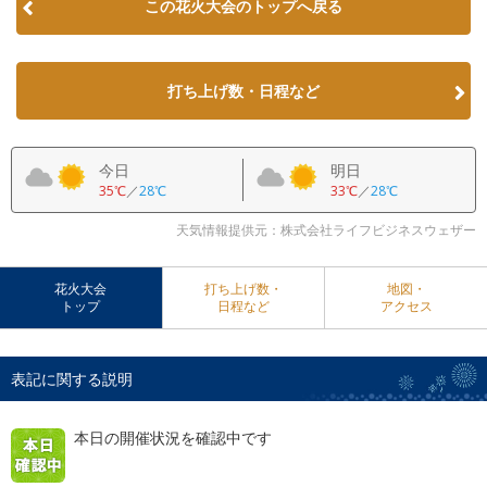
この花火大会のトップへ戻る
打ち上げ数・日程など
今日
明日
35℃
／
28℃
33℃
／
28℃
天気情報提供元：株式会社ライフビジネスウェザー
花火大会
打ち上げ数・
地図・
トップ
日程など
アクセス
表記に関する説明
本日の開催状況を確認中です