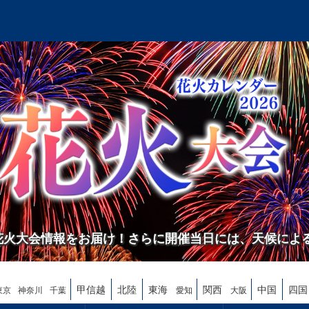
の花火大会情報をお届け！さらに開催当日には、天候によ
甲信越
北陸
東海
関西
中国
四国
東京
神奈川
千葉
愛知
大阪