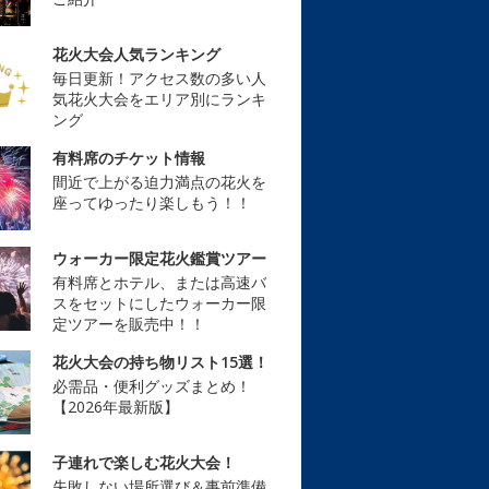
花火大会人気ランキング
毎日更新！アクセス数の多い人
気花火大会をエリア別にランキ
ング
有料席のチケット情報
間近で上がる迫力満点の花火を
座ってゆったり楽しもう！！
ウォーカー限定花火鑑賞ツアー
有料席とホテル、または高速バ
スをセットにしたウォーカー限
定ツアーを販売中！！
花火大会の持ち物リスト15選！
必需品・便利グッズまとめ！
【2026年最新版】
子連れで楽しむ花火大会！
失敗しない場所選び＆事前準備