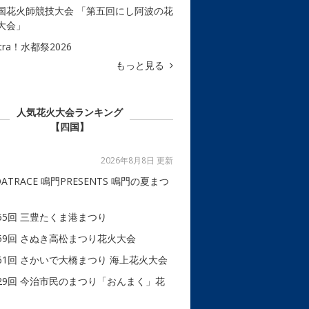
国花火師競技大会 「第五回にし阿波の花
大会」
tra！水都祭2026
もっと見る
人気花火大会ランキング
【四国】
2026年8月8日 更新
OATRACE 鳴門PRESENTS 鳴門の夏まつ
55回 三豊たくま港まつり
59回 さぬき高松まつり花火大会
61回 さかいで大橋まつり 海上花火大会
29回 今治市民のまつり「おんまく」花