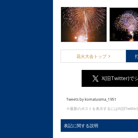
花火大会
トップ
X(旧Twitter)
Tweets by komatusima_1951
※最新のポストを表示するにはX(旧Twitt
表記に関する説明