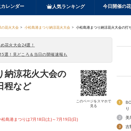
火カレンダー
今日開催の花
人気ランキング
県の花火大会
小松島港まつり納涼花火大会
小松島港まつり納涼花火大会の打
め花火大会24選！
会15選！見どころ＆当日の開催速報も
り納涼花火大会の
日程など
このページをスマホで
B
1
見る
り
美
2
小松島港まつりは7月18日(土)～7月19日(日)
吉
3