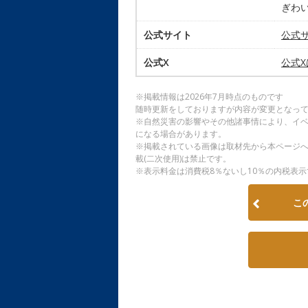
ぎわい
公式サイト
公式
公式X
公式
※掲載情報は2026年7月時点のものです
随時更新をしておりますが内容が変更となっ
※自然災害の影響やその他諸事情により、イ
になる場合があります。
※掲載されている画像は取材先から本ページ
載(二次使用)は禁止です。
※表示料金は消費税8％ないし10％の内税表示
こ