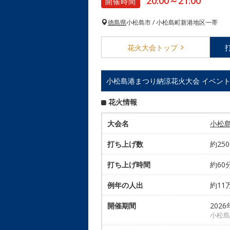
20:00～21:00
開催時間
徳島県
小松島市 / 小松島町新港地区一帯
花火大会
トップ
小松島港まつり納涼花火大会 イベン
花火情報
大会名
小松
打ち上げ数
約25
打ち上げ時間
約60
例年の人出
約1
開催期間
2026
小松島