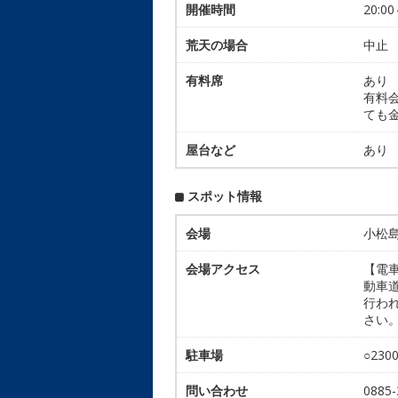
開催時間
20:00
荒天の場合
中止
有料席
あり
有料会
ても金
屋台など
あり
スポット情報
会場
小松
会場アクセス
【電車
動車道
行わ
さい
駐車場
○23
問い合わせ
088