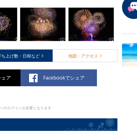
打ち上げ数・
日程など
地図・
アクセス
でシェア
Facebookでシェア
er)へのログインが必要となります