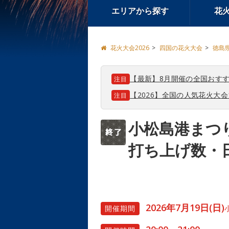
エリアから探す
花
花火大会2026
四国の花火大会
徳島
【最新】8月開催の全国おすす
注目
【2026】全国の人気花火大
注目
小松島港まつ
打ち上げ数・
2026年7月19日(日)
開催期間