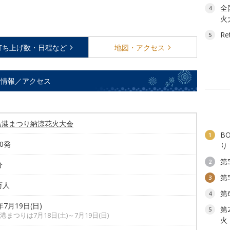
全
4
火
Re
5
打ち上げ数・
日程など
地図・
アクセス
ト情報／アクセス
島港まつり納涼花火大会
B
1
00発
り
第
2
分
第
3
1万人
第
4
年7月19日(日)
第
5
港まつりは7月18日(土)～7月19日(日)
火