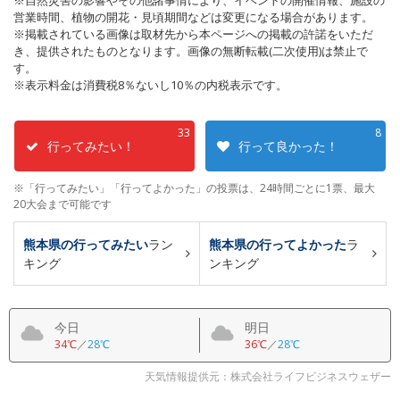
営業時間、植物の開花・見頃期間などは変更になる場合があります。
※掲載されている画像は取材先から本ページへの掲載の許諾をいただ
き、提供されたものとなります。画像の無断転載(二次使用)は禁止で
す。
※表示料金は消費税8％ないし10％の内税表示です。
33
8
行ってみたい！
行って良かった！
※「行ってみたい」「行ってよかった」の投票は、24時間ごとに1票、最大
20大会まで可能です
熊本県の行ってみたい
ラン
熊本県の行ってよかった
ラ
キング
ンキング
今日
明日
34℃
／
28℃
36℃
／
28℃
天気情報提供元：株式会社ライフビジネスウェザー