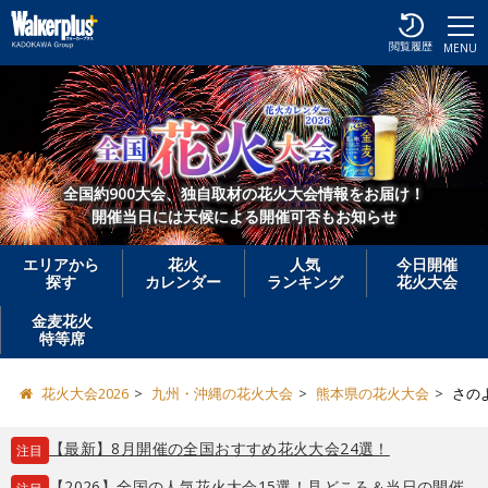
閲覧履歴
MENU
全国約900大会、独自取材の花火大会情報をお届け！
開催当日には天候による開催可否もお知らせ
エリアから
花火
人気
今日開催
探す
カレンダー
ランキング
花火大会
金麦花火
特等席
花火大会2026
九州・沖縄の花火大会
熊本県の花火大会
さの
【最新】8月開催の全国おすすめ花火大会24選！
注目
【2026】全国の人気花火大会15選！見どころ＆当日の開催