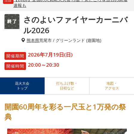
注目
速報も
さのよいファイヤーカーニバ
ル2026
熊本県
荒尾市 / グリーンランド (遊園地)
2026年7月19日(日)
開催期間
20:00～20:30
開催時間
花火大会
打ち上げ数・
地図・
トップ
日程など
アクセス
開園60周年を彩る一尺玉と1万発の祭
典