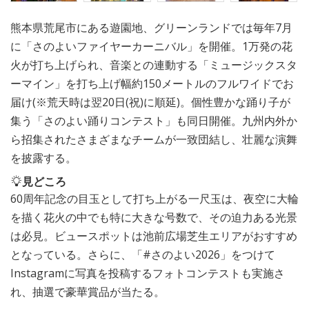
熊本県荒尾市にある遊園地、グリーンランドでは毎年7月
に「さのよいファイヤーカーニバル」を開催。1万発の花
火が打ち上げられ、音楽との連動する「ミュージックスタ
ーマイン」を打ち上げ幅約150メートルのフルワイドでお
届け(※荒天時は翌20日(祝)に順延)。個性豊かな踊り子が
集う「さのよい踊りコンテスト」も同日開催。九州内外か
ら招集されたさまざまなチームが一致団結し、壮麗な演舞
を披露する。
見どころ
60周年記念の目玉として打ち上がる一尺玉は、夜空に大輪
を描く花火の中でも特に大きな号数で、その迫力ある光景
は必見。ビュースポットは池前広場芝生エリアがおすすめ
となっている。さらに、「#さのよい2026」をつけて
Instagramに写真を投稿するフォトコンテストも実施さ
れ、抽選で豪華賞品が当たる。