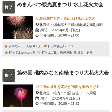
めまんべつ観光夏まつり 水上花火大会
女満別湖畔を赤く染め上げる水上花火
北海道・網走郡大空町/網走湖女満別湖畔
期間：
2026年8月1日(土)
開催時間：
20:00～21:00
例年の人出：
1万6000人
行ってみたい：
10
行ってよかった：
8
打ち上げ数：
約3000発
屋台：
あり
第63回 稚内みなと南極まつり大花火大会
2500発の多彩な花火が海面を染め上げる
北海道・稚内市/北防波堤ドーム周辺
期間：
2026年8月2日(日)
開催時間：
20:30～21:15