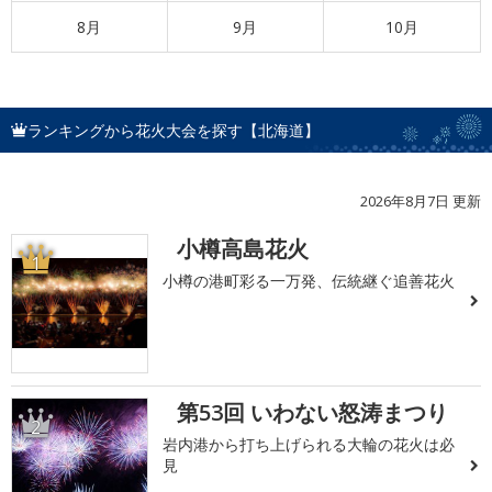
8月
9月
10月
ランキングから花火大会を探す【北海道】
2026年8月7日 更新
小樽高島花火
1
小樽の港町彩る一万発、伝統継ぐ追善花火
第53回 いわない怒涛まつり
2
岩内港から打ち上げられる大輪の花火は必
見