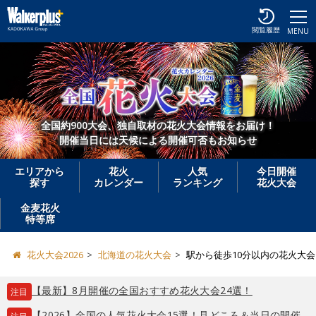
閲覧履歴
MENU
全国約900大会、独自取材の花火大会情報をお届け！
開催当日には天候による開催可否もお知らせ
エリアから
花火
人気
今日開催
探す
カレンダー
ランキング
花火大会
金麦花火
特等席
花火大会2026
北海道の花火大会
駅から徒歩10分以内の花火大
【最新】8月開催の全国おすすめ花火大会24選！
注目
【2026】全国の人気花火大会15選！見どころ＆当日の開催