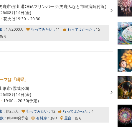
男鹿市/船川港OGAマリンパーク(男鹿みなと市民病院付近)
026年8月14日(金)
：
花火は19:30～20:30
出：
1万2000人
行ってみたい：
11
行ってよかった：
15
あり
テーマは「喝采」
山形市/霞城公園
026年8月14日(金)
：
19:00～20:30(予定)
出：
約2万人
行ってみたい：
12
行ってよかった：
4
数：
約7000発予定
有料席：
あり
屋台：
あり