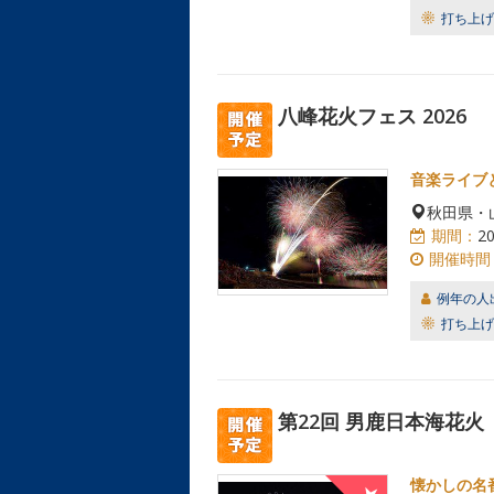
打ち上げ
八峰花火フェス 2026
音楽ライブ
秋田県・
期間：
2
開催時間
例年の人
打ち上げ
第22回 男鹿日本海花火
懐かしの名