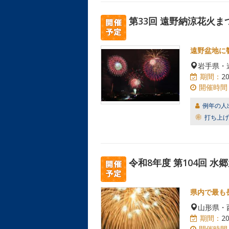
第33回 遠野納涼花火ま
遠野盆地に
岩手県・
期間：
2
開催時間
例年の人
打ち上げ
令和8年度 第104回 
県内で最も
山形県・
期間：
2
開催時間