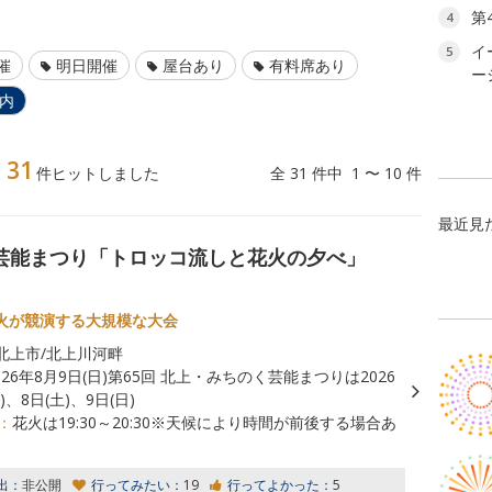
第
4
イ
5
催
明日開催
屋台あり
有料席あり
ー
以内
31
】
件ヒットしました
全 31 件中 1 〜 10 件
最近見
く芸能まつり「トロッコ流しと花火の夕べ」
火が競演する大規模な大会
北上市/北上川河畔
026年8月9日(日)第65回 北上・みちのく芸能まつりは2026
)、8日(土)、9日(日)
：
花火は19:30～20:30※天候により時間が前後する場合あ
出：
非公開
行ってみたい：
19
行ってよかった：
5