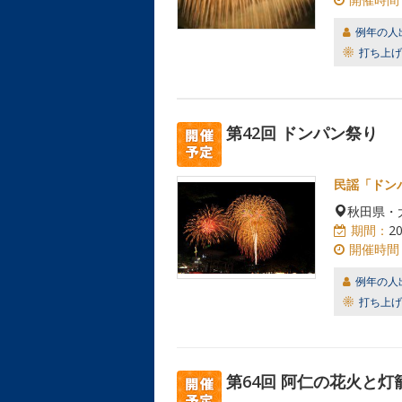
例年の人
打ち上げ
第42回 ドンパン祭り
民謡「ドン
秋田県・
期間：
2
開催時間
例年の人
打ち上げ
第64回 阿仁の花火と灯