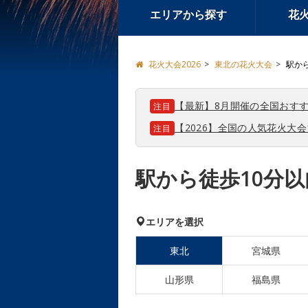
エリアから探す
花
花火大会2026
東北の花火大会
駅か
【最新】8月開催の全国おすす
注目
【2026】全国の人気花火大
注目
駅から徒歩10分
エリアを選択
東北
宮城県
山形県
福島県