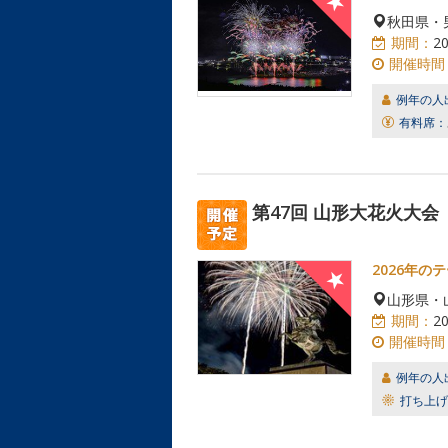
秋田県・
期間：
2
開催時間
例年の人
有料席：
第47回 山形大花火大会
2026年の
山形県・
期間：
2
開催時間
例年の人
打ち上げ