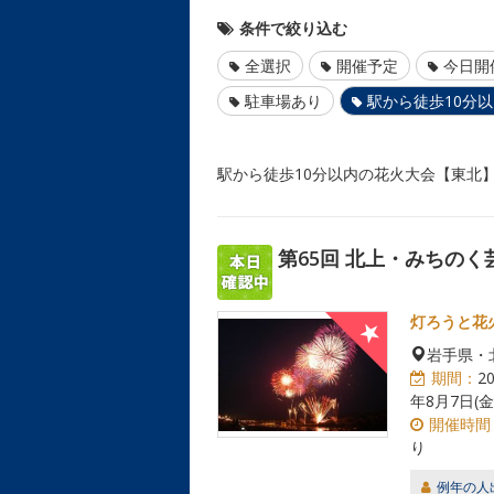
条件で絞り込む
全選択
開催予定
今日開
駐車場あり
駅から徒歩10分
駅から徒歩10分以内の花火大会【東北
第65回 北上・みちの
灯ろうと花
岩手県・
期間：
2
年8月7日(金
開催時間
り
例年の人