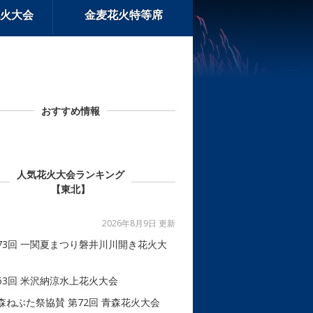
火大会
金麦花火特等席
おすすめ情報
人気花火大会ランキング
【東北】
2026年8月9日 更新
73回 一関夏まつり磐井川川開き花火大
63回 米沢納涼水上花火大会
森ねぶた祭協賛 第72回 青森花火大会