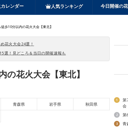
火カレンダー
今日開催の花
人気ランキング
ら徒歩10分以内の花火大会【東北】
め花火大会24選！
会15選！見どころ＆当日の開催速報も
以内の花火大会【東北】
第
1
青森県
岩手県
秋田県
会
第
2
青
3