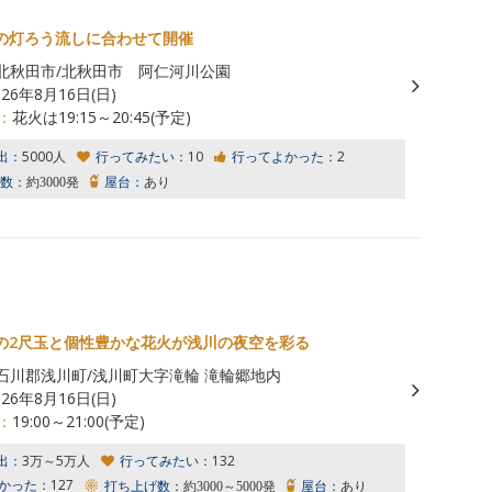
の灯ろう流しに合わせて開催
北秋田市/北秋田市 阿仁河川公園
026年8月16日(日)
：
花火は19:15～20:45(予定)
出：
5000人
行ってみたい：
10
行ってよかった：
2
数：
約3000発
屋台：
あり
の2尺玉と個性豊かな花火が浅川の夜空を彩る
石川郡浅川町/浅川町大字滝輪 滝輪郷地内
026年8月16日(日)
：
19:00～21:00(予定)
出：
3万～5万人
行ってみたい：
132
かった：
127
打ち上げ数：
約3000～5000発
屋台：
あり