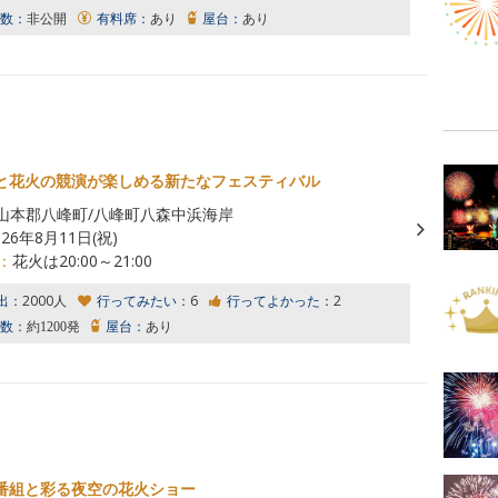
数：
非公開
有料席：
あり
屋台：
あり
と花火の競演が楽しめる新たなフェスティバル
山本郡八峰町/八峰町八森中浜海岸
026年8月11日(祝)
：
花火は20:00～21:00
出：
2000人
行ってみたい：
6
行ってよかった：
2
数：
約1200発
屋台：
あり
番組と彩る夜空の花火ショー