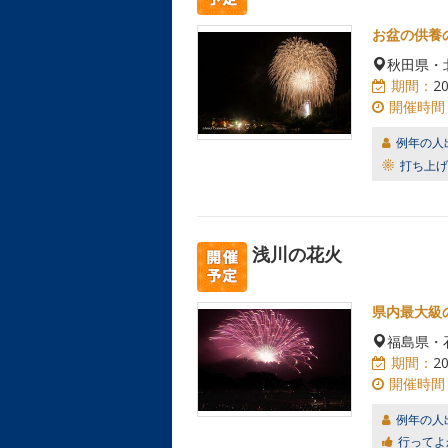
お盆の供養
秋田県・
期間：
2
開催時間
例年の人
打ち上げ
浅川の花火
県内最大級
福島県・
期間：
2
開催時間
例年の人
行ってよ