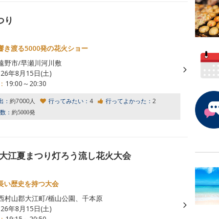
つり
響き渡る5000発の花火ショー
遠野市/早瀬川河川敷
026年8月15日(土)
：
19:00～20:30
出：
約7000人
行ってみたい：
4
行ってよかった：
2
数：
約5000発
水郷大江夏まつり灯ろう流し花火大会
長い歴史を持つ大会
西村山郡大江町/楯山公園、千本原
026年8月15日(土)
：
19:15～20:50