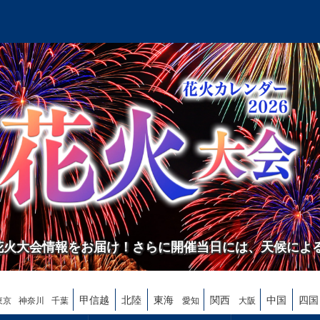
の花火大会情報をお届け！さらに開催当日には、天候によ
甲信越
北陸
東海
関西
中国
四国
東京
神奈川
千葉
愛知
大阪