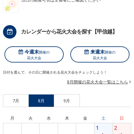
カレンダーから花火大会を探す【甲信越】
今週末
来週末
開催の
開催の
花火大会
花火大会
日付を選んで、その日に開催される花火大会をチェックしよう！
8月開催の花火大会一覧はこちら
7月
8月
9月
月
火
水
木
金
土
日
1
2