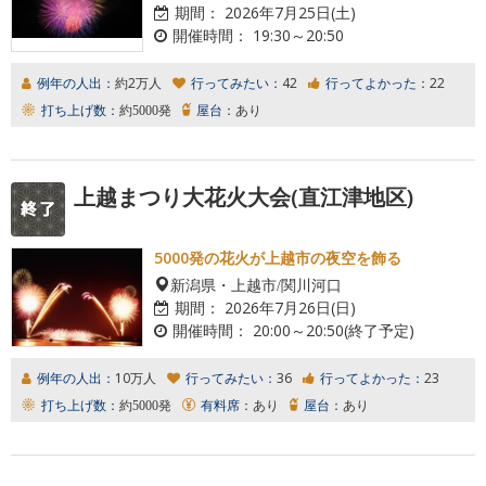
期間：
2026年7月25日(土)
開催時間：
19:30～20:50
例年の人出：
約2万人
行ってみたい：
42
行ってよかった：
22
打ち上げ数：
約5000発
屋台：
あり
上越まつり大花火大会(直江津地区)
5000発の花火が上越市の夜空を飾る
新潟県・上越市/関川河口
期間：
2026年7月26日(日)
開催時間：
20:00～20:50(終了予定)
例年の人出：
10万人
行ってみたい：
36
行ってよかった：
23
打ち上げ数：
約5000発
有料席：
あり
屋台：
あり