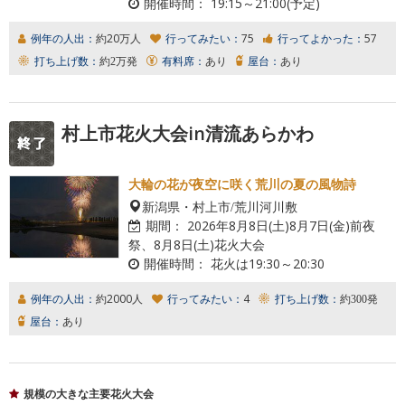
開催時間：
19:15～21:00(予定)
例年の人出：
約20万人
行ってみたい：
75
行ってよかった：
57
打ち上げ数：
約2万発
有料席：
あり
屋台：
あり
村上市花火大会in清流あらかわ
大輪の花が夜空に咲く荒川の夏の風物詩
新潟県・村上市/荒川河川敷
期間：
2026年8月8日(土)8月7日(金)前夜
祭、8月8日(土)花火大会
開催時間：
花火は19:30～20:30
例年の人出：
約2000人
行ってみたい：
4
打ち上げ数：
約300発
屋台：
あり
規模の大きな主要花火大会