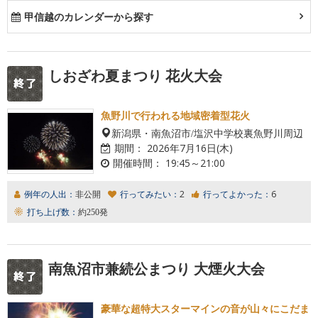
甲信越のカレンダーから探す
しおざわ夏まつり 花火大会
魚野川で行われる地域密着型花火
新潟県・南魚沼市/塩沢中学校裏魚野川周辺
期間：
2026年7月16日(木)
開催時間：
19:45～21:00
例年の人出：
非公開
行ってみたい：
2
行ってよかった：
6
打ち上げ数：
約250発
南魚沼市兼続公まつり 大煙火大会
豪華な超特大スターマインの音が山々にこだま