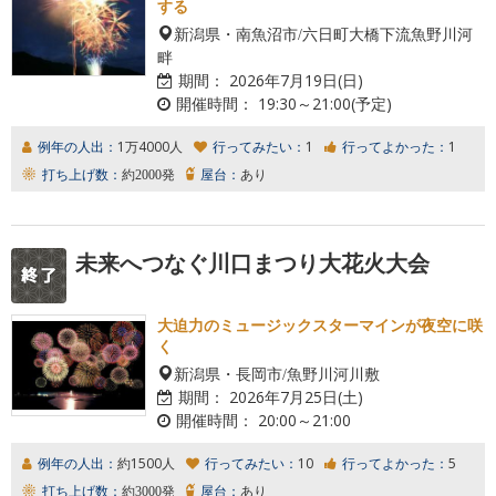
する
新潟県・南魚沼市/六日町大橋下流魚野川河
畔
期間：
2026年7月19日(日)
開催時間：
19:30～21:00(予定)
例年の人出：
1万4000人
行ってみたい：
1
行ってよかった：
1
打ち上げ数：
約2000発
屋台：
あり
未来へつなぐ川口まつり大花火大会
大迫力のミュージックスターマインが夜空に咲
く
新潟県・長岡市/魚野川河川敷
期間：
2026年7月25日(土)
開催時間：
20:00～21:00
例年の人出：
約1500人
行ってみたい：
10
行ってよかった：
5
打ち上げ数：
約3000発
屋台：
あり