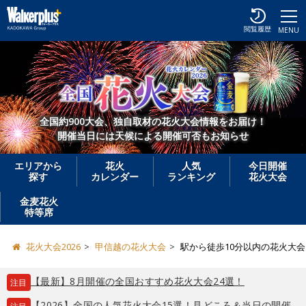
閲覧履歴
MENU
全国約900大会、独自取材の花火大会情報をお届け！
開催当日には天候による開催可否もお知らせ
エリアから
花火
人気
今日開催
探す
カレンダー
ランキング
花火大会
金麦花火
特等席
花火大会2026
甲信越の花火大会
駅から徒歩10分以内の花火大
【最新】8月開催の全国おすすめ花火大会24選！
注目
【2026】全国の人気花火大会15選！見どころ＆当日の開催