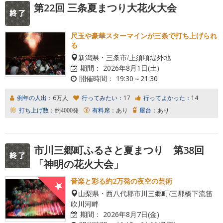
第22回 三条夏まつり大花火大会
尺玉や豪華スターマインが三条で打ち上げられ
る
新潟県・三条市/上須頃堤外地
期間：
2026年8月1日(土)
開催時間：
19:30～21:30
例年の人出：
6万人
行ってみたい：
17
行ってよかった：
14
打ち上げ数：
約4000発
有料席：
あり
屋台：
あり
市川三郷町ふるさと夏まつり 第38回
「神明の花火大会」
音楽と彩る約2万発の夜空の芸術
山梨県・西八代郡市川三郷町/三郡橋下流笛
吹川河畔
期間：
2026年8月7日(金)