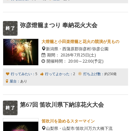
弥彦燈籠まつり 奉納花火大会
大燈籠と小田楽燈籠と花火の競演が見もの
新潟県・西蒲原郡弥彦村/弥彦公園
期間：
2026年7月25日(土)
開催時間：
20:00～22:00(予定)
行ってみたい：
5
行ってよかった：
2
打ち上げ数：
約250発
屋台：
あり
第67回 笛吹川県下納涼花火大会
笛吹川を染めるスターマイン
山梨県・山梨市/笛吹川万力大橋下流