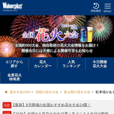
閲覧履歴
MENU
全国約900大会、独自取材の花火大会情報をお届け！
開催当日には天候による開催可否もお知らせ
エリアから
花火
人気
今日開催
探す
カレンダー
ランキング
花火大会
金麦花火
特等席
花火大会2026
北陸の花火大会
富山県の花火大会
駐車場があ
【最新】8月開催の全国おすすめ花火大会24選！
注目
【2026】全国の人気花火大会15選！見どころ＆当日の開催