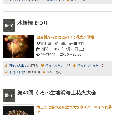
水橋橋まつり
白岩川から音楽にのせて花火が登場
富山県・富山市/白岩川河畔
期間：
2026年7月25日(土)
開催時間：
20:00～20:30
例年の人出：
約3万人
行ってみたい：
17
行ってよかった：
9
打ち上げ数：
約3000発
屋台：
あり
第40回 くろべ生地浜海上花火大会
海上で七色の光を放つ大水中スターマインに夢
中