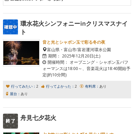
環水花火シンフォニーinクリスマスナイ
ト
音と光とシャボン玉で彩る冬の夜
富山県・富山市/富岩運河環水公園
期間：
2025年12月20日(土)
開催時間：
オープニング・シャボン玉パフ
ォーマンスは18:00～、音楽花火は18:40開始予
定(約10分間)
行ってみたい：
2
行ってよかった：
2
有料席：
あり
屋台：
あり
舟見七夕花火