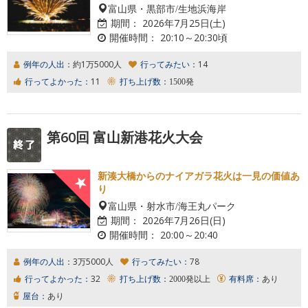
富山県・黒部市/生地浜海岸
期間：
2026年7月25日(土)
開催時間：
20:10～20:30頃
例年の人出：
約1万5000人
行ってみたい：
14
行ってよかった：
11
打ち上げ数：
1500発
第60回 富山新港花火大会
新湊大橋からのナイアガラ花火は一見の価値あ
り
富山県・射水市/海王丸パーク
期間：
2026年7月26日(日)
開催時間：
20:00～20:40
例年の人出：
3万5000人
行ってみたい：
78
行ってよかった：
32
打ち上げ数：
2000発以上
有料席：
あり
屋台：
あり