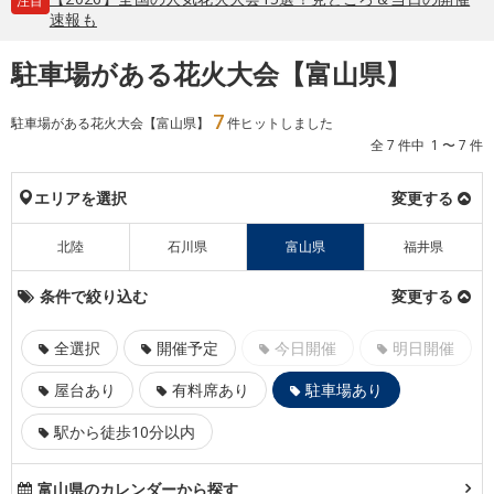
注目
速報も
駐車場がある花火大会【富山県】
7
駐車場がある花火大会【富山県】
件ヒットしました
全 7 件中 1 〜 7 件
エリアを選択
変更する
北陸
石川県
富山県
福井県
条件で絞り込む
変更する
全選択
開催予定
今日開催
明日開催
屋台あり
有料席あり
駐車場あり
駅から徒歩10分以内
富山県のカレンダーから探す