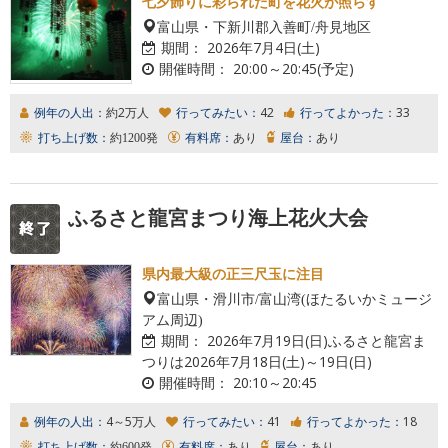
七夕飾りに彩られた町を花火が照らす
富山県・下新川郡入善町/舟見地区
期間：
2026年7月4日(土)
開催時間：
20:00～20:45(予定)
例年の人出：
約2万人
行ってみたい：
42
行ってよかった：
33
打ち上げ数：
約1200発
有料席：
あり
屋台：
あり
ふるさと龍宮まつり海上花火大会
県内最大級の正三尺玉に注目
富山県・滑川市/富山湾(ほたるいかミュージ
アム周辺)
期間：
2026年7月19日(日)ふるさと龍宮ま
つりは2026年7月18日(土)～19日(日)
開催時間：
20:10～20:45
例年の人出：
4～5万人
行ってみたい：
41
行ってよかった：
18
打ち上げ数：
約600発
有料席：
あり
屋台：
あり