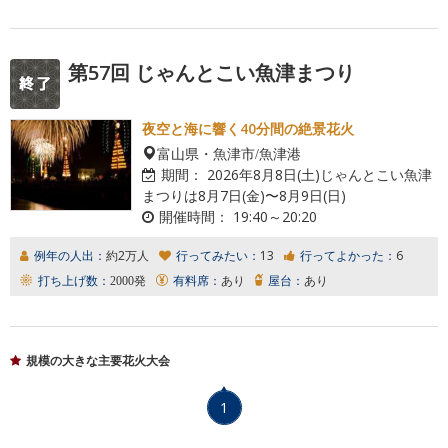
第57回 じゃんとこい魚津まつり
夜空と海に響く40分間の絶景花火
富山県・魚津市/魚津港
期間：
2026年8月8日(土)じゃんとこい魚津
まつりは8月7日(金)〜8月9日(日)
開催時間：
19:40～20:20
例年の人出：
約2万人
行ってみたい：
13
行ってよかった：
6
打ち上げ数：
2000発
有料席：
あり
屋台：
あり
規模の大きな主要花火大会
1