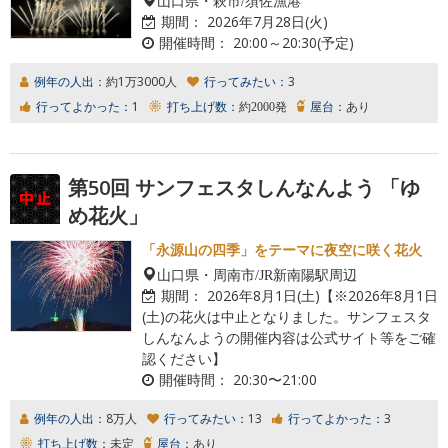
期間：
2026年7月28日(火)
開催時間：
20:00～20:30(予定)
例年の人出：
約1万3000人
行ってみたい：
3
行ってよかった：
1
打ち上げ数：
約2000発
屋台：
あり
第50回 サンフェスタしんなんよう 「ゆ
め花火」
「永源山の四季」をテーマに夜空に咲く花火
山口県・周南市/JR新南陽駅周辺
期間：
2026年8月1日(土)【※2026年8月1日
(土)の花火は中止となりました。サンフェスタ
しんなんようの開催内容は公式サイト等をご確
認ください】
開催時間：
20:30〜21:00
例年の人出：
8万人
行ってみたい：
13
行ってよかった：
3
打ち上げ数：
未定
屋台：
あり