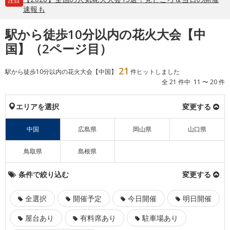
注目
速報も
駅から徒歩10分以内の花火大会【中
国】（2ページ目）
21
駅から徒歩10分以内の花火大会【中国】
件ヒットしました
全 21 件中 11 〜 20 件
エリアを選択
変更する
中国
広島県
岡山県
山口県
鳥取県
島根県
条件で絞り込む
変更する
全選択
開催予定
今日開催
明日開催
屋台あり
有料席あり
駐車場あり