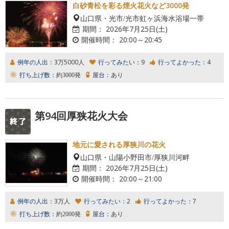
白砂青松を彩る煙火花火など3000発
山口県・光市/光市虹ヶ浜海水浴場一帯
期間：
2026年7月25日(土)
開催時間：
20:00～20:45
例年の人出：
3万5000人
行ってみたい：
9
行ってよかった：
4
打ち上げ数：
約3000発
屋台：
あり
第94回厚狭花火大会
地元に愛される厚狭川の花火
山口県・山陽小野田市/厚狭川河畔
期間：
2026年7月25日(土)
開催時間：
20:00～21:00
例年の人出：
3万人
行ってみたい：
2
行ってよかった：
7
打ち上げ数：
約2000発
屋台：
あり