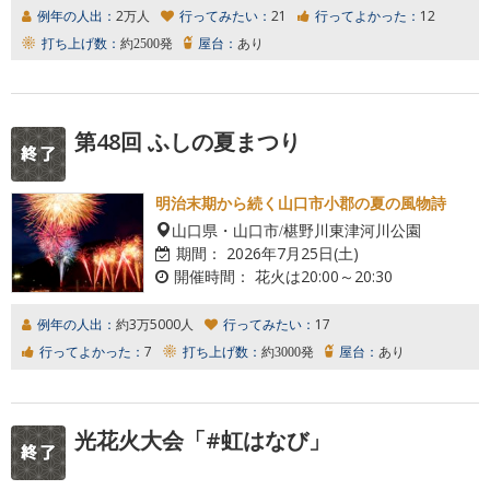
例年の人出：
2万人
行ってみたい：
21
行ってよかった：
12
打ち上げ数：
約2500発
屋台：
あり
第48回 ふしの夏まつり
明治末期から続く山口市小郡の夏の風物詩
山口県・山口市/椹野川東津河川公園
期間：
2026年7月25日(土)
開催時間：
花火は20:00～20:30
例年の人出：
約3万5000人
行ってみたい：
17
行ってよかった：
7
打ち上げ数：
約3000発
屋台：
あり
光花火大会「#虹はなび」