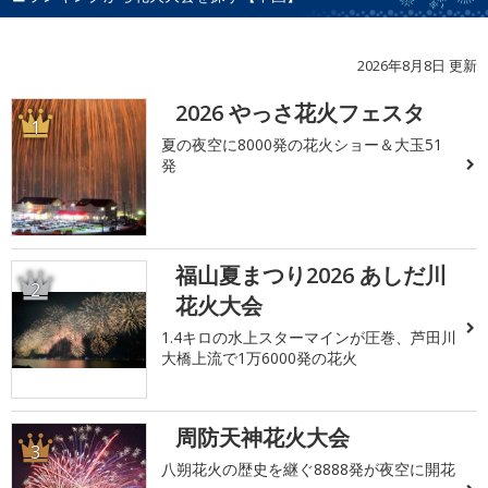
2026年8月8日 更新
2026 やっさ花火フェスタ
1
夏の夜空に8000発の花火ショー＆大玉51
発
福山夏まつり2026 あしだ川
2
花火大会
1.4キロの水上スターマインが圧巻、芦田川
大橋上流で1万6000発の花火
周防天神花火大会
3
八朔花火の歴史を継ぐ8888発が夜空に開花