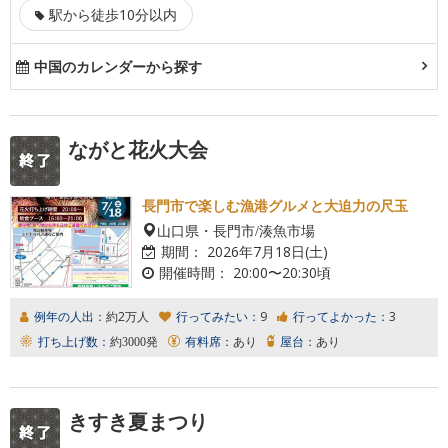
駅から徒歩10分以内
中国のカレンダーから探す
ながと花火大会
長門市で楽しむ漁港グルメと大迫力の尺玉
山口県・長門市/湊魚市場
期間：
2026年7月18日(土)
開催時間：
20:00〜20:30頃
例年の人出：
約2万人
行ってみたい：
9
行ってよかった：
3
打ち上げ数：
約3000発
有料席：
あり
屋台：
あり
きすき夏まつり