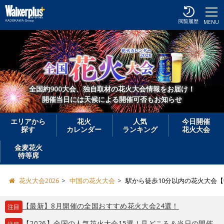
閲覧履歴
MENU
全国約900大会、独自取材の花火大会情報をお届け！
開催当日には天候による開催可否もお知らせ
エリアから
花火
人気
今日開催
探す
カレンダー
ランキング
花火大会
金麦花火
特等席
花火大会2026
中国の花火大会
駅から徒歩10分以内の花火大会
【最新】8月開催の全国おすすめ花火大会24選！
注目
【2026】全国の人気花火大会15選！見どころ＆当日の開催