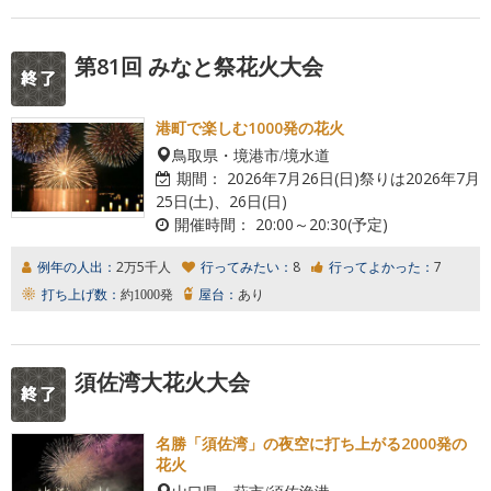
第81回 みなと祭花火大会
港町で楽しむ1000発の花火
鳥取県・境港市/境水道
期間：
2026年7月26日(日)祭りは2026年7月
25日(土)、26日(日)
開催時間：
20:00～20:30(予定)
例年の人出：
2万5千人
行ってみたい：
8
行ってよかった：
7
打ち上げ数：
約1000発
屋台：
あり
須佐湾大花火大会
名勝「須佐湾」の夜空に打ち上がる2000発の
花火
山口県・萩市/須佐漁港