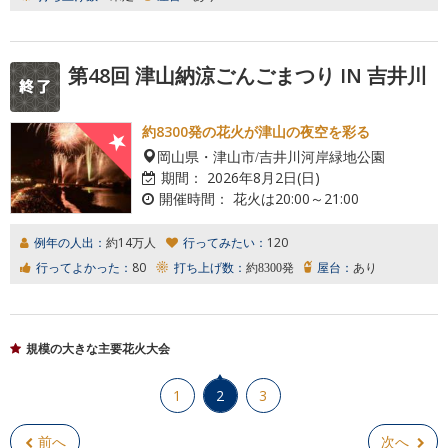
第48回 津山納涼ごんごまつり IN 吉井川
約8300発の花火が津山の夜空を彩る
岡山県・津山市/吉井川河岸緑地公園
期間：
2026年8月2日(日)
開催時間：
花火は20:00～21:00
例年の人出：
約14万人
行ってみたい：
120
行ってよかった：
80
打ち上げ数：
約8300発
屋台：
あり
規模の大きな主要花火大会
1
2
3
前へ
次へ