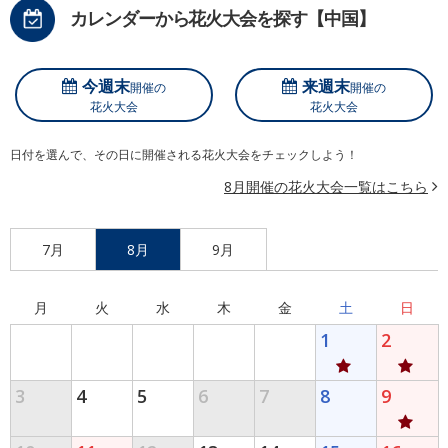
カレンダーから花火大会を探す【中国】
今週末
来週末
開催の
開催の
花火大会
花火大会
日付を選んで、その日に開催される花火大会をチェックしよう！
8月開催の花火大会一覧はこちら
7月
8月
9月
月
火
水
木
金
土
日
1
2
3
4
5
6
7
8
9