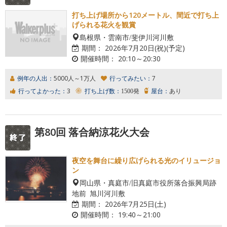
打ち上げ場所から120メートル、間近で打ち上
げられる花火を観賞
島根県・雲南市/斐伊川河川敷
期間：
2026年7月20日(祝)(予定)
開催時間：
20:10～20:30
例年の人出：
5000人～1万人
行ってみたい：
7
行ってよかった：
3
打ち上げ数：
1500発
屋台：
あり
第80回 落合納涼花火大会
夜空を舞台に繰り広げられる光のイリュージョ
ン
岡山県・真庭市/旧真庭市役所落合振興局跡
地前 旭川河川敷
期間：
2026年7月25日(土)
開催時間：
19:40～21:00