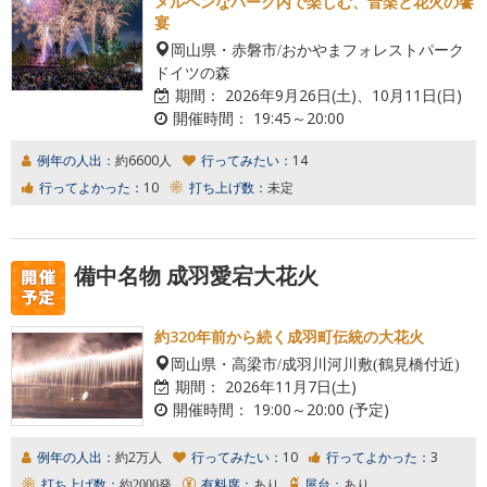
メルヘンなパーク内で楽しむ、音楽と花火の饗
宴
岡山県・赤磐市/おかやまフォレストパーク
ドイツの森
期間：
2026年9月26日(土)、10月11日(日)
開催時間：
19:45～20:00
例年の人出：
約6600人
行ってみたい：
14
行ってよかった：
10
打ち上げ数：
未定
備中名物 成羽愛宕大花火
約320年前から続く成羽町伝統の大花火
岡山県・高梁市/成羽川河川敷(鶴見橋付近)
期間：
2026年11月7日(土)
開催時間：
19:00～20:00 (予定)
例年の人出：
約2万人
行ってみたい：
10
行ってよかった：
3
打ち上げ数：
約2000発
有料席：
あり
屋台：
あり