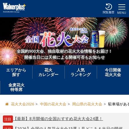
閲覧履歴
MENU
全国約900大会、独自取材の花火大会情報をお届け！
開催当日には天候による開催可否もお知らせ
エリアから
花火
人気
今日開催
探す
カレンダー
ランキング
花火大会
金麦花火
特等席
花火大会2026
中国の花火大会
岡山県の花火大会
駐車場があ
【最新】8月開催の全国おすすめ花火大会24選！
注目
【2026】全国の人気花火大会15選！見どころ＆当日の開催