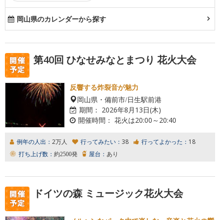
岡山県のカレンダーから探す
第40回 ひなせみなとまつり 花火大会
反響する炸裂音が魅力
岡山県・備前市/日生駅前港
期間：
2026年8月13日(木)
開催時間：
花火は20:00～20:40
例年の人出：
2万人
行ってみたい：
38
行ってよかった：
18
打ち上げ数：
約2500発
屋台：
あり
ドイツの森 ミュージック花火大会