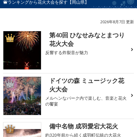
ランキングから花火大会を探す【岡山県】
2026年8月7日 更新
第40回 ひなせみなとまつり
1
花火大会
反響する炸裂音が魅力
ドイツの森 ミュージック花
2
火大会
メルヘンなパーク内で楽しむ、音楽と花火
の饗宴
備中名物 成羽愛宕大花火
3
約320年前から続く成羽町伝統の大花火