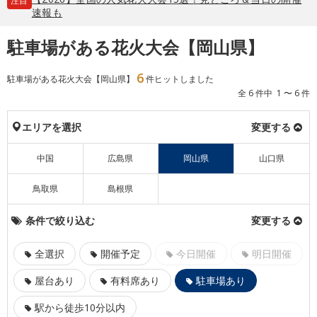
注目
速報も
駐車場がある花火大会【岡山県】
6
駐車場がある花火大会【岡山県】
件ヒットしました
全 6 件中 1 〜 6 件
エリアを選択
変更する
中国
広島県
岡山県
山口県
鳥取県
島根県
条件で絞り込む
変更する
全選択
開催予定
今日開催
明日開催
屋台あり
有料席あり
駐車場あり
駅から徒歩10分以内