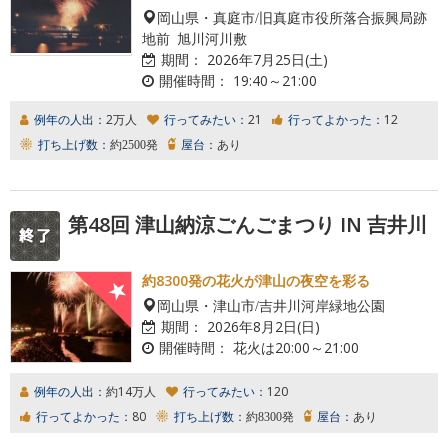
岡山県・真庭市/旧真庭市役所落合振興局跡
地前 旭川河川敷
期間：
2026年7月25日(土)
開催時間：
19:40～21:00
例年の人出：
2万人
行ってみたい：
21
行ってよかった：
12
打ち上げ数：
約2500発
屋台：
あり
第48回 津山納涼ごんごまつり IN 吉井川
約8300発の花火が津山の夜空を彩る
岡山県・津山市/吉井川河岸緑地公園
期間：
2026年8月2日(日)
開催時間：
花火は20:00～21:00
例年の人出：
約14万人
行ってみたい：
120
行ってよかった：
80
打ち上げ数：
約8300発
屋台：
あり