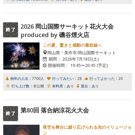
2026 岡山国際サーキット花火大会
produced by 磯谷煙火店
この夏、驚きと感動の最前線へ
岡山県・美作市/岡山国際サーキット
期間：
2026年7月18日(土)
開催時間：
19:45〜20:45 (予定)
例年の人出：
7700人
行ってみたい：
28
行ってよかった：
20
打ち上げ数：
非公開
有料席：
あり
屋台：
あり
第80回 落合納涼花火大会
夜空を舞台に繰り広げられる光のイリュージョ
ン