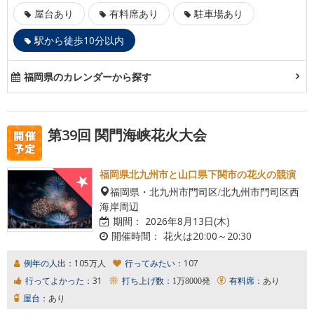
屋台あり
有料席あり
駐車場あり
駅から徒歩10分以内
福岡県のカレンダーから探す
第39回 関門海峡花火大会
福岡県北九州市と山口県下関市の花火の競演
福岡県・北九州市門司区/北九州市門司区西
海岸周辺
期間：
2026年8月13日(木)
開催時間：
花火は20:00～20:30
例年の人出：
105万人
行ってみたい：
107
行ってよかった：
31
打ち上げ数：
1万8000発
有料席：
あり
屋台：
あり