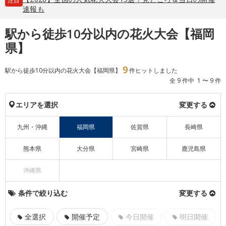
注目
速報も
駅から徒歩10分以内の花火大会【福岡
県】
9
駅から徒歩10分以内の花火大会【福岡県】
件ヒットしました
全 9 件中 1 〜 9 件
エリアを選択
変更する
九州・沖縄
福岡県
佐賀県
長崎県
熊本県
大分県
宮崎県
鹿児島県
沖縄県
条件で絞り込む
変更する
全選択
開催予定
今日開催
明日開催