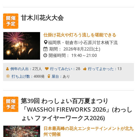
甘木川花火大会
仕掛け花火や灯ろう流しを堪能できる
福岡県・朝倉市/小石原川甘木橋下流
期間：
2026年8月22日(土)
開催時間：
19:40～21:00
例年の人出：
2万人
行ってみたい：
28
行ってよかった：
13
打ち上げ数：
4000発
屋台：
あり
第39回 わっしょい百万夏まつり
「WASSHOI FIREWORKS 2026」(わっし
ょい ファイヤーワークス2026)
日本最高峰の花火エンターテインメントが北九
州で開催