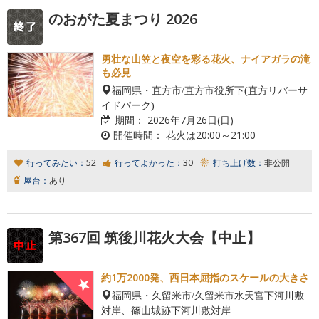
のおがた夏まつり 2026
勇壮な山笠と夜空を彩る花火、ナイアガラの滝
も必見
福岡県・直方市/直方市役所下(直方リバーサ
イドパーク)
期間：
2026年7月26日(日)
開催時間：
花火は20:00～21:00
行ってみたい：
52
行ってよかった：
30
打ち上げ数：
非公開
屋台：
あり
第367回 筑後川花火大会【中止】
約1万2000発、西日本屈指のスケールの大きさ
福岡県・久留米市/久留米市水天宮下河川敷
対岸、篠山城跡下河川敷対岸