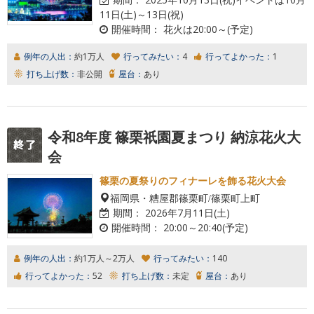
11日(土)～13日(祝)
開催時間：
花火は20:00～(予定)
例年の人出：
約1万人
行ってみたい：
4
行ってよかった：
1
打ち上げ数：
非公開
屋台：
あり
令和8年度 篠栗祇園夏まつり 納涼花火大
会
篠栗の夏祭りのフィナーレを飾る花火大会
福岡県・糟屋郡篠栗町/篠栗町上町
期間：
2026年7月11日(土)
開催時間：
20:00～20:40(予定)
例年の人出：
約1万人～2万人
行ってみたい：
140
行ってよかった：
52
打ち上げ数：
未定
屋台：
あり