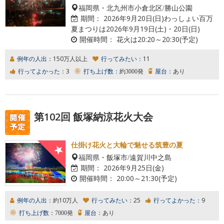
福岡県・北九州市小倉北区/勝山公園
期間：
2026年9月20日(日)わっしょい百万
夏まつりは2026年9月19日(土)・20日(日)
開催時間：
花火は20:20～20:30(予定)
例年の人出：
150万人以上
行ってみたい：
11
行ってよかった：
3
打ち上げ数：
約3000発
屋台：
あり
第102回 飯塚納涼花火大会
仕掛け花火と大輪で魅せる筑豊の夏
福岡県・飯塚市/遠賀川中之島
期間：
2026年9月25日(金)
開催時間：
20:00～21:30(予定)
例年の人出：
約10万人
行ってみたい：
25
行ってよかった：
9
打ち上げ数：
7000発
屋台：
あり