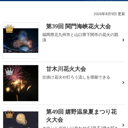
2026年8月9日 更新
第39回 関門海峡花火大会
1
福岡県北九州市と山口県下関市の花火の競
演
甘木川花火大会
2
仕掛け花火や灯ろう流しを堪能できる
第49回 嬉野温泉夏まつり花
3
火大会
カウントダウンに合わせて2尺玉2発が打ち