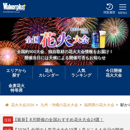
閲覧履歴
MENU
全国約900大会、独自取材の花火大会情報をお届け！
開催当日には天候による開催可否もお知らせ
エリアから
花火
人気
今日開催
探す
カレンダー
ランキング
花火大会
金麦花火
特等席
花火大会2026
九州・沖縄の花火大会
福岡県の花火大会
駅か
【最新】8月開催の全国おすすめ花火大会24選！
注目
【2026】全国の人気花火大会15選！見どころ＆当日の開催