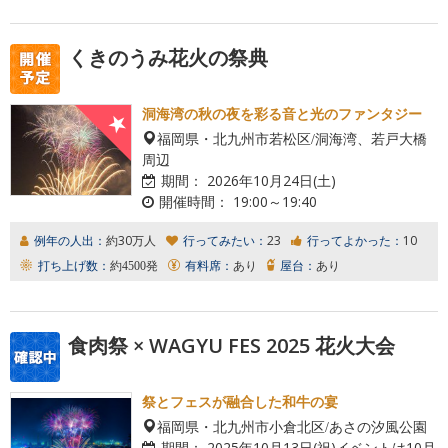
くきのうみ花火の祭典
洞海湾の秋の夜を彩る音と光のファンタジー
福岡県・北九州市若松区/洞海湾、若戸大橋
周辺
期間：
2026年10月24日(土)
開催時間：
19:00～19:40
例年の人出：
約30万人
行ってみたい：
23
行ってよかった：
10
打ち上げ数：
約4500発
有料席：
あり
屋台：
あり
食肉祭 × WAGYU FES 2025 花火大会
祭とフェスが融合した和牛の宴
福岡県・北九州市小倉北区/あさの汐風公園
期間：
2025年10月13日(祝)イベントは10月