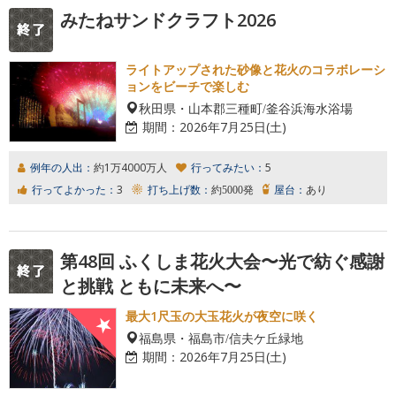
みたねサンドクラフト2026
ライトアップされた砂像と花火のコラボレーシ
ョンをビーチで楽しむ
秋田県・山本郡三種町/釜谷浜海水浴場
期間：
2026年7月25日(土)
例年の人出：
約1万4000万人
行ってみたい：
5
行ってよかった：
3
打ち上げ数：
約5000発
屋台：
あり
第48回 ふくしま花火大会〜光で紡ぐ感謝
と挑戦 ともに未来へ〜
最大1尺玉の大玉花火が夜空に咲く
福島県・福島市/信夫ケ丘緑地
期間：
2026年7月25日(土)