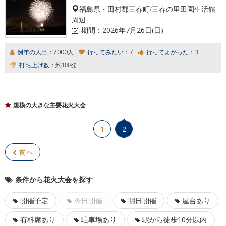
福島県・田村郡三春町/三春の里田園生活館
周辺
期間：
2026年7月26日(日)
例年の人出：
7000人
行ってみたい：
7
行ってよかった：
3
打ち上げ数：
約100発
規模の大きな主要花火大会
1
2
前へ
条件から花火大会を探す
開催予定
今日開催
明日開催
屋台あり
有料席あり
駐車場あり
駅から徒歩10分以内