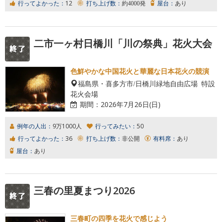
行ってよかった：
12
打ち上げ数：
約4000発
屋台：
あり
二市一ヶ村日橋川「川の祭典」花火大会
色鮮やかな中国花火と華麗な日本花火の競演
福島県・喜多方市/日橋川緑地自由広場 特設
花火会場
期間：
2026年7月26日(日)
例年の人出：
9万1000人
行ってみたい：
50
行ってよかった：
36
打ち上げ数：
非公開
有料席：
あり
屋台：
あり
三春の里夏まつり2026
三春町の四季を花火で感じよう