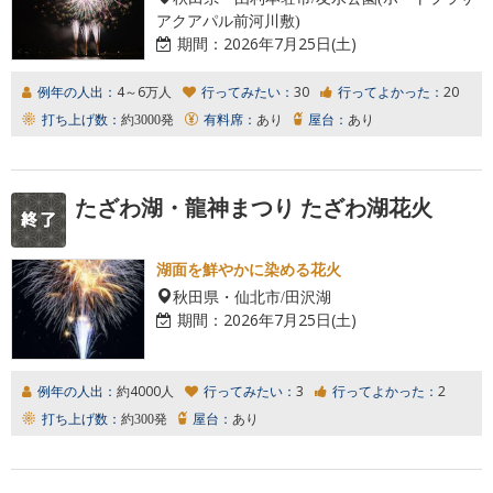
アクアパル前河川敷)
期間：
2026年7月25日(土)
例年の人出：
4～6万人
行ってみたい：
30
行ってよかった：
20
打ち上げ数：
約3000発
有料席：
あり
屋台：
あり
たざわ湖・龍神まつり たざわ湖花火
湖面を鮮やかに染める花火
秋田県・仙北市/田沢湖
期間：
2026年7月25日(土)
例年の人出：
約4000人
行ってみたい：
3
行ってよかった：
2
打ち上げ数：
約300発
屋台：
あり