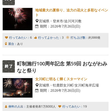
地域最大の夏祭り、迫力の花火と多彩なイベン
ト
宮城県・登米市/迫川河川敷
期間：
2026年7月26日(日)
行ってみたい：
6
行ってよかった：
3
打ち上げ数：
約3000発
屋台：
あり
町制施行100周年記念 第59回 おながわみ
なと祭り
女川町に明るく輝くスターマイン
宮城県・牡鹿郡女川町/女川町海岸広場
期間：
2026年7月26日(日)
例年の人出：
主催者発表1万8000人
行ってみたい：
19