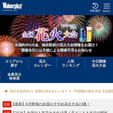
閲覧履歴
MENU
全国約900大会、独自取材の花火大会情報をお届け！
開催当日には天候による開催可否もお知らせ
エリアから
花火
人気
今日開催
探す
カレンダー
ランキング
花火大会
金麦花火
特等席
花火大会2026
全国の花火カレンダー
7月開催の花火大会【全国
【最新】8月開催の全国おすすめ花火大会24選！
注目
【2026】全国の人気花火大会15選！見どころ＆当日の開催