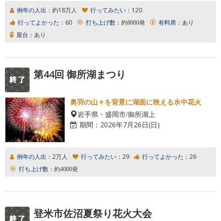
例年の人出：
約18万人
行ってみたい：
120
行ってよかった：
60
打ち上げ数：
約8000発
有料席：
あり
屋台：
あり
第44回 御所湖まつり
奥羽の山々を背景に湖面に映える水中花火
岩手県・盛岡市/御所湖上
期間：
2026年7月26日(日)
例年の人出：
2万人
行ってみたい：
29
行ってよかった：
26
打ち上げ数：
約4000発
登米市佐沼夏祭り花火大会