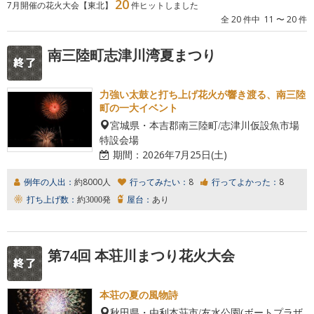
20
7月開催の花火大会【東北】
件ヒットしました
全 20 件中 11 〜 20 件
南三陸町志津川湾夏まつり
力強い太鼓と打ち上げ花火が響き渡る、南三陸
町の一大イベント
宮城県・本吉郡南三陸町/志津川仮設魚市場
特設会場
期間：
2026年7月25日(土)
例年の人出：
約8000人
行ってみたい：
8
行ってよかった：
8
打ち上げ数：
約3000発
屋台：
あり
第74回 本荘川まつり花火大会
本荘の夏の風物詩
秋田県・由利本荘市/友水公園(ボートプラザ