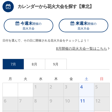
カレンダーから花火大会を探す【東北】
今週末
来週末
開催の
開催の
花火大会
花火大会
日付を選んで、その日に開催される花火大会をチェックしよう！
8月開催の花火大会一覧はこちら
7月
8月
9月
月
火
水
木
金
土
日
1
2
3
4
5
6
7
8
9
10
11
12