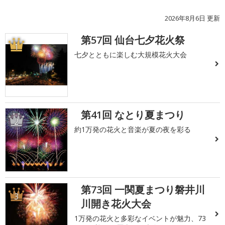
2026年8月6日 更新
第57回 仙台七夕花火祭
1
七夕とともに楽しむ大規模花火大会
第41回 なとり夏まつり
2
約1万発の花火と音楽が夏の夜を彩る
第73回 一関夏まつり磐井川
3
川開き花火大会
1万発の花火と多彩なイベントが魅力、73