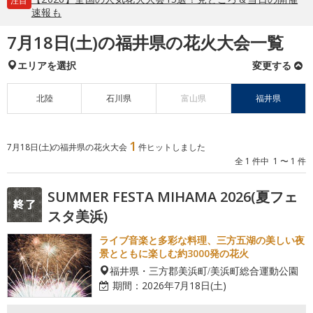
注目
速報も
7月18日(土)の福井県の花火大会一覧
エリアを選択
変更する
北陸
石川県
富山県
福井県
1
7月18日(土)の福井県の花火大会
件ヒットしました
全 1 件中 1 〜 1 件
SUMMER FESTA MIHAMA 2026(夏フェ
スタ美浜)
ライブ音楽と多彩な料理、三方五湖の美しい夜
景とともに楽しむ約3000発の花火
福井県・三方郡美浜町/美浜町総合運動公園
期間：
2026年7月18日(土)