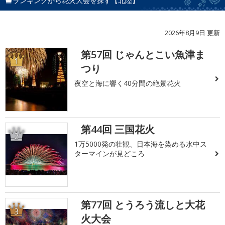
ランキングから花火大会を探す【北陸】
2026年8月9日 更新
第57回 じゃんとこい魚津ま
1
つり
夜空と海に響く40分間の絶景花火
第44回 三国花火
2
1万5000発の壮観、日本海を染める水中ス
ターマインが見どころ
第77回 とうろう流しと大花
3
火大会