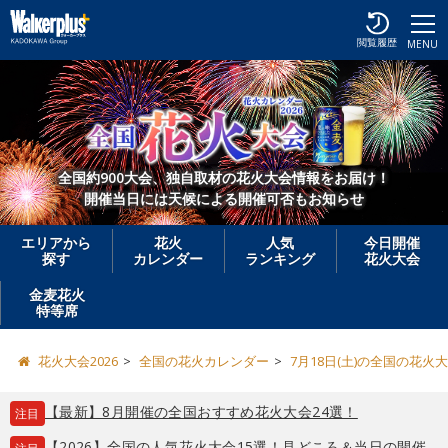
閲覧履歴
MENU
全国約900大会、独自取材の花火大会情報をお届け！
開催当日には天候による開催可否もお知らせ
エリアから
花火
人気
今日開催
探す
カレンダー
ランキング
花火大会
金麦花火
特等席
花火大会2026
全国の花火カレンダー
7月18日(土)の全国の花火
【最新】8月開催の全国おすすめ花火大会24選！
注目
【2026】全国の人気花火大会15選！見どころ＆当日の開催