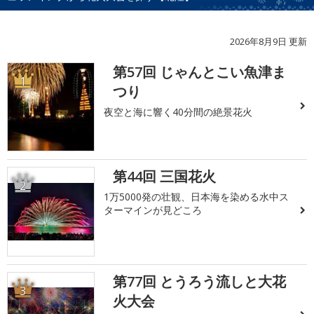
2026年8月9日 更新
第57回 じゃんとこい魚津ま
1
つり
夜空と海に響く40分間の絶景花火
第44回 三国花火
2
1万5000発の壮観、日本海を染める水中ス
ターマインが見どころ
第77回 とうろう流しと大花
3
火大会