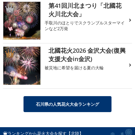
第41回川北まつり「北國花
2
火川北大会」
手取川のほとりでスクランブルスターマイ
ンなど2万発
北國花火2026 金沢大会(復興
3
支援大会in金沢)
被災地に希望を届ける夏の大輪
石川県の人気花火大会ランキング
ランキングから花火大会を探す【北陸】