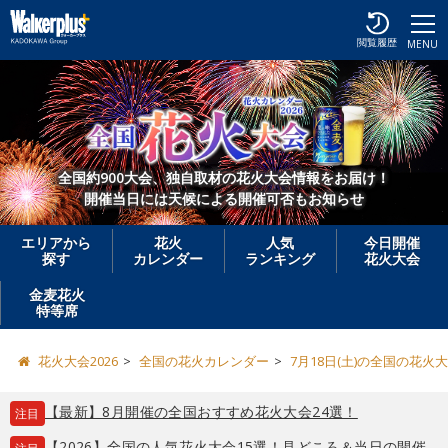
閲覧履歴
MENU
全国約900大会、独自取材の花火大会情報をお届け！
開催当日には天候による開催可否もお知らせ
エリアから
花火
人気
今日開催
探す
カレンダー
ランキング
花火大会
金麦花火
特等席
花火大会2026
全国の花火カレンダー
7月18日(土)の全国の花火
【最新】8月開催の全国おすすめ花火大会24選！
注目
【2026】全国の人気花火大会15選！見どころ＆当日の開催