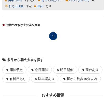
例年の人出：
約1万人
行ってみたい：
6
行ってよかった：
4
打ち上げ数：
未定
屋台：
あり
規模の大きな主要花火大会
1
条件から花火大会を探す
開催予定
今日開催
明日開催
屋台あり
有料席あり
駐車場あり
駅から徒歩10分以内
おすすめ情報