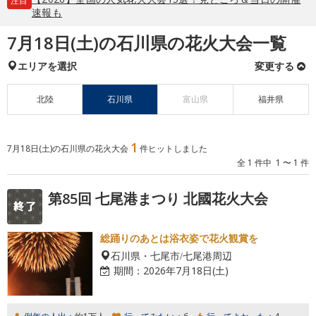
注目
速報も
7月18日(土)の石川県の花火大会一覧
エリアを選択
変更する
北陸
石川県
富山県
福井県
1
7月18日(土)の石川県の花火大会
件ヒットしました
全 1 件中 1 〜 1 件
第85回 七尾港まつり 北國花火大会
総踊りのあとは浴衣姿で花火観賞を
石川県・七尾市/七尾港周辺
期間：
2026年7月18日(土)