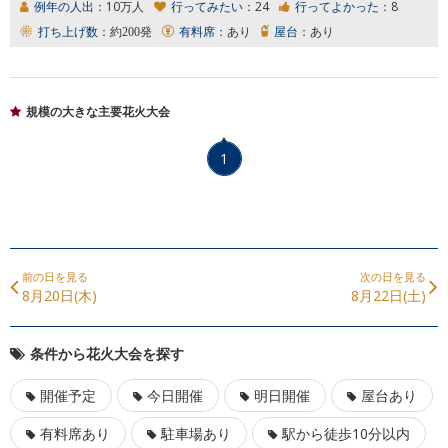
例年の人出：
10万人
行ってみたい：
24
行ってよかった：
8
打ち上げ数：
約200発
有料席：
あり
屋台：
あり
規模の大きな主要花火大会
1
前の日を見る
次の日を見る
8月20日(木)
8月22日(土)
条件から花火大会を探す
開催予定
今日開催
明日開催
屋台あり
有料席あり
駐車場あり
駅から徒歩10分以内