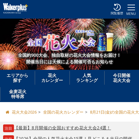
閲覧履歴
MENU
全国約900大会、独自取材の花火大会情報をお届け！
開催当日には天候による開催可否もお知らせ
エリアから
花火
人気
今日開催
探す
カレンダー
ランキング
花火大会
金麦花火
特等席
花火大会2026
全国の花火カレンダー
8月21日(金)の全国の花火
【最新】8月開催の全国おすすめ花火大会24選！
注目
【2026】全国の人気花火大会15選！見どころ＆当日の開催