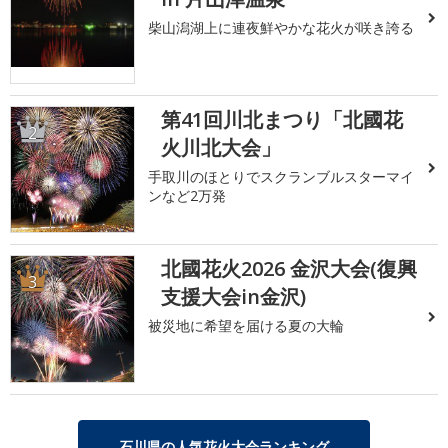
柴山潟湖上に連夜鮮やかな花火が咲き誇る
第41回川北まつり「北國花
2
火川北大会」
手取川のほとりでスクランブルスターマイ
ンなど2万発
北國花火2026 金沢大会(復興
3
支援大会in金沢)
被災地に希望を届ける夏の大輪
石川県の人気花火大会ランキング