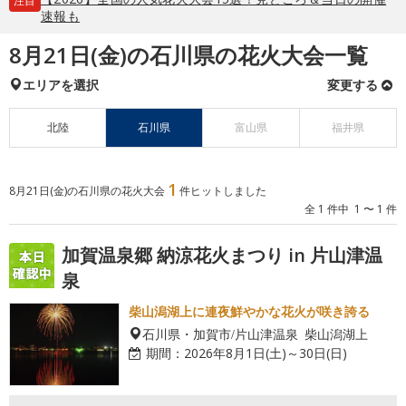
注目
速報も
8月21日(金)の石川県の花火大会一覧
エリアを選択
変更する
北陸
石川県
富山県
福井県
1
8月21日(金)の石川県の花火大会
件ヒットしました
全 1 件中 1 〜 1 件
加賀温泉郷 納涼花火まつり in 片山津温
泉
柴山潟湖上に連夜鮮やかな花火が咲き誇る
石川県・加賀市/片山津温泉 柴山潟湖上
期間：
2026年8月1日(土)～30日(日)