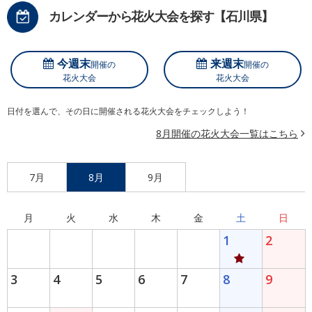
カレンダーから花火大会を探す【石川県】
今週末
来週末
開催の
開催の
花火大会
花火大会
日付を選んで、その日に開催される花火大会をチェックしよう！
8月開催の花火大会一覧はこちら
7月
8月
9月
月
火
水
木
金
土
日
1
2
3
4
5
6
7
8
9