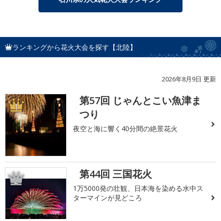
ランキングから花火大会を探す【北陸】
2026年8月9日 更新
第57回 じゃんとこい魚津ま
1
つり
夜空と海に響く40分間の絶景花火
第44回 三国花火
2
1万5000発の壮観、日本海を染める水中ス
ターマインが見どころ