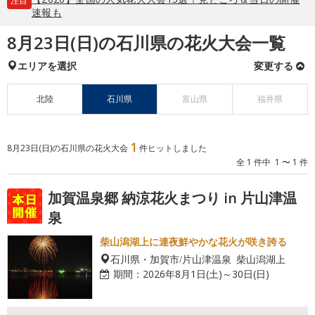
注目
速報も
8月23日(日)の石川県の花火大会一覧
エリアを選択
変更する
北陸
石川県
富山県
福井県
1
8月23日(日)の石川県の花火大会
件ヒットしました
全 1 件中 1 〜 1 件
加賀温泉郷 納涼花火まつり in 片山津温
泉
柴山潟湖上に連夜鮮やかな花火が咲き誇る
石川県・加賀市/片山津温泉 柴山潟湖上
期間：
2026年8月1日(土)～30日(日)