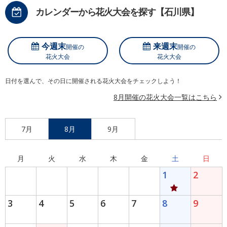
カレンダーから花火大会を探す【石川県】
今週末
来週末
開催の
開催の
花火大会
花火大会
日付を選んで、その日に開催される花火大会をチェックしよう！
8月開催の花火大会一覧はこちら
7月
8月
9月
月
火
水
木
金
土
日
1
2
3
4
5
6
7
8
9