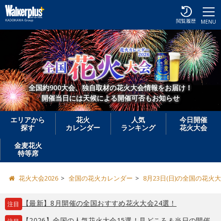
閲覧履歴
MENU
全国約900大会、独自取材の花火大会情報をお届け！
開催当日には天候による開催可否もお知らせ
エリアから
花火
人気
今日開催
探す
カレンダー
ランキング
花火大会
金麦花火
特等席
花火大会2026
全国の花火カレンダー
8月23日(日)の全国の花火
【最新】8月開催の全国おすすめ花火大会24選！
注目
【2026】全国の人気花火大会15選！見どころ＆当日の開催