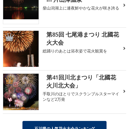
柴山潟湖上に連夜鮮やかな花火が咲き誇る
第85回 七尾港まつり 北國花
2
火大会
総踊りのあとは浴衣姿で花火観賞を
第41回川北まつり「北國花
3
火川北大会」
手取川のほとりでスクランブルスターマイ
ンなど2万発
石川県の人気花火大会ランキング