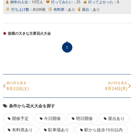
例年の人出：
10万人
行ってみたい：
25
行ってよかった：
8
打ち上げ数：
約200発
有料席：
あり
屋台：
あり
規模の大きな主要花火大会
1
前の日を見る
次の日を見る
8月22日(土)
8月24日(月)
条件から花火大会を探す
開催予定
今日開催
明日開催
屋台あり
有料席あり
駐車場あり
駅から徒歩10分以内