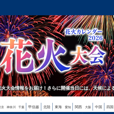
の花火大会情報をお届け！さらに開催当日には、天候によ
甲信越
北陸
東海
関西
中国
四国
東京
神奈川
千葉
愛知
大阪