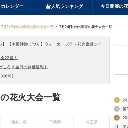
火カレンダー
今日開催の花
人気ランキング
7月24日(金)の全国の花火大会一覧
7月24日(金)の関東の花火大会一覧
ル】
【木更津港まつり】
ウォーカープラス花火鑑賞ツア
会22選！
見どころ＆当日の開催速報も
026年】
関東の花火大会一覧
2
1
第
2
2
3
神奈川県
千葉県
埼玉県
第
4