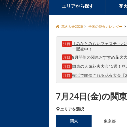
エリアから探す
花
花火大会2026
全国の花火カレンダー
【みなとみらいフェスティバ
注目
ー販売中！
8月開催の関東おすすめ花火大
注目
関東の人気花火大会15選！
注目
横浜で開催される花火大会【2
注目
7月24日(金)の
エリアを選択
関東
東京都