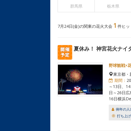
群馬県
栃木県
1
7月24日(金)の関東の花火大会
件ヒッ
夏休み！ 神宮花火ナイ
野球観戦×
東京都・
期間：
2
～13日、14
日～26日広
16日横浜D
例年の人
打ち上げ