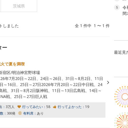
茨城県
令
5
間
トしました
全 1 件中 1 〜 1 件
ター
最近見
花火で夏を満喫
新宿区/明治神宮野球場
026年7月20日～22日、24日～26日、31日～8月2日、11日
日～16日、25日～27日2026年7月20日～22日中日戦、24
島戦、31日～8月2日阪神戦、11日～13日広島戦、14日～
eNA戦、25日～27日巨人戦
出：
3万人
行ってみたい：
58
行ってよかった：
19
数：
300発
有料席：
あり