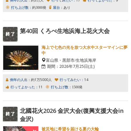
例年の人出：
約3万人
行ってみたい：
17
行ってよかった：
9
打ち上げ数：
約3000発
屋台：
あり
第40回 くろべ生地浜海上花火大会
海上で七色の光を放つ大水中スターマインに夢
中
富山県・黒部市/生地浜海岸
期間：
2026年7月25日(土)
例年の人出：
約1万5000人
行ってみたい：
14
行ってよかった：
11
打ち上げ数：
1500発
北國花火2026 金沢大会(復興支援大会in
金沢)
被災地に希望を届ける夏の大輪