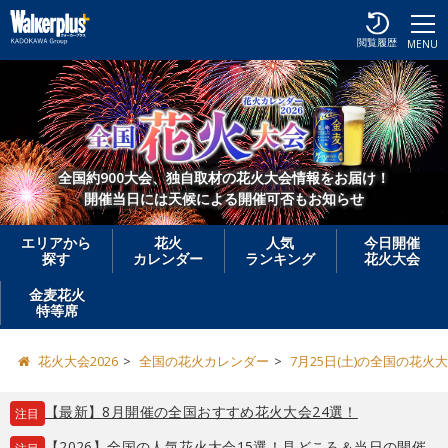
閲覧履歴
MENU
全国約900大会、独自取材の花火大会情報をお届け！
開催当日には天候による開催可否もお知らせ
エリアから
花火
人気
今日開催
探す
カレンダー
ランキング
花火大会
金麦花火
特等席
花火大会2026
全国の花火カレンダー
7月25日(土)の全国の花火
【最新】8月開催の全国おすすめ花火大会24選！
注目
【2026】全国の人気花火大会15選！見どころ＆当日の開催