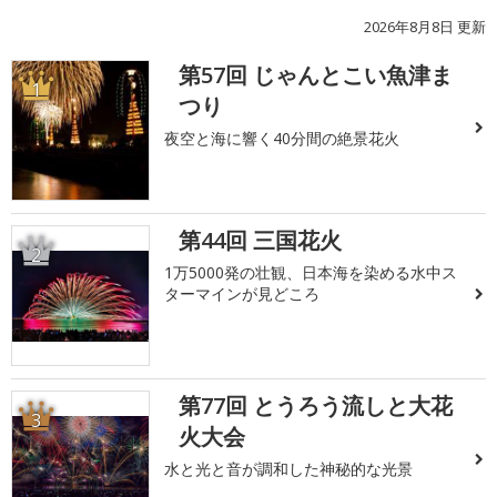
2026年8月8日 更新
第57回 じゃんとこい魚津ま
1
つり
夜空と海に響く40分間の絶景花火
第44回 三国花火
2
1万5000発の壮観、日本海を染める水中ス
ターマインが見どころ
第77回 とうろう流しと大花
3
火大会
水と光と音が調和した神秘的な光景