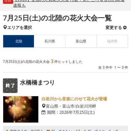
注目
速報も
7月25日(土)の北陸の花火大会一覧
エリアを選択
変更する
北陸
石川県
富山県
福井県
3
7月25日(土)の北陸の花火大会
件ヒットしました
全 3 件中 1 〜 3 件
水橋橋まつり
白岩川から音楽にのせて花火が登場
富山県・富山市/白岩川河畔
期間：
2026年7月25日(土)