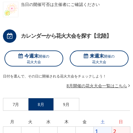
当日の開催可否は主催者にご確認ください
カレンダーから花火大会を探す【北陸】
今週末
来週末
開催の
開催の
花火大会
花火大会
日付を選んで、その日に開催される花火大会をチェックしよう！
8月開催の花火大会一覧はこちら
7月
8月
9月
月
火
水
木
金
土
日
1
2