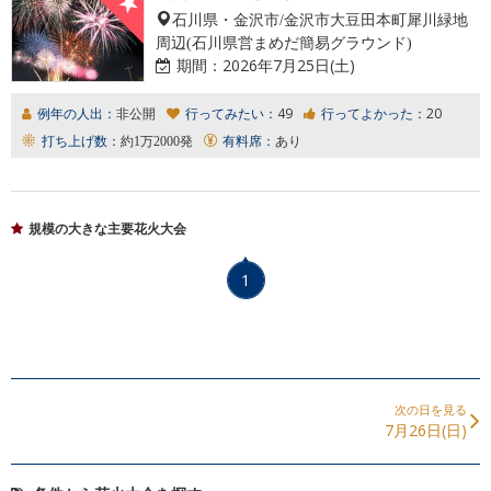
石川県・金沢市/金沢市大豆田本町犀川緑地
周辺(石川県営まめだ簡易グラウンド)
期間：
2026年7月25日(土)
例年の人出：
非公開
行ってみたい：
49
行ってよかった：
20
打ち上げ数：
約1万2000発
有料席：
あり
規模の大きな主要花火大会
1
次の日を見る
7月26日(日)