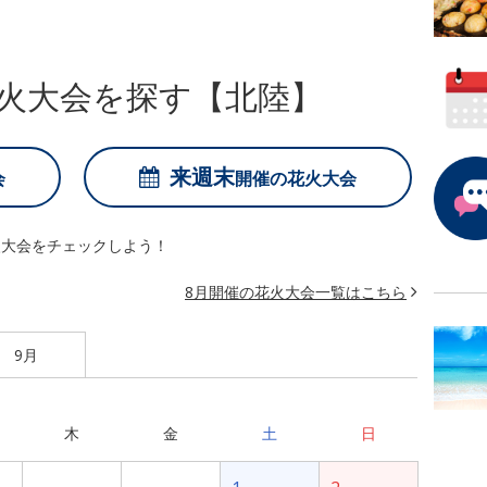
火大会を探す【北陸】
来週末
会
開催の
花火大会
火大会をチェックしよう！
8月開催の花火大会一覧はこちら
9月
木
金
土
日