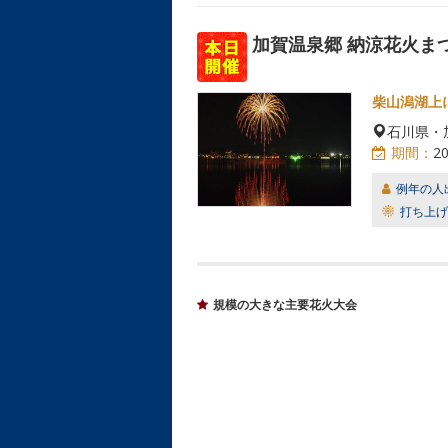
加賀温泉郷 納涼花火まつ
柴山潟湖上
石川県・
期間：
2
例年の人
打ち上げ
規模の大きな主要花火大会