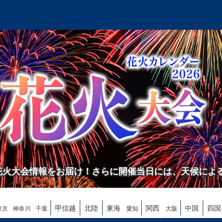
の花火大会情報をお届け！さらに開催当日には、天候によ
甲信越
北陸
東海
関西
中国
四国
東京
神奈川
千葉
愛知
大阪