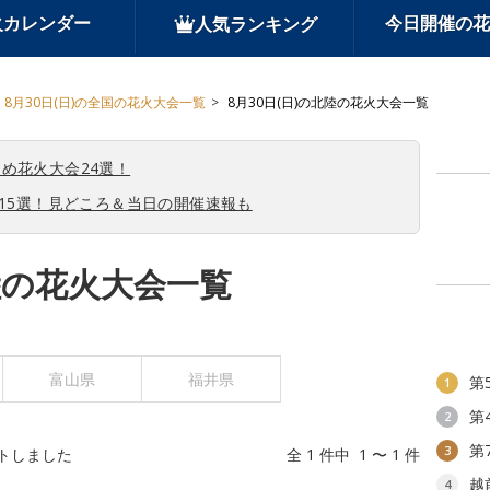
火カレンダー
今日開催の花
人気ランキング
8月30日(日)の全国の花火大会一覧
8月30日(日)の北陸の花火大会一覧
め花火大会24選！
会15選！見どころ＆当日の開催速報も
北陸の花火大会一覧
富山県
福井県
第
1
第
2
第
3
トしました
全 1 件中 1 〜 1 件
越
4