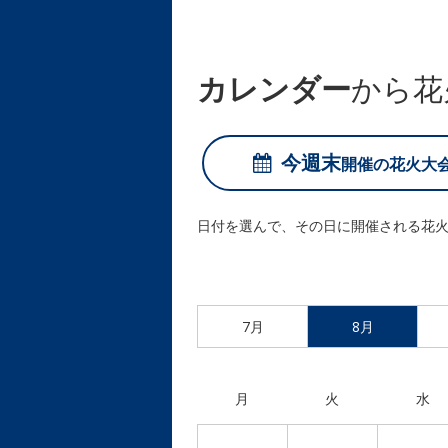
カレンダー
から花
今週末
開催の
花火大
日付を選んで、その日に開催される花
7月
8月
月
火
水