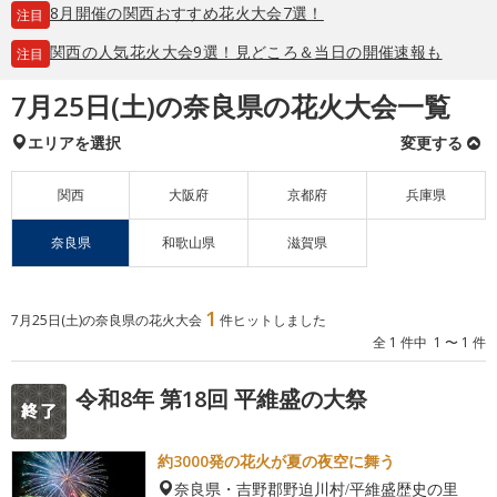
8月開催の関西おすすめ花火大会7選！
注目
関西の人気花火大会9選！見どころ＆当日の開催速報も
注目
7月25日(土)の奈良県の花火大会一覧
エリアを選択
変更する
関西
大阪府
京都府
兵庫県
奈良県
和歌山県
滋賀県
1
7月25日(土)の奈良県の花火大会
件ヒットしました
全 1 件中 1 〜 1 件
令和8年 第18回 平維盛の大祭
約3000発の花火が夏の夜空に舞う
奈良県・吉野郡野迫川村/平維盛歴史の里