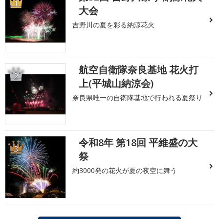
1
大会
吉野川の夏を彩る納涼花火
航空自衛隊奈良基地 花火打
2
上(平城山納涼会)
奈良県唯一の自衛隊基地で行われる夏祭り
令和8年 第18回 平維盛の大
3
祭
約3000発の花火が夏の夜空に舞う