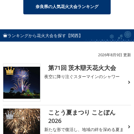
奈良県の人気花火大会ランキング
ランキングから花火大会を探す【関西】
2026年8月9日 更新
第71回 茨木辯天花火大会
1
夜空に降り注ぐスターマインのシャワー
ことう夏まつり ことぼん
2
2026
新たな形で復活し、地域の絆を深める夏ま