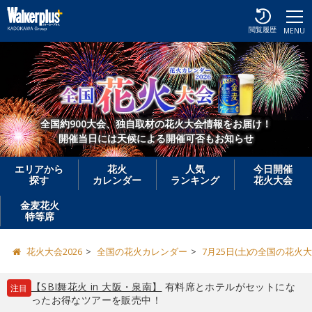
閲覧履歴
MENU
全国約900大会、独自取材の花火大会情報をお届け！
開催当日には天候による開催可否もお知らせ
エリアから
花火
人気
今日開催
探す
カレンダー
ランキング
花火大会
金麦花火
特等席
花火大会2026
全国の花火カレンダー
7月25日(土)の全国の花火
【SBI舞花火 in 大阪・泉南】
有料席とホテルがセットにな
注目
ったお得なツアーを販売中！