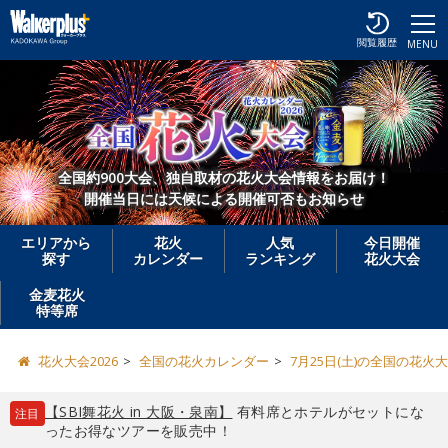
閲覧履歴
MENU
全国約900大会、独自取材の花火大会情報をお届け！
開催当日には天候による開催可否もお知らせ
エリアから
花火
人気
今日開催
探す
カレンダー
ランキング
花火大会
金麦花火
特等席
花火大会2026
全国の花火カレンダー
7月25日(土)の全国の花火
【SBI舞花火 in 大阪・泉南】
有料席とホテルがセットにな
注目
ったお得なツアーを販売中！