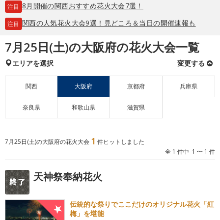
8月開催の関西おすすめ花火大会7選！
注目
関西の人気花火大会9選！見どころ＆当日の開催速報も
注目
7月25日(土)の大阪府の花火大会一覧
エリアを選択
変更する
関西
大阪府
京都府
兵庫県
奈良県
和歌山県
滋賀県
1
7月25日(土)の大阪府の花火大会
件ヒットしました
全 1 件中 1 〜 1 件
天神祭奉納花火
伝統的な祭りでここだけのオリジナル花火「紅
梅」を堪能