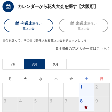
カレンダーから花火大会を探す【大阪府】
今週末
来週末
開催の
開催の
花火大会
花火大会
日付を選んで、その日に開催される花火大会をチェックしよう！
8月開催の花火大会一覧はこちら
7月
8月
9月
月
火
水
木
金
土
日
1
2
3
4
5
6
7
8
9