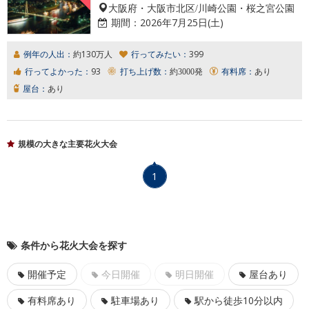
大阪府・大阪市北区/川崎公園・桜之宮公園
期間：
2026年7月25日(土)
例年の人出：
約130万人
行ってみたい：
399
行ってよかった：
93
打ち上げ数：
約3000発
有料席：
あり
屋台：
あり
規模の大きな主要花火大会
1
条件から花火大会を探す
開催予定
今日開催
明日開催
屋台あり
有料席あり
駐車場あり
駅から徒歩10分以内