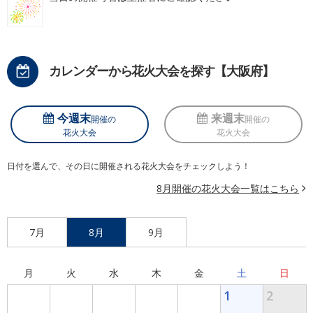
カレンダーから花火大会を探す【大阪府】
今週末
来週末
開催の
開催の
花火大会
花火大会
日付を選んで、その日に開催される花火大会をチェックしよう！
8月開催の花火大会一覧はこちら
7月
8月
9月
月
火
水
木
金
土
日
1
2