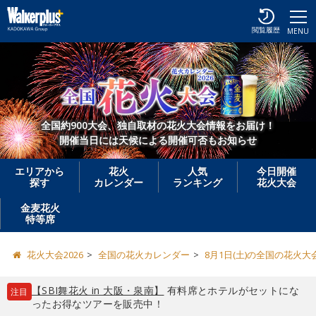
閲覧履歴
MENU
全国約900大会、独自取材の花火大会情報をお届け！
開催当日には天候による開催可否もお知らせ
エリアから
花火
人気
今日開催
探す
カレンダー
ランキング
花火大会
金麦花火
特等席
花火大会2026
全国の花火カレンダー
8月1日(土)の全国の花火大
【SBI舞花火 in 大阪・泉南】
有料席とホテルがセットにな
注目
ったお得なツアーを販売中！