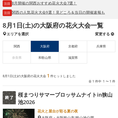
8月開催の関西おすすめ花火大会7選！
注目
関西の人気花火大会9選！見どころ＆当日の開催速報も
注目
8月1日(土)の大阪府の花火大会一覧
エリアを選択
変更する
関西
大阪府
京都府
兵庫県
奈良県
和歌山県
滋賀県
1
8月1日(土)の大阪府の花火大会
件ヒットしました
全 1 件中 1 〜 1 件
桜まつりサマーブロッサムナイトin狭山
池2026
花火と屋台が彩る夏の夜
大阪府・大阪狭山市/狭山池公園