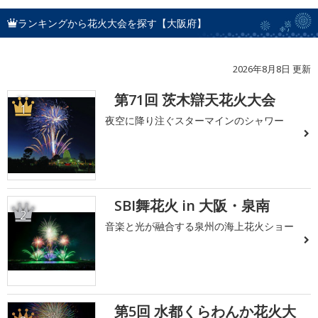
ランキングから花火大会を探す【大阪府】
2026年8月8日 更新
第71回 茨木辯天花火大会
1
夜空に降り注ぐスターマインのシャワー
SBI舞花火 in 大阪・泉南
2
音楽と光が融合する泉州の海上花火ショー
第5回 水都くらわんか花火大