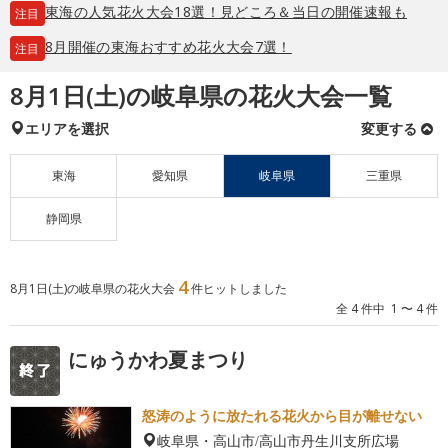
東海の人気花火大会18選！見どころ＆当日の開催速報も
注目
8月開催の東海おすすめ花火大会7選！
注目
8月1日(土)の岐阜県の花火大会一覧
エリアを選択
変更する
東海
愛知県
岐阜県
三重県
静岡県
4
8月1日(土)の岐阜県の花火大会
件ヒットしました
全 4 件中 1 〜 4 件
にゅうかわ夏まつり
怒涛のように放たれる花火から目が離せない
岐阜県・高山市/高山市丹生川支所広場