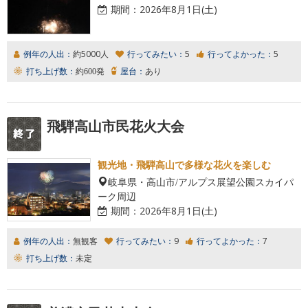
期間：
2026年8月1日(土)
例年の人出：
約5000人
行ってみたい：
5
行ってよかった：
5
打ち上げ数：
約600発
屋台：
あり
飛騨高山市民花火大会
観光地・飛騨高山で多様な花火を楽しむ
岐阜県・高山市/アルプス展望公園スカイパ
ーク周辺
期間：
2026年8月1日(土)
例年の人出：
無観客
行ってみたい：
9
行ってよかった：
7
打ち上げ数：
未定