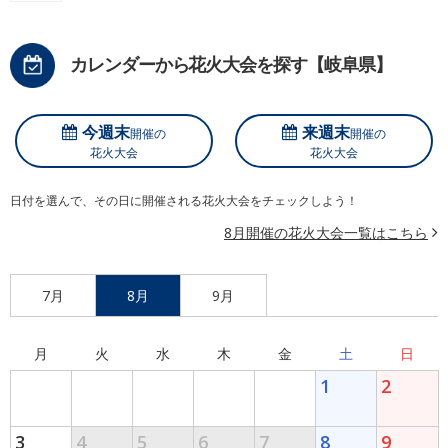
カレンダーから花火大会を探す【岐阜県】
今週末
来週末
開催の
開催の
花火大会
花火大会
日付を選んで、その日に開催される花火大会をチェックしよう！
8月開催の花火大会一覧はこちら
7月
8月
9月
月
火
水
木
金
土
日
1
2
3
4
5
6
7
8
9