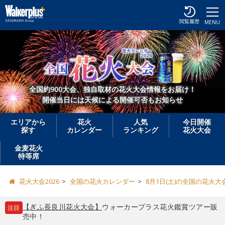
閲覧履歴
MENU
全国約900大会、独自取材の花火大会情報をお届け！
開催当日には天候による開催可否もお知らせ
エリアから
花火
人気
今日開催
探す
カレンダー
ランキング
花火大会
金麦花火
特等席
花火大会2026
全国の花火カレンダー
8月1日(土)の全国の花火大
【ぎふ長良川花火大会】
ウォーカープラス花火鑑賞ツアー販
注目
売中！